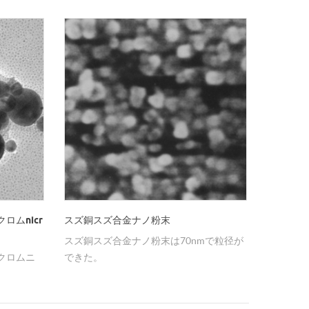
スズ銅スズ合金ナノ粉末
ムnicr
スズ銅スズ合金ナノ粉末は70nmで粒径が
できた。
クロムニ