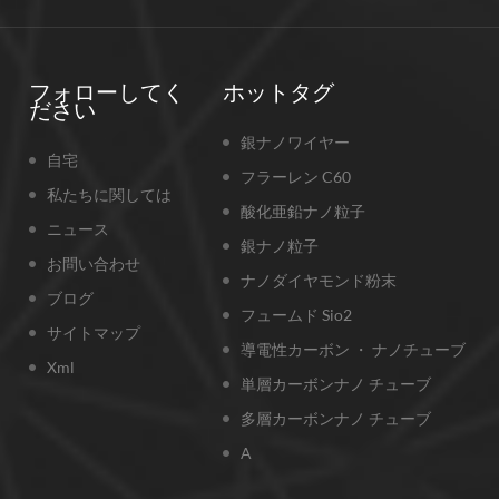
フォローしてく
ホットタグ
ださい
銀ナノワイヤー
自宅
フラーレン C60
私たちに関しては
酸化亜鉛ナノ粒子
ニュース
銀ナノ粒子
お問い合わせ
ナノダイヤモンド粉末
ブログ
フュームド Sio2
サイトマップ
導電性カーボン ・ ナノチューブ
Xml
単層カーボンナノ チューブ
多層カーボンナノ チューブ
A