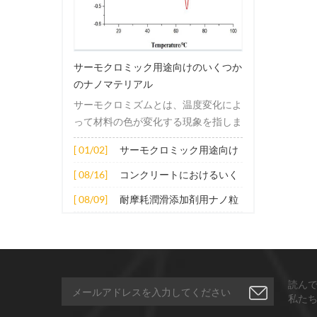
サーモクロミック用途向けのいくつか
のナノマテリアル
サーモクロミズムとは、温度変化によ
って材料の色が変化する現象を指しま
す。この変化は通常、材料の電子構造
[ 01/02]
サーモクロミック用途向け
または分子構造の変化によって引き起
のいくつかのナノマテリア
こされます。その適用原理には主に次
[ 08/16]
コンクリートにおけるいく
ル
の側面が含まれます。 1. サーモクロ
つかのナノ材料の拡張応用
[ 08/09]
耐摩耗潤滑添加剤用ナノ粒
ミック材料の分子は、加熱されると構
子
造的または電子的エネルギーレベルの
変化を受け、その結果、特定の波長の
光の吸収または反射が変化します。こ
の変化は、分子間の相互作用を変更し
読ん
たり、配向や立体構造を変更したりす
私た
ることなどによって実現できます。 2.