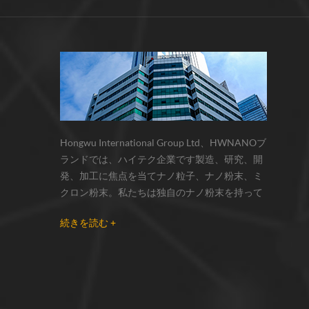
サーモクロミック材料の色の変化は、
化学反応の変化...
Hongwu International Group Ltd、HWNANOブ
ランドでは、ハイテク企業です製造、研究、開
発、加工に焦点を当てナノ粒子、ナノ粉末、ミ
クロン粉末。私たちは独自のナノ粉末を持って
います生産拠点とr& dセンターはzhou州、江蘇
続きを読む +
省にあり、主に 銀ナノ粒子 、 銅ナノ粒子 、 炭
化ケイ素ウィスカー/粉末 、 カーボンナノチュ
ーブ 、 グラフェン 、 酸化アルミニウムナノ粒
子 、 窒化ケイ素パウダー 、 銀ナノワイヤ 少量
の他のナノ材料研究者および業界団体向けの大
量注文 我々はよく知られた研究に密接に協力し