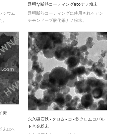
透明な断熱コーティングatoナノ粉末
ンジウム
透明断熱コーティングに使用されるアン
た。
チモンドープ酸化錫ナノ粉末。
イ素
永久磁石鉄 - クロム - コ - 鉄クロムコバル
ト合金粉末
粉末はベ