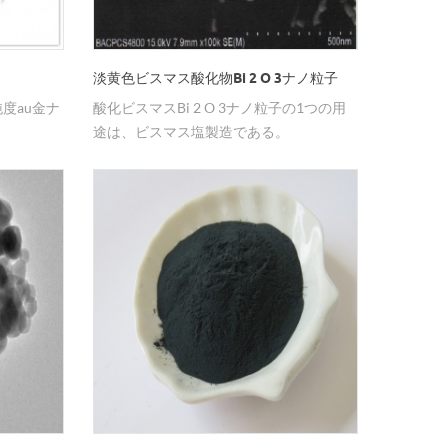
淡黄色ビスマス酸化物Bi 2 O 3ナノ粒子
純度au金ナ
酸化ビスマスBi 2 O 3ナノ粒子の1つの用
途は、ビスマス塩製造である。