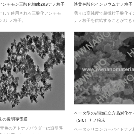
アンチモン三酸化物sb2o3ナノ粒子
淡黄色酸化インジウムナノ粒子
として使用される三酸化アンチモ
我々は高純度で超微粒子酸化イ
2 O 3ナノ粒子。
ナノ粒子を供給することができ
ベータ型の超微細立方晶炭化ケ
末の透明導電膜
（SiC）ナノ粉末
sp;青色のアトナノパウダーは透明導
ベータシリコンカーバイドナノ