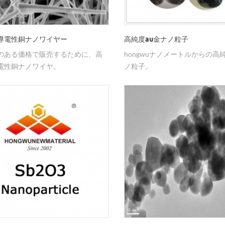
導電性銅ナノワイヤー
高純度au金ナノ粒子
のある価格で販売するために、高
hongwuナノメートルからの高
電性銅ナノワイヤ。
ノ粒子。