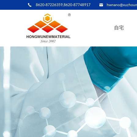
8620-87226359,8620-87748917
hwnano@xuzhoun
自宅