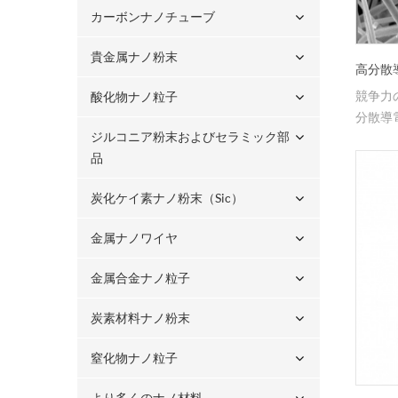
カーボンナノチューブ
貴金属ナノ粉末
高分散
競争力
酸化物ナノ粒子
分散導
ジルコニア粉末およびセラミック部
品
炭化ケイ素ナノ粉末（sic）
金属ナノワイヤ
金属合金ナノ粒子
炭素材料ナノ粉末
窒化物ナノ粒子
より多くのナノ材料