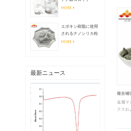
MORE
エポキシ樹脂に使用
されるナノシリカ粒
子、超疎水性コーテ
MORE
ィングナノシリカ粉
末
最新ニュース
複合補
金属マ
クスお
料の強