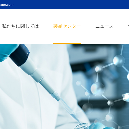
ano.com
私たちに関しては
製品センター
ニュース
ニッケルコバルト（Ni-Co）合金ナノ粉末
ニッケルクロム（ni-cr）合金ナノ粉末
アトアンチモンスズ酸化物ナノ粉末
バリウム3チタン酸バリウムナノ粉末
スズビスマス（Sn-Bi）合金ナノ粉末
イットインジウムスズ酸化物ナノ粉末
フェロニッケル（fe-ni）合金ナノ粉末
アゾアルミニウム酸化亜鉛ナノ粉末
鉄クロムコバルト（Fe-Cr-Co）合金ナノ粉末
クロムニッケル鉄（Cr-Ni-Fe）合金ナノ粉末
タングステンカーバイドコバルト（wc-co）合金ナノ粉末
鉄ニッケルコバルト（Fe-Ni-Co）合金ナノ粉末
炭化タングステン（wc）合金ナノ粉末
ニッケルチタン（ni-ti）合金ナノ粉末
アルミン酸窒化アルミニウムナノ粉末
タングステン - 銅（w-cu）合金ナノ粉末
ベータ炭化ケイ素ウィスカー/ナノワイヤ/繊維
多層カーボンナノチューブ（mwcnts）
ジルコニア粉末およびセラミック部品
二重壁カーボンナノチューブ（dwcnts）
ナノ粒子のカスタマイズサービス
単層カーボンナノチューブ（swcnt）
カーボンナノ材料
発送情報
銀ナノ粉末（ag）
コバルトナノ粒子
コロイダルプラチナ（pt）
銀ナノ粒子/ナノ粉末
金属酸化物ナノ粒
よくある質問
銀ナノワイヤー導電性インク
ミクロンの銅粉末
ナノ銀抗菌分散液
元素/金属/合金ナ
利用規約
ナノコロイド
銅ナノ粒子
金コロイド（au）
ナノ分散
装置
ナノマテリアルのカスタマイズ
ビスマスビスマスナノ粒子
ノロッドなど
技術とサービス
元素/金属ナノ粒子
ナノワイヤー、
アルミニウムナノ粒子