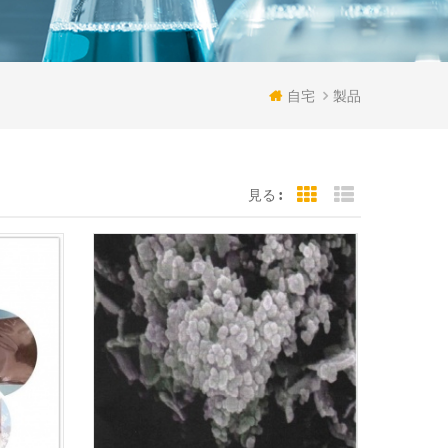
自宅
製品
見る :
Grid View
List View