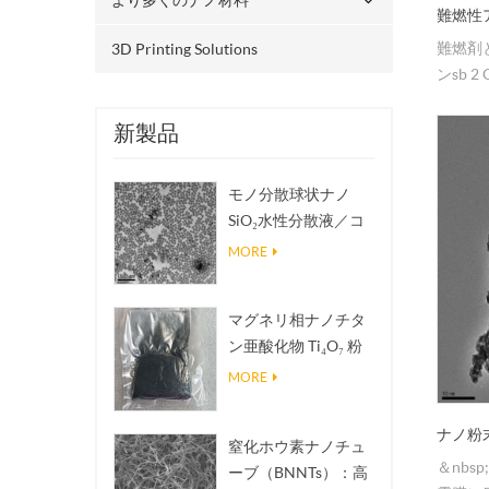
難燃性
難燃剤
3D Printing Solutions
ンsb 
新製品
モノ分散球状ナノ
SiO₂水性分散液／コ
ロイド
MORE
マグネリ相ナノチタ
ン亜酸化物 Ti₄O₇ 粉
末
MORE
ナノ粉
窒化ホウ素ナノチュ
＆nb
ーブ（BNNTs）：高