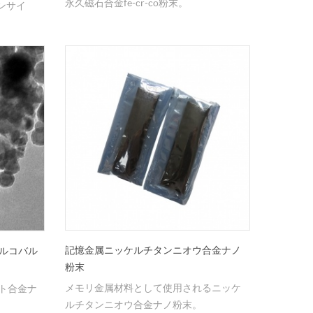
永久磁石合金fe-cr-co粉末。
ンサイ
記憶金属ニッケルチタンニオウ合金ナノ
ケルコバル
粉末
メモリ金属材料として使用されるニッケ
ルト合金ナ
ルチタンニオウ合金ナノ粉末。
。