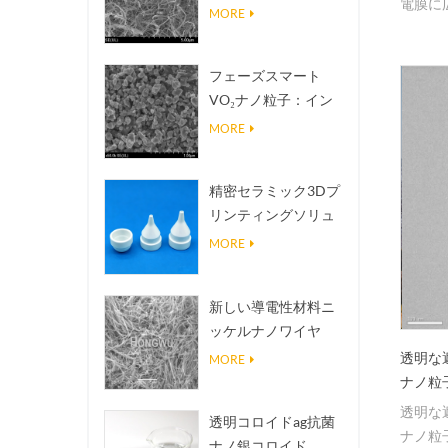
電膜に
熱伝導放熱フィラー
MORE
フェーズスマート
VO₂ナノ粒子：イン
テリジェントな熱応
MORE
答、オーダーメイド
設計
精密セラミック3Dプ
リンティングソリュ
ーションは不可能な
MORE
構造を現実にする
新しい導電性材料ニ
ッケルナノワイヤ
NINWS
透明な
MORE
ナノ粒
透明な
透明コロイドag抗菌
ナノ粒子
ナノ銀コロイド