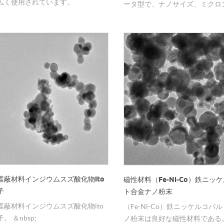
広く使用されています。
ータ型で、ナノサイズ、ミクロ
ズ、サブミクロンサイズです。
遮蔽材料インジウムスズ酸化物ito
磁性材料（Fe-Ni-Co）鉄ニッ
子
ト合金ナノ粉末
遮蔽材料インジウムスズ酸化物ito
（Fe-Ni-Co）鉄ニッケルコバ
。 ＆nbsp;
ノ粉末は良好な磁性材料である