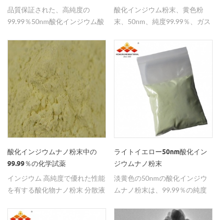
インジウム粉末
品質保証された、高純度の
酸化インジウム粉末、黄色粉
99.99％50nm酸化インジウム酸
末、50nm、純度99.99％、ガス
化物in2o3ナノ粒子をhwナノか
センサ材料として広く使用され
ら見つける。
ています。
酸化インジウムナノ粉末中の
ライトイエロー50nm酸化イン
99.99％の化学試薬
ジウムナノ粉末
インジウム 高純度で優れた性能
淡黄色の50nmの酸化インジウ
を有する酸化物ナノ粉末 分散液
ムナノ粉末は、99.99％の純度
である。
を有する 電池 製造業。