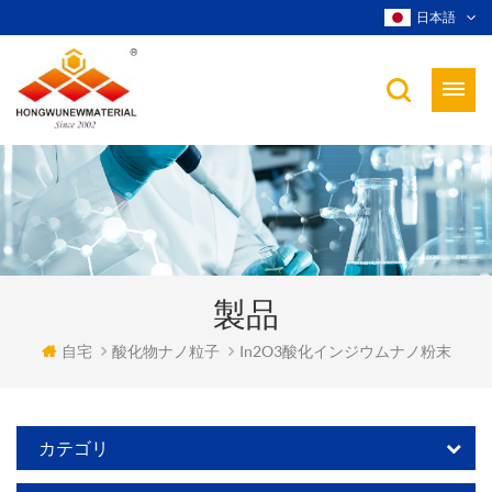
日本語
製品
自宅
酸化物ナノ粒子
In2O3酸化インジウムナノ粉末
カテゴリ