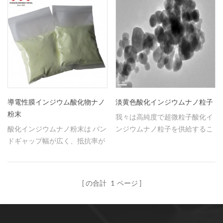
導電性膜インジウム酸化物ナノ
淡黄色酸化インジウムナノ粒子
粉末
我々は高純度で超微粒子酸化イ
酸化インジウムナノ粉末は バン
ンジウムナノ粒子を供給するこ
ドギャップ幅が広く、抵抗率が
とができた。
小さく、触媒活性が高い新しい
n型透明半導体機能材料の一種
の合計
1
ページ