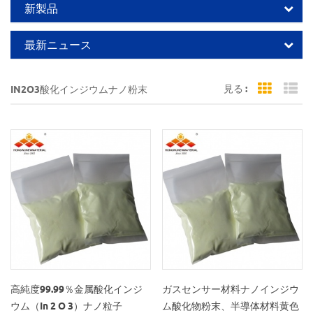
新製品
最新ニュース
見る :
IN2O3酸化インジウムナノ粉末
Grid Vi
Li
高純度99.99％金属酸化インジ
ガスセンサー材料ナノインジウ
ウム（In 2 O 3）ナノ粒子
ム酸化物粉末、半導体材料黄色