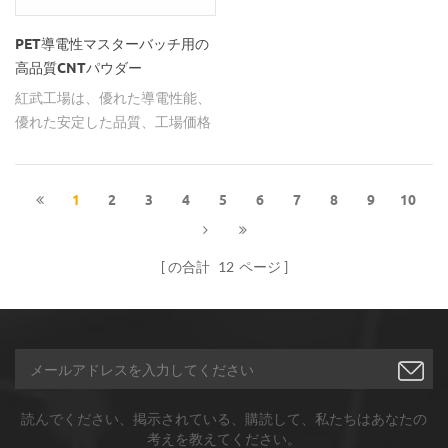
にも使用できます。
PET導電性マスターバッチ用の
高品質CNTパウダー
紅武工場は、優れた導電性能、
優れた安定した品質、工場価格
で99％の高純度を直接提供しま
す。 CNTパウダーはPET導電性
マスターバッチなどに応用でき
1
2
3
4
5
6
7
8
9
10
ます。
の合計
12
ページ
読んでください、掲示されている、購読して、私たちはあなたの
考えを教えてください。