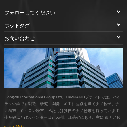
フォローしてください
ホットタグ
お問い合わせ
Hongwu International Group Ltd、HWNANOブランドでは、ハイ
テク企業です製造、研究、開発、加工に焦点を当てナノ粒子、ナ
ノ粉末、ミクロン粉末。私たちは独自のナノ粉末を持っています
生産拠点とr& dセンターはzhou州、江蘇省にあり、主に 銀ナノ粒
子 、 銅ナノ粒子 、 炭化ケイ素ウィスカー/粉末 、 カーボンナノチ
続きを読む +