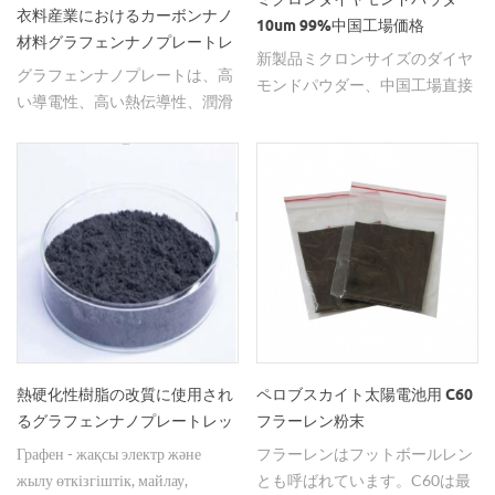
衣料産業におけるカーボンナノ
10um 99%中国工場価格
材料グラフェンナノプレートレ
新製品ミクロンサイズのダイヤ
ット
グラフェンナノプレートは、高
モンドパウダー、中国工場直接
い導電性、高い熱伝導性、潤滑
提供（ISO認証取得）、有利な
性、耐腐食性などの特徴を持
価格、少量およびバッチで提供
ち、さまざまな分野で幅広く使
できます。必要な場合はお問い
用されている多機能炭素材料で
合わせを歓迎します。
す。
熱硬化性樹脂の改質に使用され
ペロブスカイト太陽電池用 C60
るグラフェンナノプレートレッ
フラーレン粉末
ト
Графен - жақсы электр және
フラーレンはフットボールレン
жылу өткізгіштік, майлау,
とも呼ばれています。C60は最