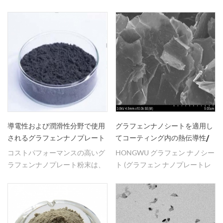
коррозияға төзімділік,
も入手しやすく、精製しやす
механикалық және т.б. тамаша
く、最も安価なタイプのフラー
қасиеттері бар көп
レンです。新しいタイプの炭素
функционалды нано
材料であるフラーレンは、その
материалдар және ол көптеген
独特のケージ構造により、超伝
салаларда кеңінен қолданылады.
導、太陽電池、触媒、光学、ポ
リマー材料、生物学において優
れた性能を示しており、幅広い
開発の見通しがあります。
Hongwu Nano は工場価格の
C60 フラーレン粉末を提供して
導電性および潤滑性分野で使用
グラフェンナノシートを適用し
おり、サンプル注文とバッチ注
されるグラフェンナノプレート
てコーティング内の熱伝導性/
文の両方で安定した高品質、適
粉末
放散性を向上
コストパフォーマンスの高いグ
HONGWU グラフェン ナノシー
正価格、丁寧なサービスを保証
ラフェンナノプレート粉末は、
ト (グラフェン ナノプレートレ
します。 ご要望があればお気軽
主に高熱伝導性シリカゲルの製
ット) をコーティングに追加す
にお問い合わせください！
造に使用され、塗料の放熱には
ると、熱伝導率と熱放散を改善
電気伝導性、プラスチックの熱
するための有望な手段が提供さ
伝導性、PVC複合材料の熱老化
れ、さまざまな業界で革新的な