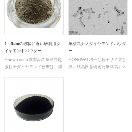
時間と機械的強度が必要です。
熱管理ソリューションの開発が
可能になります。
1～3umの球状に近い研磨用ダ
単結晶ナノダイヤモンドパウダ
イヤモンドパウダー
ー
Honwu nano 新製品の単結晶超
HONGWU 均一な粒子サイズと
微粒子ダイヤモンド粉末は、球
強い結晶性を備えた単結晶ナノ
形に近い形態で、研磨などに適
ダイヤモンド。優れた分散性と
用できます。手頃な価格で工場
耐食性を備えているため、耐食
から直接提供されており、ご要
性コーティング、特殊機能性コ
望があればお問い合わせくださ
ーティング、複合材料への添加
い。
剤としての使用に適していま
す。また、光学、半導体、宝石
産業の精密研磨にも非常に効果
的で、ダイヤモンド工具や電気
めっきダイヤモンド製品の製造