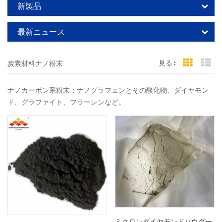
新製品
最新ニュース
見る :
炭素材料ナノ粉末
Grid Vi
Li
ナノカーボン系粉末：ナノグラフェンとその酸化物、ダイヤモン
ド、グラファイト、フラーレンなど。
ミクロンダイヤモンドパウダー