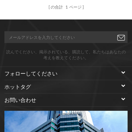
の合計
1
ページ
読んでください、掲示されている、購読して、私たちはあなたの
考えを教えてください。
フォローしてください
ホットタグ
お問い合わせ