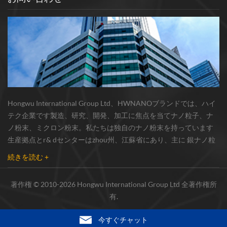
Hongwu International Group Ltd、HWNANOブランドでは、ハイ
テク企業です製造、研究、開発、加工に焦点を当てナノ粒子、ナ
ノ粉末、ミクロン粉末。私たちは独自のナノ粉末を持っています
生産拠点とr& dセンターはzhou州、江蘇省にあり、主に 銀ナノ粒
子 、 銅ナノ粒子 、 炭化ケイ素ウィスカー/粉末 、 カーボンナノチ
続きを読む +
ューブ 、 グラフェン 、 酸化アルミニウムナノ粒子 、 窒化ケイ素
パウダー 、 銀ナノワイヤ 少量の他のナノ材料研究者および業界団
著作権 © 2010-2026 Hongwu International Group Ltd 全著作権所
体向けの大量注文 我々はよく知られた研究に密接に協力した大
有.
学、国内有数の技術工場と国立研究所、市場の実用的要求のため
の新製品を絶えず開発しています。同じ時間、生産管理システム
今すぐチャット
と品質システムが完成した常に。 高い品質...