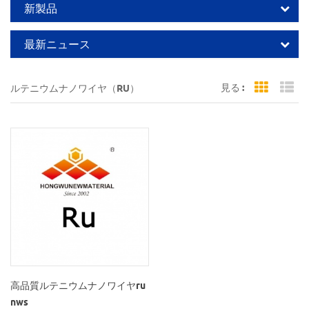
新製品
最新ニュース
見る :
ルテニウムナノワイヤ（RU）
Grid Vi
Li
高品質ルテニウムナノワイヤru
nws