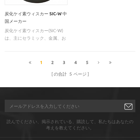
炭化ケイ素ウィスカー SiC-W 中
国メーカー
炭化ケイ素ウィスカー(SiC-W)
は、主にセラミック、金属、お
よび樹脂ベースの強化および強
化に使用されます。SiCウィス
カはベータタイプがあり、熱伝
1
2
3
4
5
導、耐食性、耐高温性、耐摩耗
の合計
5
ページ
性、機械的特性などに優れてい
ます。
読んでください、掲示されている、購読して、私たちはあなたの
考えを教えてください。