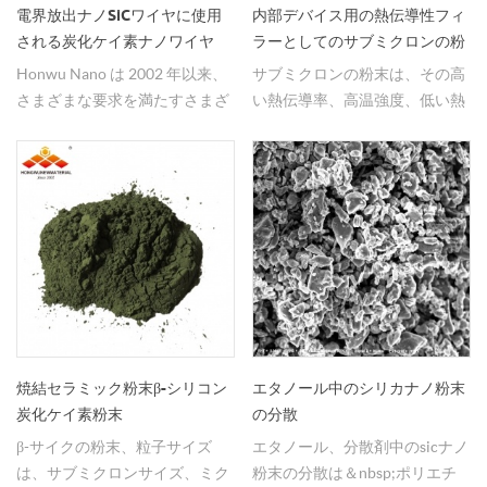
電界放出ナノSiCワイヤに使用
内部デバイス用の熱伝導性フィ
される炭化ケイ素ナノワイヤ
ラーとしてのサブミクロンの粉
末。
Honwu Nano は 2002 年以来、
サブミクロンの粉末は、その高
さまざまな要求を満たすさまざ
い熱伝導率、高温強度、低い熱
まな仕様のゼロ次元粒子、一次
膨張、化学反応に対する耐性、
元ウィスカー、ナノワイヤなど
および半導体として機能する能
のナノ炭化ケイ素材料を製造、
力によって特徴付けられます。
供給してきました。バッチ生産
材料として良好で安定した品
質。
焼結セラミック粉末β-シリコン
エタノール中のシリカナノ粉末
炭化ケイ素粉末
の分散
β-サイクの粉末、粒子サイズ
エタノール、分散剤中のsicナノ
は、サブミクロンサイズ、ミク
粉末の分散は＆nbsp;ポリエチ