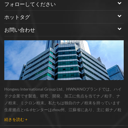
フォローしてください
ホットタグ
お問い合わせ
Hongwu International Group Ltd、HWNANOブランドでは、ハイ
テク企業です製造、研究、開発、加工に焦点を当てナノ粒子、ナ
ノ粉末、ミクロン粉末。私たちは独自のナノ粉末を持っています
生産拠点とr& dセンターはzhou州、江蘇省にあり、主に 銀ナノ粒
子 、 銅ナノ粒子 、 炭化ケイ素ウィスカー/粉末 、 カーボンナノチ
続きを読む +
ューブ 、 グラフェン 、 酸化アルミニウムナノ粒子 、 窒化ケイ素