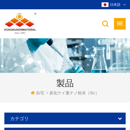
日本語
製品
自宅
炭化ケイ素ナノ粉末（sic）
カテゴリ