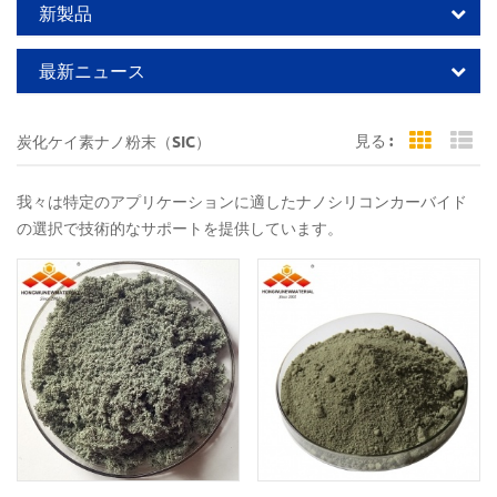
新製品
最新ニュース
見る :
炭化ケイ素ナノ粉末（SIC）
Grid Vi
Li
我々は特定のアプリケーションに適したナノシリコンカーバイド
の選択で技術的なサポートを提供しています。