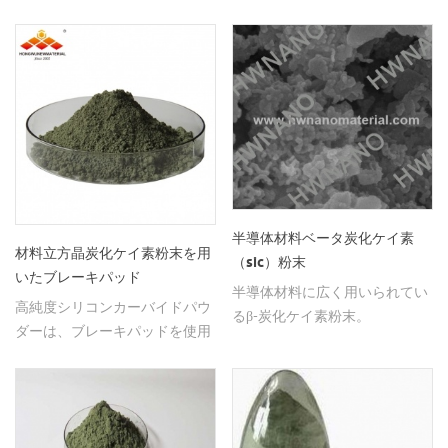
ロンサイズ、純度99％、ナノサ
レングリコールペグである。
イズ、焼結セラミック粉末とし
て広く使用されています。
半導体材料ベータ炭化ケイ素
材料立方晶炭化ケイ素粉末を用
（sic）粉末
いたブレーキパッド
半導体材料に広く用いられてい
高純度シリコンカーバイドパウ
るβ-炭化ケイ素粉末。
ダーは、ブレーキパッドを使用
して特別な立方icです。