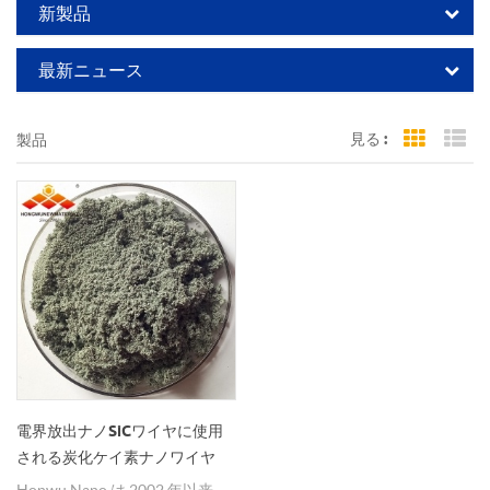
新製品
最新ニュース
見る :
製品
Grid Vi
Li
電界放出ナノSiCワイヤに使用
される炭化ケイ素ナノワイヤ
Honwu Nano は 2002 年以来、