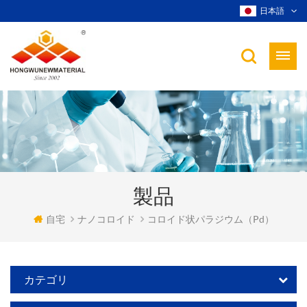
日本語
製品
自宅
ナノコロイド
コロイド状パラジウム（pd）
カテゴリ