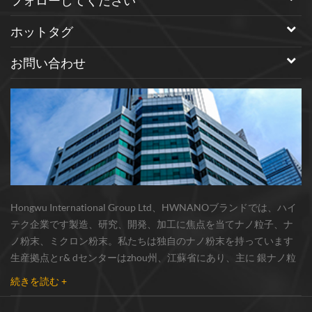
ホットタグ
お問い合わせ
Hongwu International Group Ltd、HWNANOブランドでは、ハイ
テク企業です製造、研究、開発、加工に焦点を当てナノ粒子、ナ
ノ粉末、ミクロン粉末。私たちは独自のナノ粉末を持っています
生産拠点とr& dセンターはzhou州、江蘇省にあり、主に 銀ナノ粒
子 、 銅ナノ粒子 、 炭化ケイ素ウィスカー/粉末 、 カーボンナノチ
続きを読む +
ューブ 、 グラフェン 、 酸化アルミニウムナノ粒子 、 窒化ケイ素
パウダー 、 銀ナノワイヤ 少量の他のナノ材料研究者および業界団