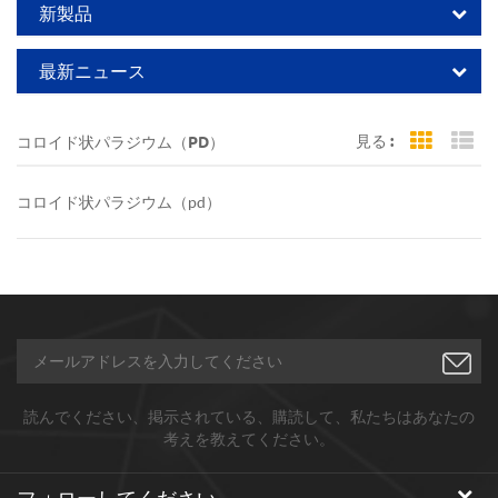
新製品
最新ニュース
見る :
コロイド状パラジウム（PD）
Grid Vi
Li
コロイド状パラジウム（pd）
読んでください、掲示されている、購読して、私たちはあなたの
考えを教えてください。
フォローしてください