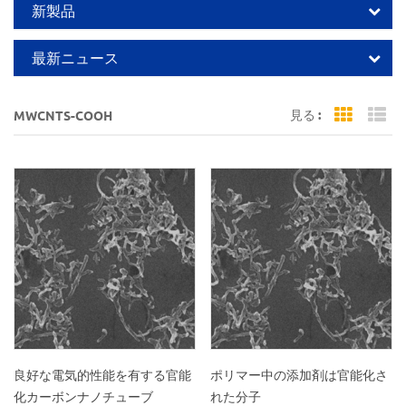
新製品
最新ニュース
見る :
MWCNTS-COOH
Grid Vi
Li
良好な電気的性能を有する官能
ポリマー中の添加剤は官能化さ
化カーボンナノチューブ
れた分子