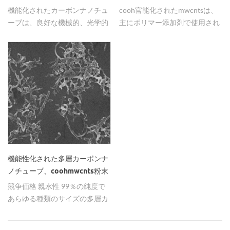
機能化されたカーボンナノチュ
cooh官能化されたmwcntsは、
ーブは、良好な機械的、光学的
主にポリマー添加剤で使用され
または電気的特性を有し得る 。
る短くて長い長さのチューブを
有する。
機能性化された多層カーボンナ
ノチューブ、coohmwcnts粉末
競争価格 親水性 99％の純度で
あらゆる種類のサイズの多層カ
ーボンナノチューブを製造し
た。