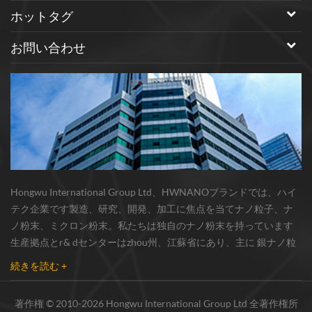
ホットタグ
お問い合わせ
Hongwu International Group Ltd、HWNANOブランドでは、ハイ
テク企業です製造、研究、開発、加工に焦点を当てナノ粒子、ナ
ノ粉末、ミクロン粉末。私たちは独自のナノ粉末を持っています
生産拠点とr& dセンターはzhou州、江蘇省にあり、主に 銀ナノ粒
子 、 銅ナノ粒子 、 炭化ケイ素ウィスカー/粉末 、 カーボンナノチ
続きを読む +
ューブ 、 グラフェン 、 酸化アルミニウムナノ粒子 、 窒化ケイ素
パウダー 、 銀ナノワイヤ 少量の他のナノ材料研究者および業界団
著作権 © 2010-2026 Hongwu International Group Ltd 全著作権所
体向けの大量注文 我々はよく知られた研究に密接に協力した大