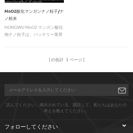
MnO2酸化マンガンナノ粒子/ナ
ノ粉末
HONGWU MnO2 マンガン酸化
物ナノ粒子は、バッテリー業界
で非常に重要な原材料です。 電
池の陰極材料として使用されま
す。Zn/MnO2 乾電池、
の合計
1
ページ
Mg/MnO2 電池、Zn/MnO2 電
池に広く使用されており、
Li/MnO2、リチウム二次電池な
どの非水溶媒電解質にも使用で
きます。
読んでください、掲示されている、購読して、私たちはあなたの
考えを教えてください。
フォローしてください