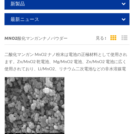
新製品
最新ニュース
見る :
MNO2酸化マンガンナノパウダー
Grid Vi
Li
二酸化マンガン MnO2 ナノ粉末は電池の正極材料として使用され
ます。Zn/MnO2 乾電池、Mg/MnO2 電池、Zn/MnO2 電池に広く
使用されており、Li/MnO2、リチウム二次電池などの非水溶媒電
解質にも使用できます。