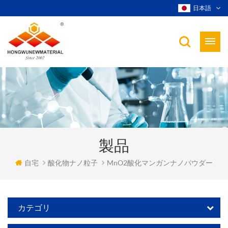
日本語
製品
自宅
酸化物ナノ粒子
MnO2酸化マンガンナノパウダー
カテゴリ