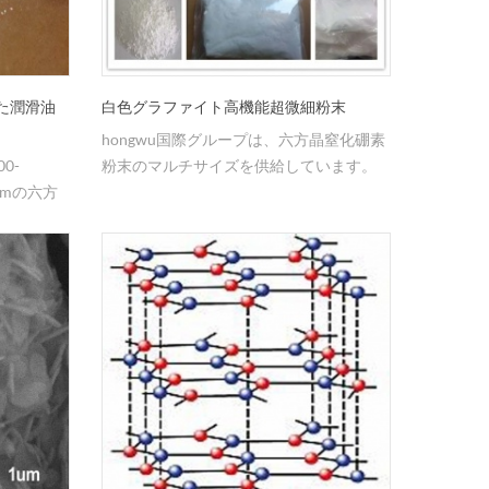
た潤滑油
白色グラファイト高機能超微細粉末
hongwu国際グループは、六方晶窒化硼素
0-
粉末のマルチサイズを供給しています。
6umの六方
高い、安定した品質、競争力のある価格
ます。
とサービス、大規模なアプリケーション
粉材料のメ
に適しています
有利な価
す。