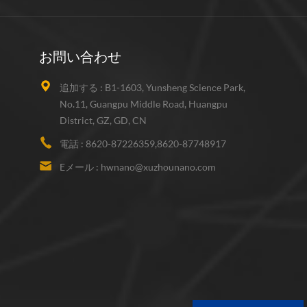
お問い合わせ
追加する :
B1-1603, Yunsheng Science Park,
No.11, Guangpu Middle Road, Huangpu
District, GZ, GD, CN
電話 :
8620-87226359,8620-87748917
Eメール :
hwnano@xuzhounano.com