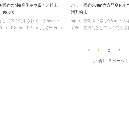
接販売のhbn窒化ホウ素ナノ粉末、
ホット販売0.8um六方晶窒化ホウ
、99.8％
滑剤粉末
として広く使用されているhwナノ
当社の窒化ホウ素は0.8umのみ
0nm、0.8um、1-2umおよび5-6um
すが、潤滑剤として広く使用され
ホウ素ナノパウダー。
100nm、1〜2um以上の大き
給します。
1
2
の合計
2
ページ