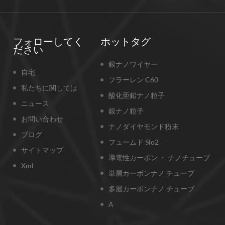
フォローしてく
ホットタグ
ださい
銀ナノワイヤー
自宅
フラーレン C60
私たちに関しては
酸化亜鉛ナノ粒子
ニュース
銀ナノ粒子
お問い合わせ
ナノダイヤモンド粉末
ブログ
フュームド Sio2
サイトマップ
導電性カーボン ・ ナノチューブ
Xml
単層カーボンナノ チューブ
多層カーボンナノ チューブ
A