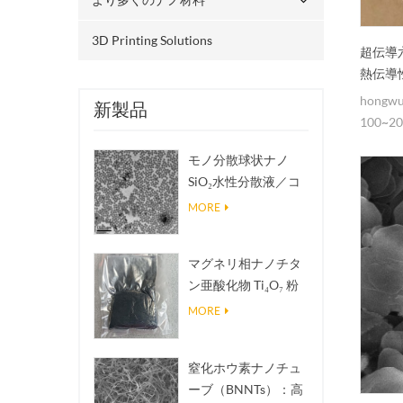
3D Printing Solutions
超伝導
熱伝導
hong
新製品
100~2
六方晶
モノ分散球状ナノ
200
SiO₂水性分散液／コ
ーカー
ロイド
サービ
MORE
う。
マグネリ相ナノチタ
ン亜酸化物 Ti₄O₇ 粉
末
MORE
窒化ホウ素ナノチュ
ーブ（BNNTs）：高