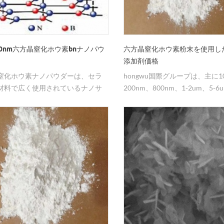
200nm六方晶窒化ホウ素bnナノパウ
六方晶窒化ホウ素粉末を使用し
添加剤価格
窒化ホウ素ナノパウダーは、セラ
hongwu国際グループは、主に10
材料で広く使用されているナノサ
200nm、800nm、1-2um、5-
サブミクロンサイズ、ミクロンサ
晶窒化ホウ素粉末を供給してい
持っています。
2002年以来、ナノおよび超微
ーカーとして、高品質の材料を
格と優れたサービスで提供しま