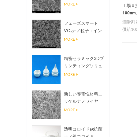
熱伝導放熱フィラー
MORE
工場直
100nm
潤滑剤
フェーズスマート
供給10
VO₂ナノ粒子：イン
の窒化
テリジェントな熱応
MORE
答、オーダーメイド
設計
精密セラミック3Dプ
リンティングソリュ
ーションは不可能な
MORE
構造を現実にする
新しい導電性材料ニ
ッケルナノワイヤ
NINWS
MORE
透明コロイドag抗菌
ナノ銀コロイド