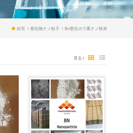
自宅
窒化物ナノ粒子
Bn窒化ホウ素ナノ粉末
見る :
Grid View
List View