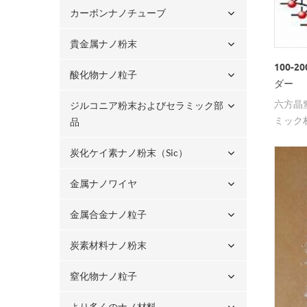
カーボンナノチューブ
貴金属ナノ粉末
100-
酸化物ナノ粒子
ダー
六方晶
ジルコニア粉末およびセラミック部
ミック
品
イズ、
炭化ケイ素ナノ粉末（sic）
イズを
金属ナノワイヤ
金属合金ナノ粒子
炭素材料ナノ粉末
窒化物ナノ粒子
より多くのナノ材料