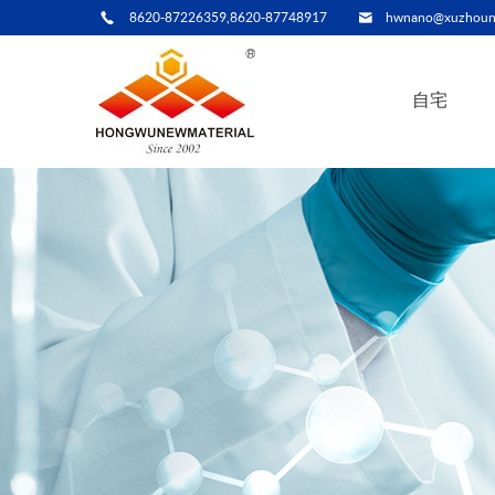
8620-87226359,8620-87748917
hwnano@xuzhoun
自宅