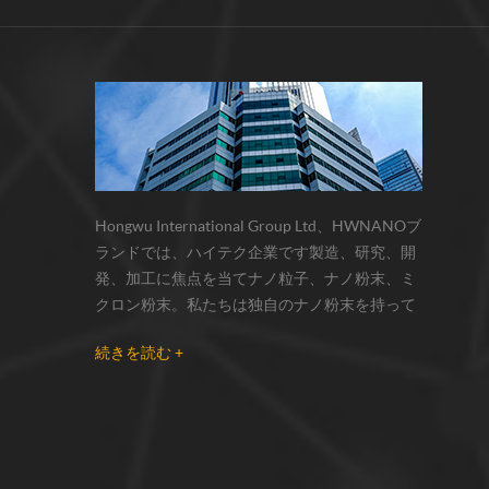
サーモクロミック材料の色の変化は、
化学反応の変化...
Hongwu International Group Ltd、HWNANOブ
ランドでは、ハイテク企業です製造、研究、開
発、加工に焦点を当てナノ粒子、ナノ粉末、ミ
クロン粉末。私たちは独自のナノ粉末を持って
います生産拠点とr& dセンターはzhou州、江蘇
続きを読む +
省にあり、主に 銀ナノ粒子 、 銅ナノ粒子 、 炭
化ケイ素ウィスカー/粉末 、 カーボンナノチュ
ーブ 、 グラフェン 、 酸化アルミニウムナノ粒
子 、 窒化ケイ素パウダー 、 銀ナノワイヤ 少量
の他のナノ材料研究者および業界団体向けの大
量注文 我々はよく知られた研究に密接に協力し