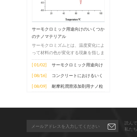
サーモクロミック用途向けのいくつか
のナノマテリアル
サーモクロミズムとは、温度変化によ
って材料の色が変化する現象を指しま
す。この変化は通常、材料の電子構造
[ 01/02]
サーモクロミック用途向け
または分子構造の変化によって引き起
のいくつかのナノマテリア
こされます。その適用原理には主に次
[ 08/16]
コンクリートにおけるいく
ル
の側面が含まれます。 1. サーモクロ
つかのナノ材料の拡張応用
[ 08/09]
耐摩耗潤滑添加剤用ナノ粒
ミック材料の分子は、加熱されると構
子
造的または電子的エネルギーレベルの
変化を受け、その結果、特定の波長の
光の吸収または反射が変化します。こ
の変化は、分子間の相互作用を変更し
読ん
たり、配向や立体構造を変更したりす
私た
ることなどによって実現できます。 2.