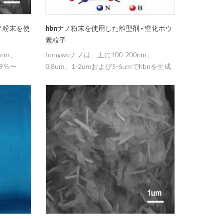
ノ粉末を使
hbnナノ粉末を使用した離型剤 - 窒化ホウ
素粒子
0nm、
hongwuナノは、主に100-200nm、
99％〜
0.8um、1-2umおよび5-6umでhbnを生成
しています。
し、99％~99.8％の純度を有する。