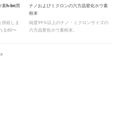
素h-bn潤
ナノおよびミクロンの六方晶窒化ホウ素
粉末
を供給しま
純度99％以上のナノ・ミクロンサイズの
る80〜
六方晶窒化ホウ素粉末。
なサイズを供