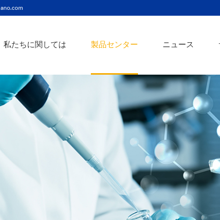
ano.com
私たちに関しては
製品センター
ニュース
ニッケルコバルト（Ni-Co）合金ナノ粉末
ニッケルクロム（ni-cr）合金ナノ粉末
アトアンチモンスズ酸化物ナノ粉末
バリウム3チタン酸バリウムナノ粉末
スズビスマス（Sn-Bi）合金ナノ粉末
イットインジウムスズ酸化物ナノ粉末
フェロニッケル（fe-ni）合金ナノ粉末
アゾアルミニウム酸化亜鉛ナノ粉末
鉄クロムコバルト（Fe-Cr-Co）合金ナノ粉末
クロムニッケル鉄（Cr-Ni-Fe）合金ナノ粉末
タングステンカーバイドコバルト（wc-co）合金ナノ粉末
鉄ニッケルコバルト（Fe-Ni-Co）合金ナノ粉末
炭化タングステン（wc）合金ナノ粉末
ニッケルチタン（ni-ti）合金ナノ粉末
アルミン酸窒化アルミニウムナノ粉末
タングステン - 銅（w-cu）合金ナノ粉末
ベータ炭化ケイ素ウィスカー/ナノワイヤ/繊維
多層カーボンナノチューブ（mwcnts）
ジルコニア粉末およびセラミック部品
二重壁カーボンナノチューブ（dwcnts）
ナノ粒子のカスタマイズサービス
単層カーボンナノチューブ（swcnt）
カーボンナノ材料
発送情報
銀ナノ粉末（ag）
コバルトナノ粒子
コロイダルプラチナ（pt）
銀ナノ粒子/ナノ粉末
金属酸化物ナノ粒
よくある質問
銀ナノワイヤー導電性インク
ミクロンの銅粉末
ナノ銀抗菌分散液
元素/金属/合金ナ
利用規約
ナノコロイド
銅ナノ粒子
金コロイド（au）
ナノ分散
装置
ナノマテリアルのカスタマイズ
ビスマスビスマスナノ粒子
ノロッドなど
技術とサービス
元素/金属ナノ粒子
ナノワイヤー、
アルミニウムナノ粒子