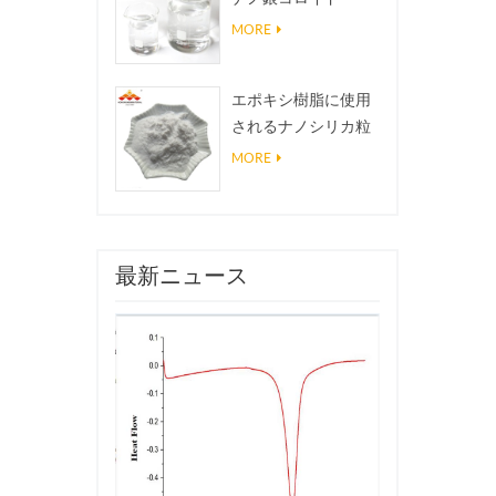
MORE
エポキシ樹脂に使用
されるナノシリカ粒
子、超疎水性コーテ
MORE
ィングナノシリカ粉
末
最新ニュース