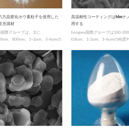
六方晶窒化ホウ素粒子を使用した
高温耐性コーティングはhbnナ
性充填材
用する
wu国際グループは、主に
hongwu国際グループは100-20
00nm、800nm、1~2um、5-6umの
0.8um、1-2um、5-6umの純度
窒化硼素粉末を供給しています。
99.8％のhbn粉末を大量生産
2年以来、ナノと超微粉末の材料のメ
として、あなたに良い価格と良い
スと高品質の材料を提供するだろ