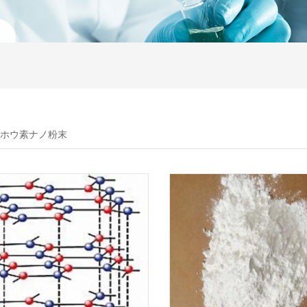
化ホウ素ナノ粉末