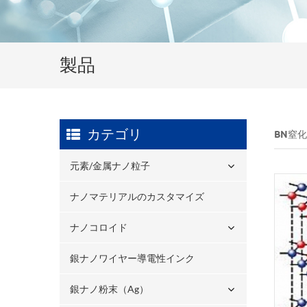
製品
カテゴリ
BN窒
元素/金属ナノ粒子
ナノマテリアルのカスタマイズ
ナノコロイド
銀ナノワイヤー導電性インク
銀ナノ粉末（ag）