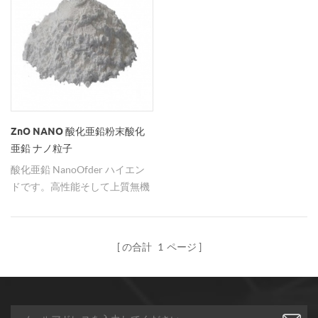
（zno）形態：ほぼ球形 酸化亜
鉛ナノ粒子（zno）パッキン：
1kgあたり1kg、ドラムあたり
5kg、ドラムあたり10kg。 酸化
亜鉛ナノ粒子（ナノ粒子）化さ
れたナノ材料： アルミニウムを
ドープした酸化亜鉛/酸化アル
ミニウム亜鉛/アゾ、ナノワイ
ZnO NANO 酸化亜鉛粉末酸化
ヤ 酸化亜鉛 ナノ さまざまな分
亜鉛 ナノ粒子
野で応用されている記事。 通常
酸化亜鉛 NanoOfder ハイエン
の酸化亜鉛と比較して、通常の
ドです。高性能そして上質無機
znoの性質の他に、nano znoは
製品。 それは、非移動、蛍光、
他の多くの優れた性能を持って
圧電性、紫外線などの能力など
います。現在の主なアプリケー
の多くの特別な特性を示す。
の合計
1
ページ
ション分野は、ゴム製品、高品
光、電気、磁性、および 感度で
位塗料、インクと塗料、日焼け
使用されます。 その素晴らしい
止めと抗紫外線布、下水処理な
性能で、ガスセンサ、蛍光体、
どです。 1.ゴム工業におけるナ
バリスタ、紫外線遮蔽材料、画
ノ酸化亜鉛 znoナノ粉末は、ゴ