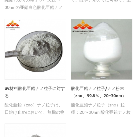
30nmの亜鉛白色酸化亜鉛ナノ
に着色剤に使用されます。
粒子。
uv材料酸化亜鉛ナノ粒子に対す
酸化亜鉛ナノ粒子/ナノ粉末
る
（zno、99.8％、20~30nm）
酸化亜鉛（zno）ナノ粒子は、
酸化亜鉛ナノ粒子（zno）粒
日焼け止めにおいて、無機の物
径：20〜30nm 酸化亜鉛ナノ粒
理的な日焼け止め剤としてしば
子（zno）純度：99.8％ 酸化亜
しば用いられる。
鉛ナノ粒子（zno）外観色：白
色固体粉末 酸化亜鉛ナノ粒子