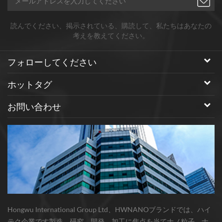
像記録材料、圧電材料、バリス
ム工業において最も有効な無機
タ、 マウサー触媒、磁性材料お
活性剤および加硫促進剤であ
読んでください、掲示されている、購読して、私たちはあなたの
よびプラスチック
る。 低分散性、優れた弾力性を
考えを教えてください。
壊す、材料のプロセスを改善す
ることができますが、小さな粒
フォローしてください
子サイズ、ラレージ比表面積、
良好な分散、緩い、多孔質、良
ホットタグ
好な流動性とゴムとの親和性、
お問い合わせ
航空宇宙用タイヤ、高級乗用車
用ラジアルタイヤなどの高速耐
摩耗性ゴム製品の製造に使用さ
れており、アンチエイジング、
耐摩耗性火災、長寿命、および
ゴム製品の仕上げ、機械的強
度、温度および耐老化性、特に
耐摩耗性を大幅に改善する。 さ
らに、ゴム系の加硫系としての
Hongwu International Group Ltd、HWNANOブランドでは、ハイ
酸化亜鉛ナノは、材料密度、製
テク企業です製造、研究、開発、加工に焦点を当てナノ粒子、ナ