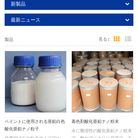
新製品
最新ニュース
見る :
製品
Grid Vi
Li
ペイントに使用される亜鉛白色
着色剤酸化亜鉛ナノ粉末
酸化亜鉛ナノ粒子
水に難溶性の酸化亜鉛ナノ粉末
純度99.8％の粒子サイズ20〜
で、酸やアルカリに可溶で、主