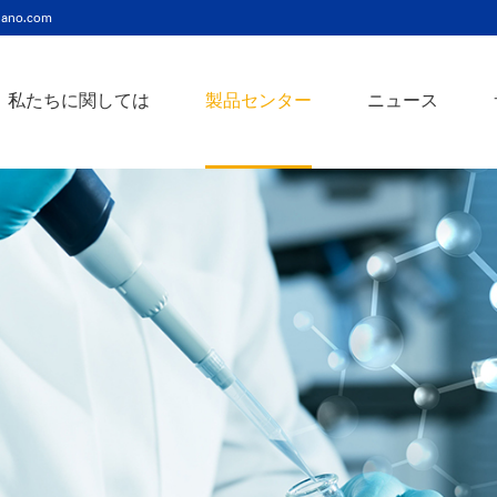
ano.com
私たちに関しては
製品センター
ニュース
ニッケルコバルト（Ni-Co）合金ナノ粉末
ニッケルクロム（ni-cr）合金ナノ粉末
アトアンチモンスズ酸化物ナノ粉末
バリウム3チタン酸バリウムナノ粉末
スズビスマス（Sn-Bi）合金ナノ粉末
イットインジウムスズ酸化物ナノ粉末
フェロニッケル（fe-ni）合金ナノ粉末
アゾアルミニウム酸化亜鉛ナノ粉末
鉄クロムコバルト（Fe-Cr-Co）合金ナノ粉末
クロムニッケル鉄（Cr-Ni-Fe）合金ナノ粉末
タングステンカーバイドコバルト（wc-co）合金ナノ粉末
鉄ニッケルコバルト（Fe-Ni-Co）合金ナノ粉末
炭化タングステン（wc）合金ナノ粉末
ニッケルチタン（ni-ti）合金ナノ粉末
アルミン酸窒化アルミニウムナノ粉末
タングステン - 銅（w-cu）合金ナノ粉末
ベータ炭化ケイ素ウィスカー/ナノワイヤ/繊維
多層カーボンナノチューブ（mwcnts）
ジルコニア粉末およびセラミック部品
二重壁カーボンナノチューブ（dwcnts）
ナノ粒子のカスタマイズサービス
単層カーボンナノチューブ（swcnt）
カーボンナノ材料
発送情報
銀ナノ粉末（ag）
コバルトナノ粒子
コロイダルプラチナ（pt）
銀ナノ粒子/ナノ粉末
金属酸化物ナノ粒
よくある質問
銀ナノワイヤー導電性インク
ミクロンの銅粉末
ナノ銀抗菌分散液
元素/金属/合金ナ
利用規約
ナノコロイド
銅ナノ粒子
金コロイド（au）
ナノ分散
装置
ナノマテリアルのカスタマイズ
ビスマスビスマスナノ粒子
ノロッドなど
技術とサービス
元素/金属ナノ粒子
ナノワイヤー、
アルミニウムナノ粒子