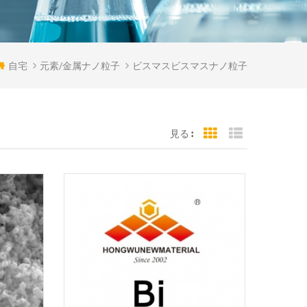
自宅
元素/金属ナノ粒子
ビスマスビスマスナノ粒子
見る :
Grid View
List View