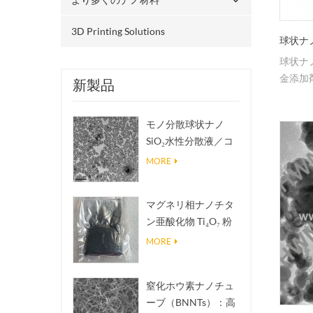
3D Printing Solutions
球状ナ
球状ナ
金添加
新製品
モノ分散球状ナノ
SiO₂水性分散液／コ
ロイド
MORE
マグネリ相ナノチタ
ン亜酸化物 Ti₄O₇ 粉
末
MORE
窒化ホウ素ナノチュ
ーブ（BNNTs）：高