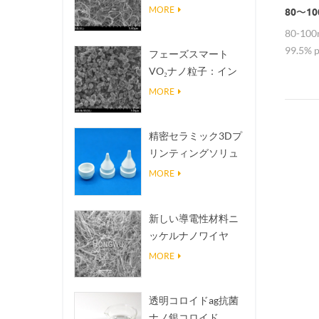
熱伝導放熱フィラー
MORE
80〜1
80-100
99.5% 
フェーズスマート
VO₂ナノ粒子：イン
テリジェントな熱応
MORE
答、オーダーメイド
設計
精密セラミック3Dプ
リンティングソリュ
ーションは不可能な
MORE
構造を現実にする
新しい導電性材料ニ
ッケルナノワイヤ
NINWS
MORE
透明コロイドag抗菌
ナノ銀コロイド