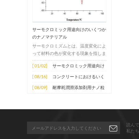
サーモクロミック用途向けのいくつか
のナノマテリアル
サーモクロミズムとは、温度変化によ
って材料の色が変化する現象を指しま
す。この変化は通常、材料の電子構造
[ 01/02]
サーモクロミック用途向け
または分子構造の変化によって引き起
のいくつかのナノマテリア
こされます。その適用原理には主に次
[ 08/16]
コンクリートにおけるいく
ル
の側面が含まれます。 1. サーモクロ
つかのナノ材料の拡張応用
[ 08/09]
耐摩耗潤滑添加剤用ナノ粒
ミック材料の分子は、加熱されると構
子
造的または電子的エネルギーレベルの
変化を受け、その結果、特定の波長の
光の吸収または反射が変化します。こ
の変化は、分子間の相互作用を変更し
読ん
たり、配向や立体構造を変更したりす
私た
ることなどによって実現できます。 2.