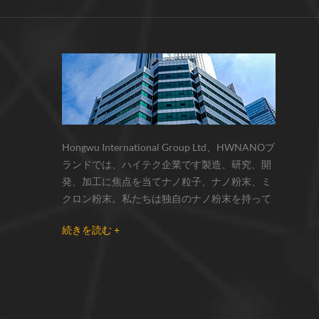
サーモクロミック材料の色の変化は、
化学反応の変化...
Hongwu International Group Ltd、HWNANOブ
ランドでは、ハイテク企業です製造、研究、開
発、加工に焦点を当てナノ粒子、ナノ粉末、ミ
クロン粉末。私たちは独自のナノ粉末を持って
います生産拠点とr& dセンターはzhou州、江蘇
続きを読む +
省にあり、主に 銀ナノ粒子 、 銅ナノ粒子 、 炭
化ケイ素ウィスカー/粉末 、 カーボンナノチュ
ーブ 、 グラフェン 、 酸化アルミニウムナノ粒
子 、 窒化ケイ素パウダー 、 銀ナノワイヤ 少量
の他のナノ材料研究者および業界団体向けの大
量注文 我々はよく知られた研究に密接に協力し