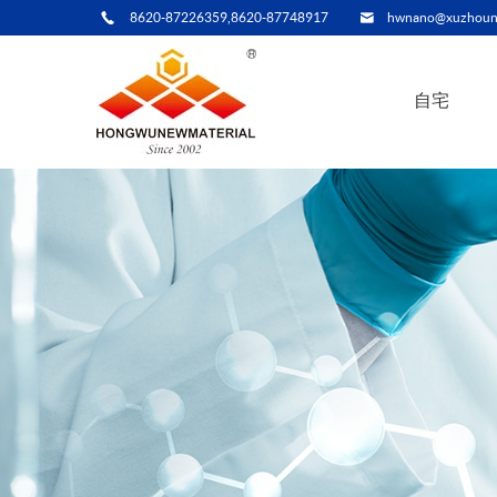
8620-87226359,8620-87748917
hwnano@xuzhoun
自宅