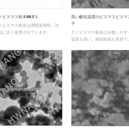
ノビスマス粉末99.5％
高い酸化温度のビスマスビスマ
子
ノビスマス粉末は潤滑添加剤、冶
剤に広く使用されています。
ナノビスマス粉末は分散しやす
温度も高い。焼結収縮も良好で
金工業、潤滑油添加剤、磁性材
されている。