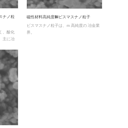
スナノ粒
磁性材料高純度Biビスマスナノ粒子
ビスマスナノ粒子は、m 高純度の 冶金業
く、酸化
界。
、主に冶
料に使用