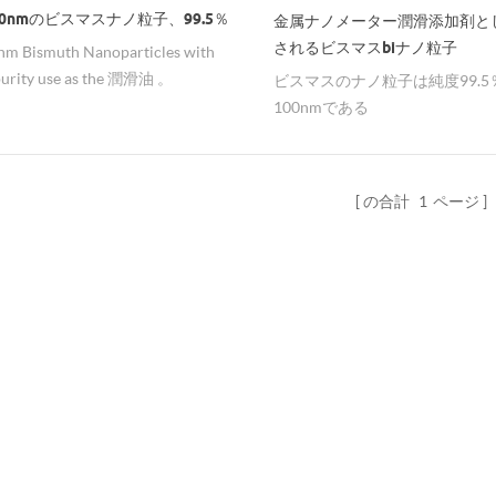
00nmのビスマスナノ粒子、99.5％
金属ナノメーター潤滑添加剤と
されるビスマスbiナノ粒子
nm Bismuth Nanoparticles with
purity use as the 潤滑油 。
ビスマスのナノ粒子は純度99.5
100nmである
の合計
1
ページ