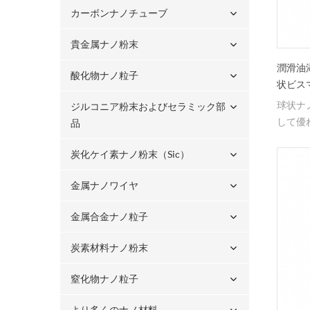
カーボンナノチューブ
貴金属ナノ粉末
潤滑油添
酸化物ナノ粒子
状ビス
球状ナ
ジルコニア粉末およびセラミック部
して優
品
炭化ケイ素ナノ粉末（sic）
金属ナノワイヤ
金属合金ナノ粒子
炭素材料ナノ粉末
窒化物ナノ粒子
より多くのナノ材料