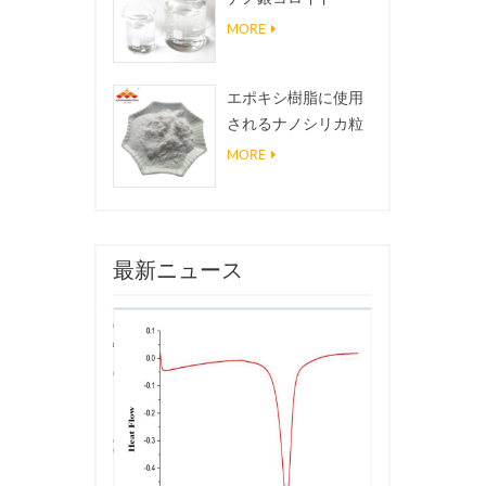
MORE
エポキシ樹脂に使用
されるナノシリカ粒
子、超疎水性コーテ
MORE
ィングナノシリカ粉
末
最新ニュース