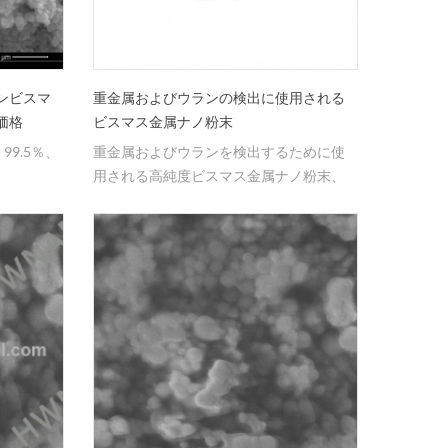
ンビスマ
重金属およびウランの検出に使用される
価格
ビスマス金属ナノ粉末
99.5％、
重金属およびウランを検出するために使
用される高純度ビスマス金属ナノ粉末、
80-100nm。