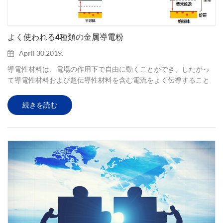
よく使われる4種類の金属導電粉
April 30,2019.
導電性材料は、電場の作用下で自由に動くことができ、したがっ
て導電性材料および超伝導性材料を含む電流をよく伝導すること
ができる多数の荷電粒子を有するものである。 1。 純銀導電粉
（ag99.99％） 1）フレーク： 一般的な粒径：＜１μｍ、１〜３μ
続きを読む
ｍ、３〜５μｍ、５〜８μｍ、１０μｍ、粒径分布および嵩密度は、
要件に従ってカスタマイズすることができる。低い嵩密度の薄片
状の銀の粉で利用できる。 外観：メタリック光沢を有するシルバ
ーグレー 適用：薄片の銀の粉はよい酸化抵抗の高性能の伝導性の
注入口です。...