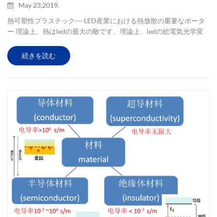
May 23,2019.
熱可塑性プラスチック--- LED産業における熱放散の重要なポータ
ー 理論上、熱はledの最大の敵です。理論上、ledの総電気光学変
換効率は約54％（理想的な見積もり）ですが、製造工程の省略や
材料の欠陥は問題になりません。現在の主導技術開発レベルに基
続きを読む
づくと、エネルギー変換効率の低下をもたらす。報告されている
最も高い電気光学変換効率は理論値の半分未満であり、実際の用
途では、その１／４未満でさえある。理論値、最終的な残りの電
気は熱エネルギーの形で放出されます。 すべてのソリューション
の中で、均一な放...