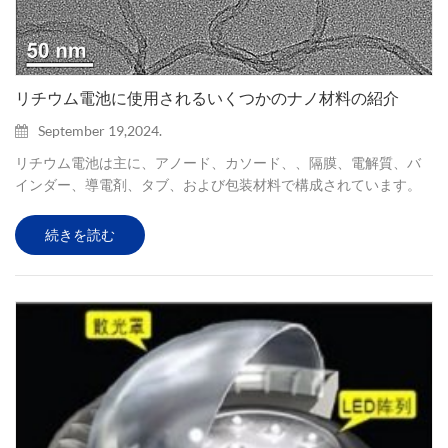
リチウム電池に使用されるいくつかのナノ材料の紹介
September 19,2024.
リチウム電池は主に、アノード、カソード、、隔膜、電解質、バ
インダー、導電剤、タブ、および包装材料で構成されています。
Aノードマテリアル シリコンベースの材料: 主にナノシリコン(Si)お
よび酸化シリコン(SiOx)。シリコン系負極に対応するルートは、シ
続きを読む
リコン−炭素負極とシリコン−酸素負極の２つである。シリコンベ
ースの負極は、非常に高い比容量と比エネルギー密度を持ってい
ます。理論上、シリコン材料の比容量は炭素材料の10倍以上、比
エネルギー密度も約5倍高くなります。したがって、シリコン系負
極は、最...