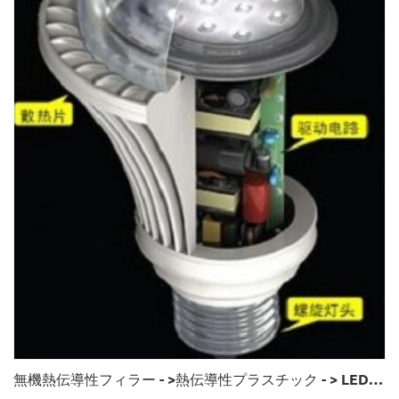
無機熱伝導性フィラー - >熱伝導性プラスチック - > LED放熱