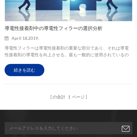
導電性接着剤中の導電性フィラーの選択分析
April 18,2019.
導電性フィラーは導電性接着剤の重要な部分であり、それは導電
性接着剤の導電性を向上させる。最も一般的に使用されているの
は、非金属材料、金属材料および金属酸化物材料である。 非金属
充填剤は、主に、ナノグラファイト、ナノカーボンブラック、カ
続きを読む
ーボンナノチューブなどを含む炭素系材料を指す。グラファイト
導電性接着剤の利点は、安定した性能、低価格、低い相対密度お
よび良好な分散性能である。銀めっきナノグラファイトはまた、
その包括的な性能をさらに向上させるためにナノグラファイトの
の合計
1
ページ
表面に無電解銀めっきすることによっ...