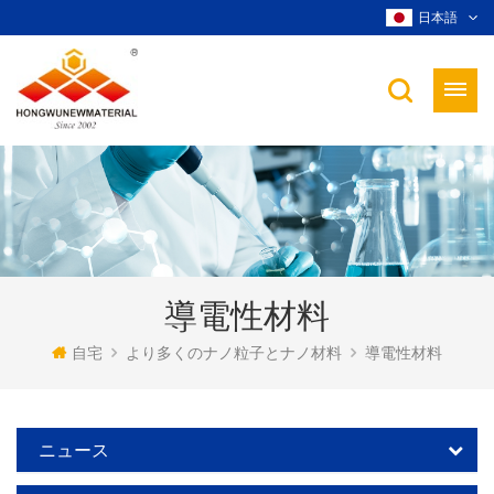
日本語
導電性材料
自宅
より多くのナノ粒子とナノ材料
導電性材料
ニュース