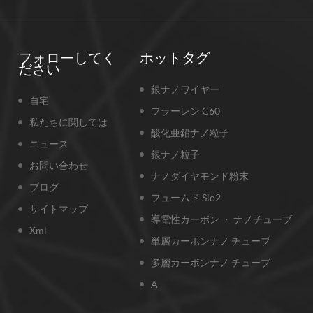
フォローしてく
ホットタグ
ださい
銀ナノワイヤー
自宅
フラーレン C60
私たちに関しては
酸化亜鉛ナノ粒子
ニュース
銀ナノ粒子
お問い合わせ
ナノダイヤモンド粉末
ブログ
フュームド Sio2
サイトマップ
導電性カーボン ・ ナノチューブ
Xml
単層カーボンナノ チューブ
多層カーボンナノ チューブ
A