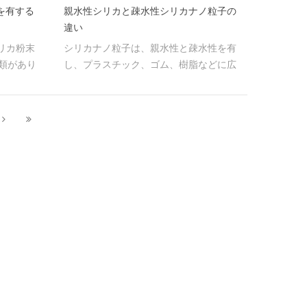
を有する
親水性シリカと疎水性シリカナノ粒子の
違い
シリカ粉末
シリカナノ粒子は、親水性と疎水性を有
類があり
し、プラスチック、ゴム、樹脂などに広
く使用されている。