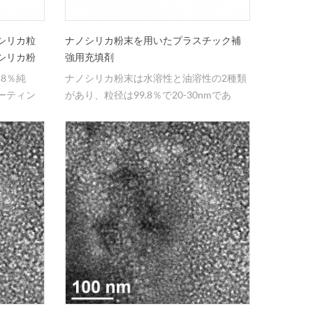
シリカ粒
ナノシリカ粉末を用いたプラスチック補
シリカ粉
強用充填剤
.8％純
ナノシリカ粉末は水溶性と油溶性の2種類
ーティン
があり、粒径は99.8％で20-30nmであ
り、プラスチック補強用充填剤に広く用
いられている。