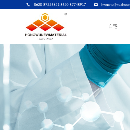
8620-87226359,8620-87748917
hwnano@xuzhoun
自宅