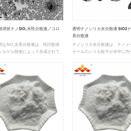
散球状ナノSiO₂水性分散液／コロ
透明ナノシリカ水分散液 SiO2
系分散液
明なSiO₂水系分散液は、特許取得
ナノシリカ水分散液は、ナノメ
ソルゲル技術によって合成されて
ケールのシリカ粒子が水中に均
優れた光学特性（可視光透過率）
した安定な分散液であり、凝集
、常温保存下で18か月以上の保存
めに表面修飾剤や分散剤がしば
備えています。電子分野ではlow-k
られます。その多様な特性によ
材料として広く使用され、バイオ
ざまな分野で広く応用されてい
野ではドラッグキャリアとして、
学分野では反射防止コーティング
利用されています。