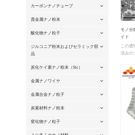
カーボンナノチューブ
貴金属ナノ粉末
モノ分
酸化物ナノ粒子
イド
この透
ジルコニア粉末およびセラミック部
済みの
品
おり、
炭化ケイ素ナノ粉末（sic）
を有し
期間を
金属ナノワイヤ
誘電体
医療分
金属合金ナノ粒子
また光
として
炭素材料ナノ粉末
窒化物ナノ粒子
より多くのナノ材料