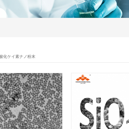
2二酸化ケイ素ナノ粉末