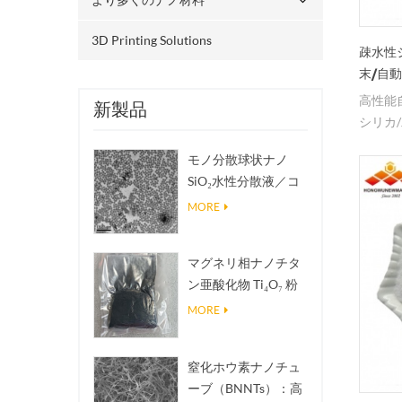
3D Printing Solutions
疎水性シ
末/自
高性能
新製品
シリカ/
粒子の
モノ分散球状ナノ
ック
SiO₂水性分散液／コ
ロイド
MORE
マグネリ相ナノチタ
ン亜酸化物 Ti₄O₇ 粉
末
MORE
窒化ホウ素ナノチュ
ーブ（BNNTs）：高