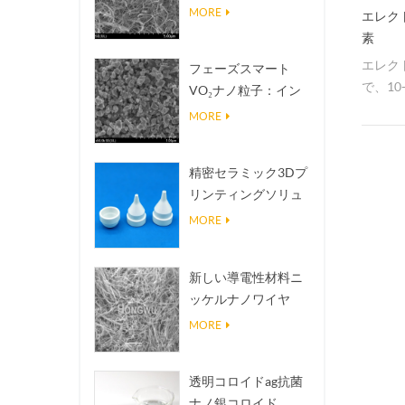
熱伝導放熱フィラー
MORE
エレク
素
エレク
フェーズスマート
で、10
VO₂ナノ粒子：イン
化ケイ
テリジェントな熱応
MORE
答、オーダーメイド
設計
精密セラミック3Dプ
リンティングソリュ
ーションは不可能な
MORE
構造を現実にする
新しい導電性材料ニ
ッケルナノワイヤ
NINWS
MORE
透明コロイドag抗菌
ナノ銀コロイド