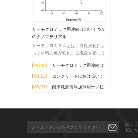
サーモクロミック用途向けのいくつか
のナノマテリアル
サーモクロミズムとは、温度変化によ
って材料の色が変化する現象を指しま
す。この変化は通常、材料の電子構造
[ 01/02]
サーモクロミック用途向け
または分子構造の変化によって引き起
のいくつかのナノマテリア
こされます。その適用原理には主に次
[ 08/16]
コンクリートにおけるいく
ル
の側面が含まれます。 1. サーモクロ
つかのナノ材料の拡張応用
[ 08/09]
耐摩耗潤滑添加剤用ナノ粒
ミック材料の分子は、加熱されると構
子
造的または電子的エネルギーレベルの
変化を受け、その結果、特定の波長の
光の吸収または反射が変化します。こ
の変化は、分子間の相互作用を変更し
読ん
たり、配向や立体構造を変更したりす
私た
ることなどによって実現できます。 2.