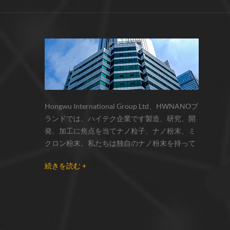
サーモクロミック材料の色の変化は、
化学反応の変化...
Hongwu International Group Ltd、HWNANOブ
ランドでは、ハイテク企業です製造、研究、開
発、加工に焦点を当てナノ粒子、ナノ粉末、ミ
クロン粉末。私たちは独自のナノ粉末を持って
います生産拠点とr& dセンターはzhou州、江蘇
続きを読む +
省にあり、主に 銀ナノ粒子 、 銅ナノ粒子 、 炭
化ケイ素ウィスカー/粉末 、 カーボンナノチュ
ーブ 、 グラフェン 、 酸化アルミニウムナノ粒
子 、 窒化ケイ素パウダー 、 銀ナノワイヤ 少量
の他のナノ材料研究者および業界団体向けの大
量注文 我々はよく知られた研究に密接に協力し