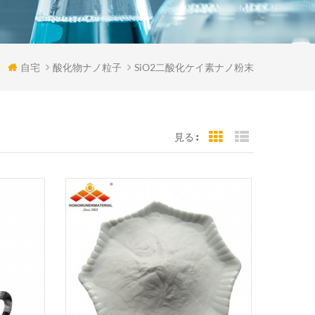
自宅
酸化物ナノ粒子
SiO2二酸化ケイ素ナノ粉末
見る :
Grid View
List View