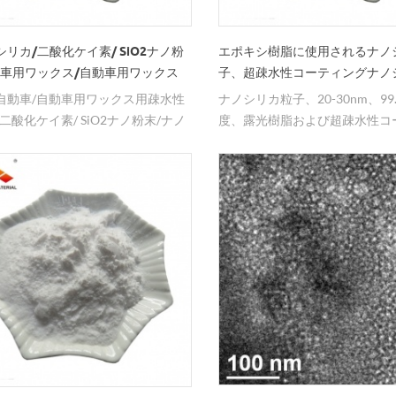
リカ/二酸化ケイ素/ SiO2ナノ粉
エポキシ樹脂に使用されるナノ
動車用ワックス/自動車用ワックス
子、超疎水性コーティングナノ
末
自動車/自動車用ワックス用疎水性
ナノシリカ粒子、20-30nm、99
二酸化ケイ素/ SiO2ナノ粉末/ナノ
度、露光樹脂および超疎水性コ
工場価格、ホワイトカーボンブラ
グに広く使用されている。