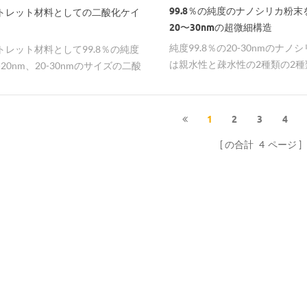
99.8％の純度のナノシリカ粉末
トレット材料としての二酸化ケイ
20〜30nmの超微細構造
純度99.8％の20-30nmのナノ
トレット材料として99.8％の純度
は親水性と疎水性の2種類の2種
-20nm、20-30nmのサイズの二酸
ます。
素。
1
2
3
4
の合計
4
ページ