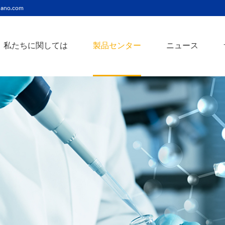
ano.com
私たちに関しては
製品センター
ニュース
ニッケルコバルト（Ni-Co）合金ナノ粉末
ニッケルクロム（ni-cr）合金ナノ粉末
アトアンチモンスズ酸化物ナノ粉末
バリウム3チタン酸バリウムナノ粉末
スズビスマス（Sn-Bi）合金ナノ粉末
イットインジウムスズ酸化物ナノ粉末
フェロニッケル（fe-ni）合金ナノ粉末
アゾアルミニウム酸化亜鉛ナノ粉末
鉄クロムコバルト（Fe-Cr-Co）合金ナノ粉末
クロムニッケル鉄（Cr-Ni-Fe）合金ナノ粉末
タングステンカーバイドコバルト（wc-co）合金ナノ粉末
鉄ニッケルコバルト（Fe-Ni-Co）合金ナノ粉末
炭化タングステン（wc）合金ナノ粉末
ニッケルチタン（ni-ti）合金ナノ粉末
アルミン酸窒化アルミニウムナノ粉末
タングステン - 銅（w-cu）合金ナノ粉末
ベータ炭化ケイ素ウィスカー/ナノワイヤ/繊維
多層カーボンナノチューブ（mwcnts）
ジルコニア粉末およびセラミック部品
二重壁カーボンナノチューブ（dwcnts）
ナノ粒子のカスタマイズサービス
単層カーボンナノチューブ（swcnt）
カーボンナノ材料
発送情報
銀ナノ粉末（ag）
コバルトナノ粒子
コロイダルプラチナ（pt）
銀ナノ粒子/ナノ粉末
金属酸化物ナノ粒
よくある質問
銀ナノワイヤー導電性インク
ミクロンの銅粉末
ナノ銀抗菌分散液
元素/金属/合金ナ
利用規約
ナノコロイド
銅ナノ粒子
金コロイド（au）
ナノ分散
装置
ナノマテリアルのカスタマイズ
ビスマスビスマスナノ粒子
ノロッドなど
技術とサービス
元素/金属ナノ粒子
ナノワイヤー、
アルミニウムナノ粒子