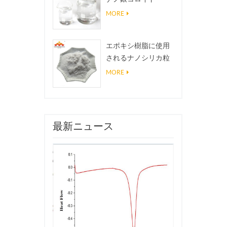
MORE
エポキシ樹脂に使用
されるナノシリカ粒
子、超疎水性コーテ
MORE
ィングナノシリカ粉
末
最新ニュース