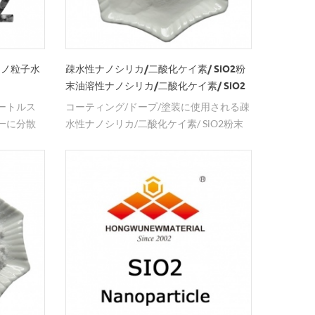
ナノ粒子水
疎水性ナノシリカ/二酸化ケイ素/ SiO2粉
末油溶性ナノシリカ/二酸化ケイ素/ SiO2
使用
ートルス
コーティング/ドープ/塗装に使用される疎
一に分散
水性ナノシリカ/二酸化ケイ素/ SiO2粉末
を防ぐた
油溶性ナノシリカ/二酸化ケイ素/ SiO2
しば用い
り、さま
ます。