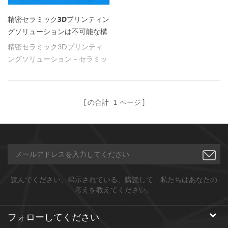
精密セラミック3Dプリンティン
グソリューションは不可能な構
造を現実にする
精密セラミック3Dプリンティ
ングソリューション – セラミッ
ク製造の限界を再定義し、歯科
修復から航空宇宙グレードの高
温部品まで。精密セラミック
の合計
1
ページ
3Dプリンティングは、不可能
な構造を現実に変える。
読んでください、掲示されている、購読して、私たちはあなたの
考えを教えてください。
フォローしてください