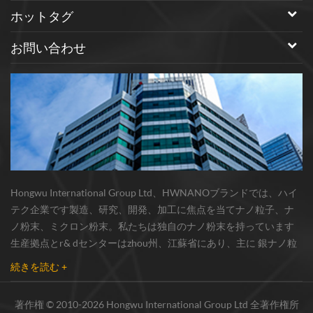
ホットタグ
お問い合わせ
Hongwu International Group Ltd、HWNANOブランドでは、ハイ
テク企業です製造、研究、開発、加工に焦点を当てナノ粒子、ナ
ノ粉末、ミクロン粉末。私たちは独自のナノ粉末を持っています
生産拠点とr& dセンターはzhou州、江蘇省にあり、主に 銀ナノ粒
子 、 銅ナノ粒子 、 炭化ケイ素ウィスカー/粉末 、 カーボンナノチ
続きを読む +
ューブ 、 グラフェン 、 酸化アルミニウムナノ粒子 、 窒化ケイ素
パウダー 、 銀ナノワイヤ 少量の他のナノ材料研究者および業界団
著作権 © 2010-2026 Hongwu International Group Ltd 全著作権所
体向けの大量注文 我々はよく知られた研究に密接に協力した大