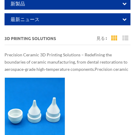
新製品
最新ニュース
見る :
3D PRINTING SOLUTIONS
Grid Vi
Li
Precision Ceramic 3D Printing Solutions – Redefining the
boundaries of ceramic manufacturing, from dental restorations to
aerospace-grade high-temperature components.Precision ceramic
3D printing turns impossible structures into reality.