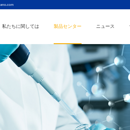
ano.com
私たちに関しては
製品センター
ニュース
ニッケルコバルト（Ni-Co）合金ナノ粉末
ニッケルクロム（ni-cr）合金ナノ粉末
アトアンチモンスズ酸化物ナノ粉末
バリウム3チタン酸バリウムナノ粉末
スズビスマス（Sn-Bi）合金ナノ粉末
イットインジウムスズ酸化物ナノ粉末
フェロニッケル（fe-ni）合金ナノ粉末
アゾアルミニウム酸化亜鉛ナノ粉末
鉄クロムコバルト（Fe-Cr-Co）合金ナノ粉末
クロムニッケル鉄（Cr-Ni-Fe）合金ナノ粉末
タングステンカーバイドコバルト（wc-co）合金ナノ粉末
鉄ニッケルコバルト（Fe-Ni-Co）合金ナノ粉末
炭化タングステン（wc）合金ナノ粉末
ニッケルチタン（ni-ti）合金ナノ粉末
アルミン酸窒化アルミニウムナノ粉末
タングステン - 銅（w-cu）合金ナノ粉末
ベータ炭化ケイ素ウィスカー/ナノワイヤ/繊維
多層カーボンナノチューブ（mwcnts）
ジルコニア粉末およびセラミック部品
二重壁カーボンナノチューブ（dwcnts）
ナノ粒子のカスタマイズサービス
単層カーボンナノチューブ（swcnt）
カーボンナノ材料
発送情報
銀ナノ粉末（ag）
コバルトナノ粒子
コロイダルプラチナ（pt）
銀ナノ粒子/ナノ粉末
金属酸化物ナノ粒
よくある質問
銀ナノワイヤー導電性インク
ミクロンの銅粉末
ナノ銀抗菌分散液
元素/金属/合金ナ
利用規約
ナノコロイド
銅ナノ粒子
金コロイド（au）
ナノ分散
装置
ナノマテリアルのカスタマイズ
ビスマスビスマスナノ粒子
ノロッドなど
技術とサービス
元素/金属ナノ粒子
ナノワイヤー、
アルミニウムナノ粒子