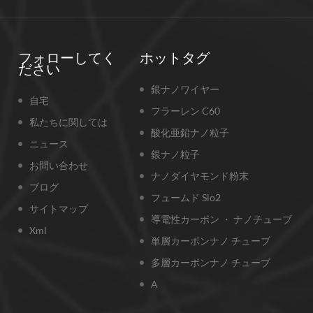
フォローしてく
ホットタグ
ださい
銀ナノワイヤー
自宅
フラーレン C60
私たちに関しては
酸化亜鉛ナノ粒子
ニュース
銀ナノ粒子
お問い合わせ
ナノダイヤモンド粉末
ブログ
フュームド Sio2
サイトマップ
導電性カーボン ・ ナノチューブ
Xml
単層カーボンナノ チューブ
多層カーボンナノ チューブ
A