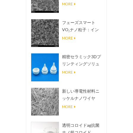
熱伝導放熱フィラー
MORE
フェーズスマート
VO₂ナノ粒子：イン
テリジェントな熱応
MORE
答、オーダーメイド
設計
精密セラミック3Dプ
リンティングソリュ
ーションは不可能な
MORE
構造を現実にする
新しい導電性材料ニ
ッケルナノワイヤ
NINWS
MORE
透明コロイドag抗菌
ナノ銀コロイド