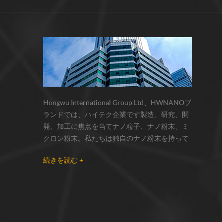
サーモクロミック材料の色の変化は、
化学反応の変化...
Hongwu International Group Ltd、HWNANOブ
ランドでは、ハイテク企業です製造、研究、開
発、加工に焦点を当てナノ粒子、ナノ粉末、ミ
クロン粉末。私たちは独自のナノ粉末を持って
います生産拠点とr& dセンターはzhou州、江蘇
続きを読む +
省にあり、主に 銀ナノ粒子 、 銅ナノ粒子 、 炭
化ケイ素ウィスカー/粉末 、 カーボンナノチュ
ーブ 、 グラフェン 、 酸化アルミニウムナノ粒
子 、 窒化ケイ素パウダー 、 銀ナノワイヤ 少量
の他のナノ材料研究者および業界団体向けの大
量注文 我々はよく知られた研究に密接に協力し