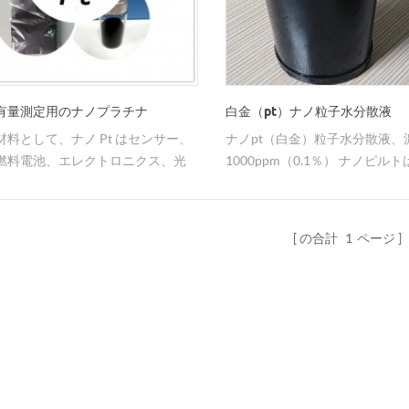
有量測定用のナノプラチナ
白金（pt）ナノ粒子水分散液
材料として、ナノ Pt はセンサー、
ナノpt（白金）粒子水分散液、
燃料電池、エレクトロニクス、光
1000ppm（0.1％） ナノピル
磁気の分野で重要な応用価値を持
て広く使用されており、分散を
ます。優れた触媒性能により、滴
て顧客の利便性を高めます。
良好に機能します。
の合計
1
ページ