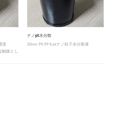
ナノpt水分散
濃度
20nm 99.99％ptナノ粒子水分散液
トは触媒とし
容易にし