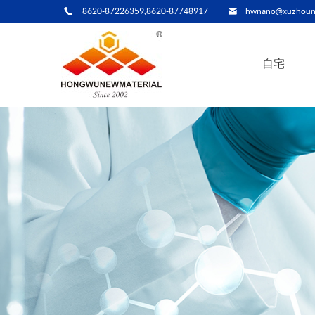
8620-87226359,8620-87748917
hwnano@xuzhoun
自宅