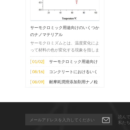
サーモクロミック用途向けのいくつか
のナノマテリアル
サーモクロミズムとは、温度変化によ
って材料の色が変化する現象を指しま
す。この変化は通常、材料の電子構造
[ 01/02]
サーモクロミック用途向け
または分子構造の変化によって引き起
のいくつかのナノマテリア
こされます。その適用原理には主に次
[ 08/16]
コンクリートにおけるいく
ル
の側面が含まれます。 1. サーモクロ
つかのナノ材料の拡張応用
[ 08/09]
耐摩耗潤滑添加剤用ナノ粒
ミック材料の分子は、加熱されると構
子
造的または電子的エネルギーレベルの
変化を受け、その結果、特定の波長の
光の吸収または反射が変化します。こ
の変化は、分子間の相互作用を変更し
読ん
たり、配向や立体構造を変更したりす
私た
ることなどによって実現できます。 2.