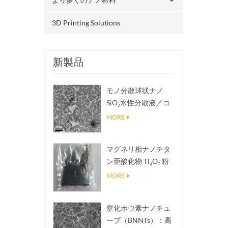
3D Printing Solutions
新製品
モノ分散球状ナノ
SiO₂水性分散液／コ
ロイド
MORE
マグネリ相ナノチタ
ン亜酸化物 Ti₄O₇ 粉
末
MORE
窒化ホウ素ナノチュ
ーブ（BNNTs）：高