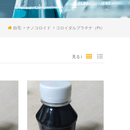
自宅
ナノコロイド
コロイダルプラチナ（pt）
見る :
Grid View
List View