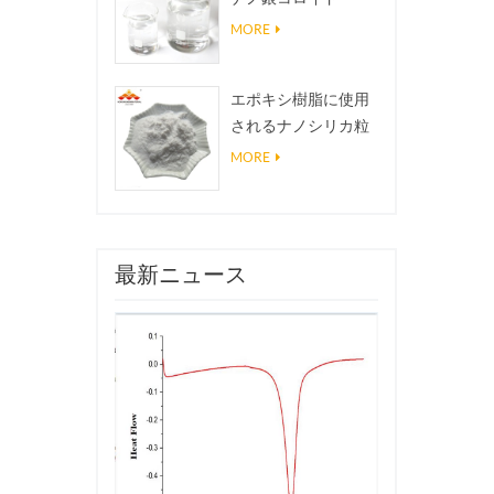
MORE
エポキシ樹脂に使用
されるナノシリカ粒
子、超疎水性コーテ
MORE
ィングナノシリカ粉
末
最新ニュース