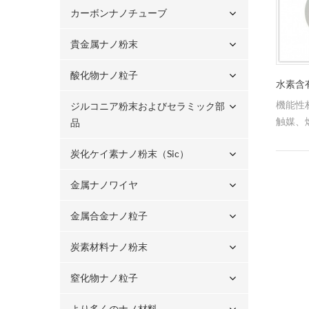
カーボンナノチューブ
貴金属ナノ粉末
酸化物ナノ粒子
水素含
機能性
ジルコニア粉末およびセラミック部
触媒、
品
学、電
炭化ケイ素ナノ粉末（sic）
ってい
定液で
金属ナノワイヤ
金属合金ナノ粒子
炭素材料ナノ粉末
窒化物ナノ粒子
より多くのナノ材料