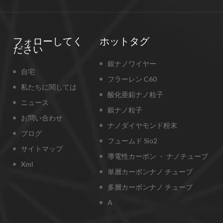
フォローしてく
ホットタグ
ださい
銀ナノワイヤー
自宅
フラーレン C60
私たちに関しては
酸化亜鉛ナノ粒子
ニュース
銀ナノ粒子
お問い合わせ
ナノダイヤモンド粉末
ブログ
フュームド Sio2
サイトマップ
導電性カーボン ・ ナノチューブ
Xml
単層カーボンナノ チューブ
多層カーボンナノ チューブ
A