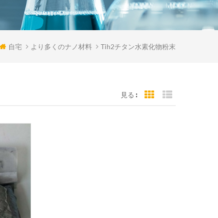
自宅
より多くのナノ材料
Tih2チタン水素化物粉末
見る :
Grid View
List View