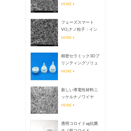
熱伝導放熱フィラー
MORE
フェーズスマート
VO₂ナノ粒子：イン
テリジェントな熱応
MORE
答、オーダーメイド
設計
精密セラミック3Dプ
リンティングソリュ
ーションは不可能な
MORE
構造を現実にする
新しい導電性材料ニ
ッケルナノワイヤ
NINWS
MORE
透明コロイドag抗菌
ナノ銀コロイド