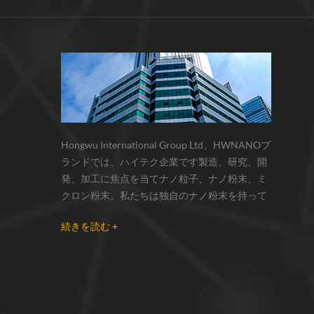
サーモクロミック材料の色の変化は、
化学反応の変化...
Hongwu International Group Ltd、HWNANOブ
ランドでは、ハイテク企業です製造、研究、開
発、加工に焦点を当てナノ粒子、ナノ粉末、ミ
クロン粉末。私たちは独自のナノ粉末を持って
います生産拠点とr& dセンターはzhou州、江蘇
続きを読む +
省にあり、主に 銀ナノ粒子 、 銅ナノ粒子 、 炭
化ケイ素ウィスカー/粉末 、 カーボンナノチュ
ーブ 、 グラフェン 、 酸化アルミニウムナノ粒
子 、 窒化ケイ素パウダー 、 銀ナノワイヤ 少量
の他のナノ材料研究者および業界団体向けの大
量注文 我々はよく知られた研究に密接に協力し