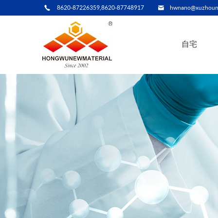
8620-87226359,8620-87748917
hwnano@xuzhoun
自宅