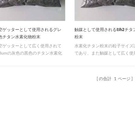
空ゲッターとして使用されるグレ
触媒として使用されるtih2チタ
色チタン水素化物粉末
粉末
空ゲッターとして広く使用されて
水素化チタン粉末の粒子サイズは
~3umの灰色の黒色のチタン水素化
であり、また触媒として広く使
。
>3μmを超えることができ、純
99.3~99.5％である。
の合計
1
ページ