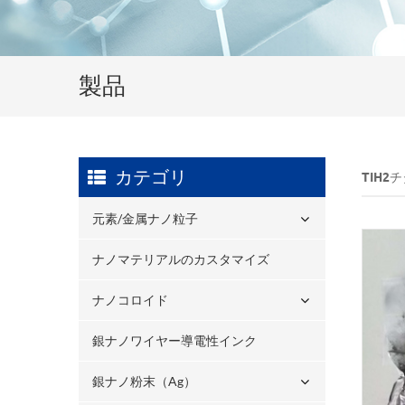
製品
カテゴリ
TIH2
元素/金属ナノ粒子
ナノマテリアルのカスタマイズ
ナノコロイド
銀ナノワイヤー導電性インク
銀ナノ粉末（ag）