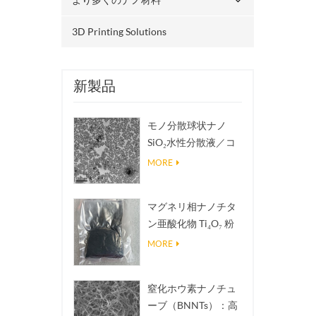
3D Printing Solutions
新製品
モノ分散球状ナノ
SiO₂水性分散液／コ
ロイド
MORE
マグネリ相ナノチタ
ン亜酸化物 Ti₄O₇ 粉
末
MORE
窒化ホウ素ナノチュ
ーブ（BNNTs）：高