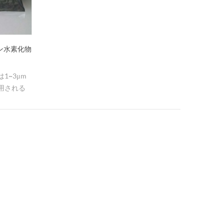
ン水素化物
1~3μm
用される
度は