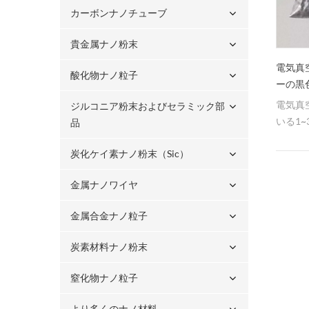
カーボンナノチューブ
貴金属ナノ粉末
電気真
酸化物ナノ粒子
ーの黒
電気真
ジルコニア粉末およびセラミック部
いる1
品
物粉末
炭化ケイ素ナノ粉末（sic）
金属ナノワイヤ
金属合金ナノ粒子
炭素材料ナノ粉末
窒化物ナノ粒子
より多くのナノ材料