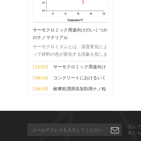
サーモクロミック用途向けのいくつか
のナノマテリアル
サーモクロミズムとは、温度変化によ
って材料の色が変化する現象を指しま
す。この変化は通常、材料の電子構造
[ 01/02]
サーモクロミック用途向け
または分子構造の変化によって引き起
のいくつかのナノマテリア
こされます。その適用原理には主に次
[ 08/16]
コンクリートにおけるいく
ル
の側面が含まれます。 1. サーモクロ
つかのナノ材料の拡張応用
[ 08/09]
耐摩耗潤滑添加剤用ナノ粒
ミック材料の分子は、加熱されると構
子
造的または電子的エネルギーレベルの
変化を受け、その結果、特定の波長の
光の吸収または反射が変化します。こ
の変化は、分子間の相互作用を変更し
読ん
たり、配向や立体構造を変更したりす
私た
ることなどによって実現できます。 2.