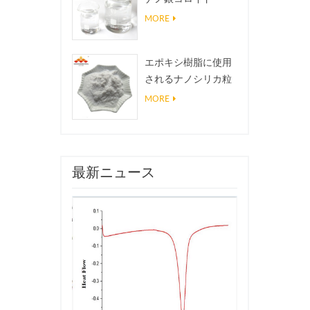
MORE
エポキシ樹脂に使用
されるナノシリカ粒
子、超疎水性コーテ
MORE
ィングナノシリカ粉
末
最新ニュース