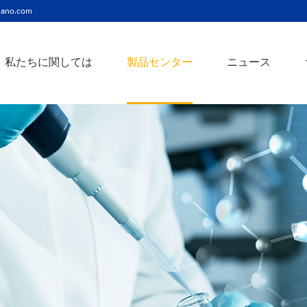
ano.com
私たちに関しては
製品センター
ニュース
ニッケルコバルト（Ni-Co）合金ナノ粉末
ニッケルクロム（ni-cr）合金ナノ粉末
アトアンチモンスズ酸化物ナノ粉末
バリウム3チタン酸バリウムナノ粉末
スズビスマス（Sn-Bi）合金ナノ粉末
イットインジウムスズ酸化物ナノ粉末
フェロニッケル（fe-ni）合金ナノ粉末
アゾアルミニウム酸化亜鉛ナノ粉末
鉄クロムコバルト（Fe-Cr-Co）合金ナノ粉末
クロムニッケル鉄（Cr-Ni-Fe）合金ナノ粉末
タングステンカーバイドコバルト（wc-co）合金ナノ粉末
鉄ニッケルコバルト（Fe-Ni-Co）合金ナノ粉末
炭化タングステン（wc）合金ナノ粉末
ニッケルチタン（ni-ti）合金ナノ粉末
アルミン酸窒化アルミニウムナノ粉末
タングステン - 銅（w-cu）合金ナノ粉末
ベータ炭化ケイ素ウィスカー/ナノワイヤ/繊維
多層カーボンナノチューブ（mwcnts）
ジルコニア粉末およびセラミック部品
二重壁カーボンナノチューブ（dwcnts）
ナノ粒子のカスタマイズサービス
単層カーボンナノチューブ（swcnt）
カーボンナノ材料
発送情報
銀ナノ粉末（ag）
コバルトナノ粒子
コロイダルプラチナ（pt）
銀ナノ粒子/ナノ粉末
金属酸化物ナノ粒
よくある質問
銀ナノワイヤー導電性インク
ミクロンの銅粉末
ナノ銀抗菌分散液
元素/金属/合金ナ
利用規約
ナノコロイド
銅ナノ粒子
金コロイド（au）
ナノ分散
装置
ナノマテリアルのカスタマイズ
ビスマスビスマスナノ粒子
ノロッドなど
技術とサービス
元素/金属ナノ粒子
ナノワイヤー、
アルミニウムナノ粒子