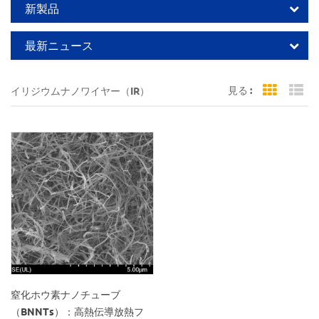
新製品
最新ニュース
見る :
イリジウムナノワイヤー（IR）
Grid Vi
Li
窒化ホウ素ナノチューブ
（BNNTs）：高熱伝導放熱フ