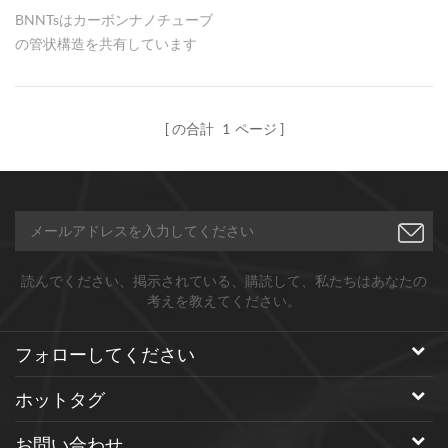
ィラー
BNNTsはカーボンナノチューブ
の管状構造を共有しています
が、本質的に異なる特性を提供
します：電気絶縁性、優れた熱
安定性（空気中で最大
の合計
1
ページ
900°C）、および高い熱伝導率
です。約5.5 eVのワイドバンド
ギャップを持ち、CNTsが苦手
とする領域でも一貫した予測可
能な性能を提供します。
読んでください、掲示されている、購読して、私たちはあなたの
考えを教えてください。
フォローしてください
ホットタグ
お問い合わせ