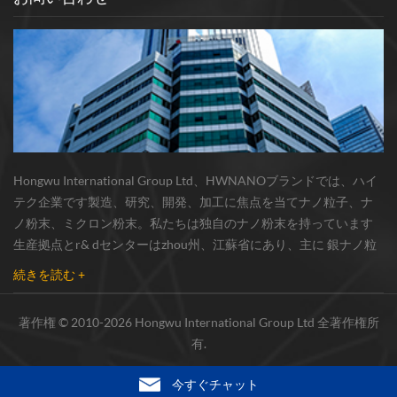
Hongwu International Group Ltd、HWNANOブランドでは、ハイ
テク企業です製造、研究、開発、加工に焦点を当てナノ粒子、ナ
ノ粉末、ミクロン粉末。私たちは独自のナノ粉末を持っています
生産拠点とr& dセンターはzhou州、江蘇省にあり、主に 銀ナノ粒
子 、 銅ナノ粒子 、 炭化ケイ素ウィスカー/粉末 、 カーボンナノチ
続きを読む +
ューブ 、 グラフェン 、 酸化アルミニウムナノ粒子 、 窒化ケイ素
パウダー 、 銀ナノワイヤ 少量の他のナノ材料研究者および業界団
著作権 © 2010-2026 Hongwu International Group Ltd 全著作権所
体向けの大量注文 我々はよく知られた研究に密接に協力した大
有.
学、国内有数の技術工場と国立研究所、市場の実用的要求のため
の新製品を絶えず開発しています。同じ時間、生産管理システム
今すぐチャット
と品質システムが完成した常に。 高い品質...