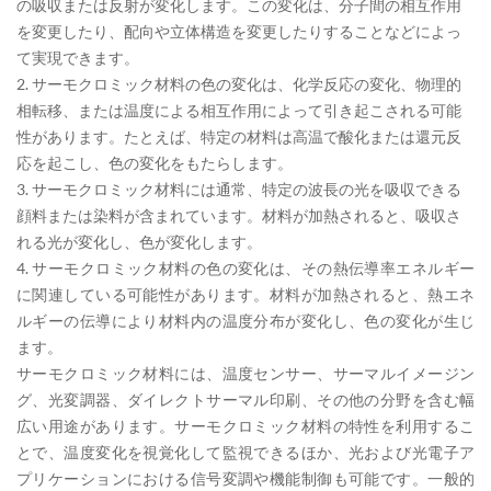
の吸収または反射が変化します。この変化は、分子間の相互作用
を変更したり、配向や立体構造を変更したりすることなどによっ
て実現できます。
2. サーモクロミック材料の色の変化は、化学反応の変化、物理的
相転移、または温度による相互作用によって引き起こされる可能
性があります。たとえば、特定の材料は高温で酸化または還元反
応を起こし、色の変化をもたらします。
3. サーモクロミック材料には通常、特定の波長の光を吸収できる
顔料または染料が含まれています。材料が加熱されると、吸収さ
れる光が変化し、色が変化します。
4. サーモクロミック材料の色の変化は、その熱伝導率エネルギー
に関連している可能性があります。材料が加熱されると、熱エネ
ルギーの伝導により材料内の温度分布が変化し、色の変化が生じ
ます。
サーモクロミック材料には、温度センサー、サーマルイメージン
グ、光変調器、ダイレクト
サーマル印刷、その他の分野を
含む幅
広い用途があります。
サーモクロミック材料の特性を利用するこ
とで、温度変化を視覚化して監視できるほか、光および光電子ア
プリケーションにおける信号変調や機能制御も可能です。
一般的