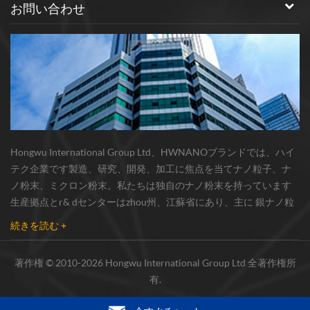
お問い合わせ
Hongwu International Group Ltd、HWNANOブランドでは、ハイ
テク企業です製造、研究、開発、加工に焦点を当てナノ粒子、ナ
ノ粉末、ミクロン粉末。私たちは独自のナノ粉末を持っています
生産拠点とr& dセンターはzhou州、江蘇省にあり、主に 銀ナノ粒
子 、 銅ナノ粒子 、 炭化ケイ素ウィスカー/粉末 、 カーボンナノチ
続きを読む +
ューブ 、 グラフェン 、 酸化アルミニウムナノ粒子 、 窒化ケイ素
パウダー 、 銀ナノワイヤ 少量の他のナノ材料研究者および業界団
著作権 © 2010-2026 Hongwu International Group Ltd 全著作権所
体向けの大量注文 我々はよく知られた研究に密接に協力した大
有.
学、国内有数の技術工場と国立研究所、市場の実用的要求のため
の新製品を絶えず開発しています。同じ時間、生産管理システム