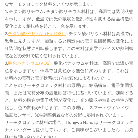
なサーモクロミック材料をいくつか
示します
。
1. チタン酸リチウム: チタン酸リチウム材料は、高温では透明状態
を示しますが、低温では光の吸収と散乱特性を変える結晶構造の
変化により相転移を起こし、色を示します。
2.
チタン酸バリウム（BaTiO3）
: チタン酸バリウム材料は高温では
黒色に見えますが、加熱すると構造内の電子集団状態の変化によ
り透明な状態に相転移します。この材料は光学デバイスや熱制御
窓などの分野で広く使用されています。
3.
酸化バナジウム(VO2)
: 酸化バナジウム材料は、高温では濃い青
色を示しますが、低温では黄色から無色に変わります。これは、
材料内の電荷と電子状態の分布の変化によるものです。
これらのサーモクロミック材料の原理は、結晶構造、電子集団状
態、または電荷分布の温度応答特性に基づいています。加熱する
と、材料の構造や電子状態が変化し、光の吸収や散乱の特性が変
化し、色の変化が生じます。この原理は、スマートウィンドウ、
温度センサー、光学調整装置などの分野に応用されています。
サーモクロミック材料
の場合
、Hongwu Nano は
サーモクロミック
ナノパウダーも提供しています。ご興味がございましたら、お気
軽にお問い合わせください。