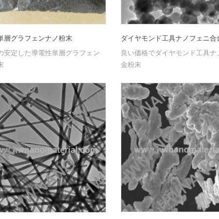
単層グラフェンナノ粉末
ダイヤモンド工具ナノフェニ合
の安定した導電性単層グラフェン
良い価格でダイヤモンド工具ナノf
末
金粉末