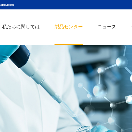
ano.com
私たちに関しては
製品センター
ニュース
ニッケルコバルト（Ni-Co）合金ナノ粉末
ニッケルクロム（ni-cr）合金ナノ粉末
アトアンチモンスズ酸化物ナノ粉末
バリウム3チタン酸バリウムナノ粉末
スズビスマス（Sn-Bi）合金ナノ粉末
イットインジウムスズ酸化物ナノ粉末
フェロニッケル（fe-ni）合金ナノ粉末
アゾアルミニウム酸化亜鉛ナノ粉末
鉄クロムコバルト（Fe-Cr-Co）合金ナノ粉末
クロムニッケル鉄（Cr-Ni-Fe）合金ナノ粉末
タングステンカーバイドコバルト（wc-co）合金ナノ粉末
鉄ニッケルコバルト（Fe-Ni-Co）合金ナノ粉末
炭化タングステン（wc）合金ナノ粉末
ニッケルチタン（ni-ti）合金ナノ粉末
アルミン酸窒化アルミニウムナノ粉末
タングステン - 銅（w-cu）合金ナノ粉末
ベータ炭化ケイ素ウィスカー/ナノワイヤ/繊維
多層カーボンナノチューブ（mwcnts）
ジルコニア粉末およびセラミック部品
二重壁カーボンナノチューブ（dwcnts）
ナノ粒子のカスタマイズサービス
単層カーボンナノチューブ（swcnt）
カーボンナノ材料
発送情報
銀ナノ粉末（ag）
コバルトナノ粒子
コロイダルプラチナ（pt）
銀ナノ粒子/ナノ粉末
金属酸化物ナノ粒
よくある質問
銀ナノワイヤー導電性インク
ミクロンの銅粉末
ナノ銀抗菌分散液
元素/金属/合金ナ
利用規約
ナノコロイド
銅ナノ粒子
金コロイド（au）
ナノ分散
装置
ナノマテリアルのカスタマイズ
ビスマスビスマスナノ粒子
ノロッドなど
技術とサービス
元素/金属ナノ粒子
ナノワイヤー、
アルミニウムナノ粒子