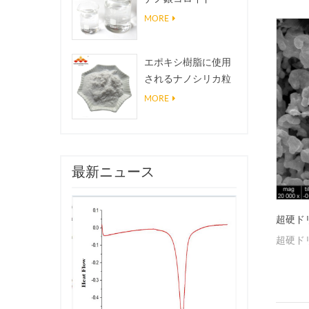
フレー
MORE
エポキシ樹脂に使用
されるナノシリカ粒
子、超疎水性コーテ
MORE
ィングナノシリカ粉
末
最新ニュース
超硬ド
超硬ド