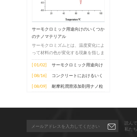
サーモクロミック用途向けのいくつか
のナノマテリアル
サーモクロミズムとは、温度変化によ
って材料の色が変化する現象を指しま
す。この変化は通常、材料の電子構造
[ 01/02]
サーモクロミック用途向け
または分子構造の変化によって引き起
のいくつかのナノマテリア
こされます。その適用原理には主に次
[ 08/16]
コンクリートにおけるいく
ル
の側面が含まれます。 1. サーモクロ
つかのナノ材料の拡張応用
[ 08/09]
耐摩耗潤滑添加剤用ナノ粒
ミック材料の分子は、加熱されると構
子
造的または電子的エネルギーレベルの
変化を受け、その結果、特定の波長の
光の吸収または反射が変化します。こ
の変化は、分子間の相互作用を変更し
読ん
たり、配向や立体構造を変更したりす
私た
ることなどによって実現できます。 2.