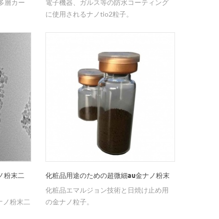
多層カー
電子機器、ガルス等の防水コーティング
に使用されるナノtio2粒子。
ノ粉末二
化粧品用途のための超微細au金ナノ粉末
化粧品エマルジョン技術と日焼け止め用
ナノ粉末二
の金ナノ粒子。