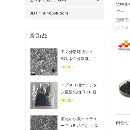
透明電
ヤー
3D Printing Solutions
透明電
できる
新製品
モノ分散球状ナノ
SiO₂水性分散液／コ
ロイド
MORE
マグネリ相ナノチタ
ン亜酸化物 Ti₄O₇ 粉
末
MORE
窒化ホウ素ナノチュ
耐食性
ーブ（BNNTs）：高