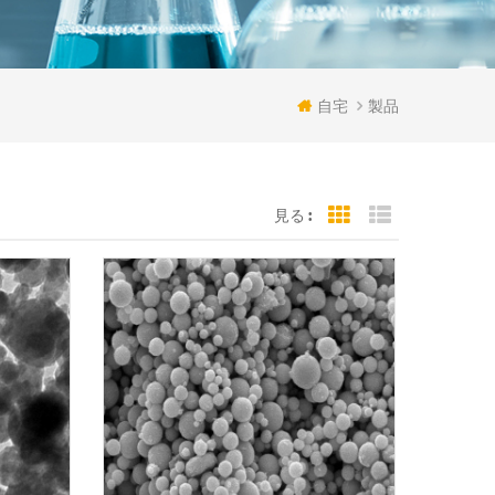
自宅
製品
見る :
Grid View
List View