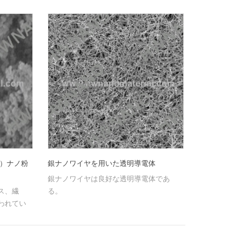
g）ナノ粉
銀ナノワイヤを用いた透明導電体
銀ナノワイヤは良好な透明導電体であ
ス、繊
る。
われてい