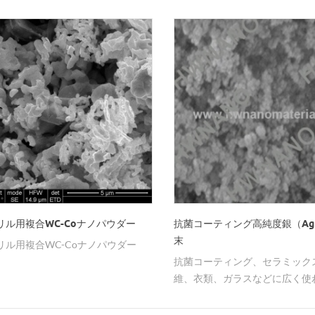
ク状銀粉末。
リル用複合WC-Coナノパウダー
抗菌コーティング高純度銀（A
末
リル用複合WC-Coナノパウダー
抗菌コーティング、セラミック
維、衣類、ガラスなどに広く使
る超微粒子銀ナノ粒子。