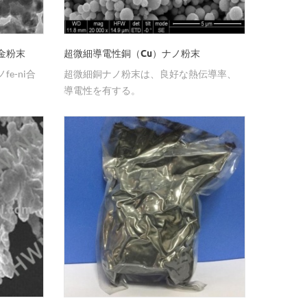
金粉末
超微細導電性銅（Cu）ナノ粉末
e-ni合
超微細銅ナノ粉末は、良好な熱伝導率、
導電性を有する。