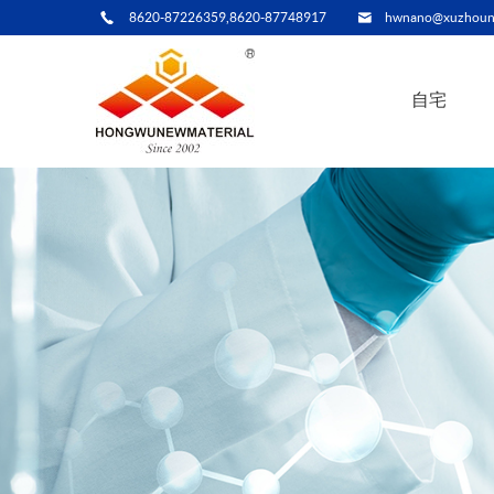
8620-87226359,8620-87748917
hwnano@xuzhoun
自宅