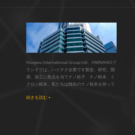
サーモクロミック材料の色の変化は、
化学反応の変化...
Hongwu International Group Ltd、HWNANOブ
ランドでは、ハイテク企業です製造、研究、開
発、加工に焦点を当てナノ粒子、ナノ粉末、ミ
クロン粉末。私たちは独自のナノ粉末を持って
います生産拠点とr& dセンターはzhou州、江蘇
続きを読む +
省にあり、主に 銀ナノ粒子 、 銅ナノ粒子 、 炭
化ケイ素ウィスカー/粉末 、 カーボンナノチュ
ーブ 、 グラフェン 、 酸化アルミニウムナノ粒
子 、 窒化ケイ素パウダー 、 銀ナノワイヤ 少量
の他のナノ材料研究者および業界団体向けの大
量注文 我々はよく知られた研究に密接に協力し