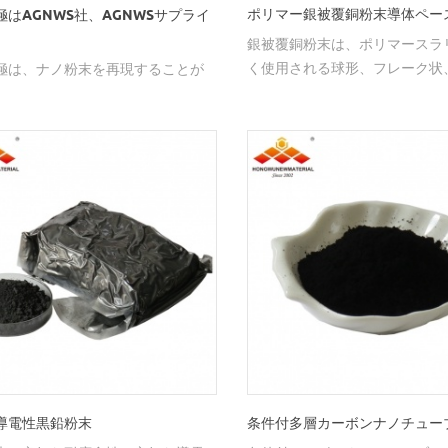
ポリマー銀被覆銅粉末導体ペー
極はAGNWS社、AGNWSサプライ
銀被覆銅粉末は、ポリマースラ
く使用される球形、フレーク状
極は、ナノ粉末を再現することが
状、銀比3％〜30％を有する。
導電性黒鉛粉末
条件付多層カーボンナノチュー