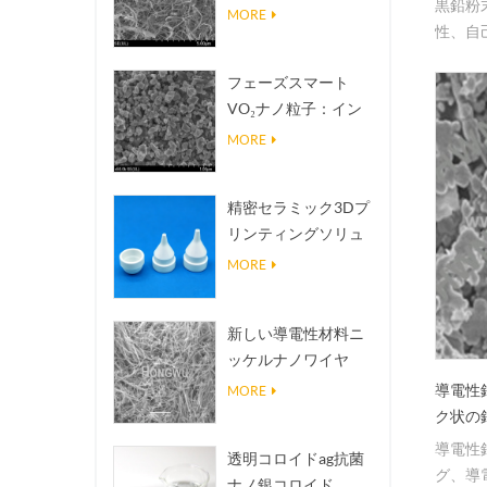
黒鉛粉
熱伝導放熱フィラー
MORE
性、自
フェーズスマート
VO₂ナノ粒子：イン
テリジェントな熱応
MORE
答、オーダーメイド
設計
精密セラミック3Dプ
リンティングソリュ
ーションは不可能な
MORE
構造を現実にする
新しい導電性材料ニ
ッケルナノワイヤ
NINWS
導電性
MORE
ク状の
導電性
透明コロイドag抗菌
グ、導
ナノ銀コロイド