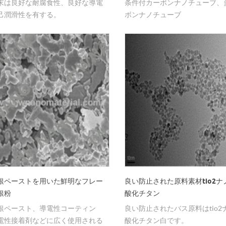
末は良好な耐腐食性、良好な導電
条件付カーボンナノチューブ、
己潤滑性を有する。
ボンナノチューブ
銀ペーストを用いた鮮明なフレー
良い防止された原料素材tio2ナ
銀粉
酸化チタン
銀ペースト、導電性コーティン
良い防止されたバス原料はtio2
電性接着剤などに広く使用される
酸化チタン白です。