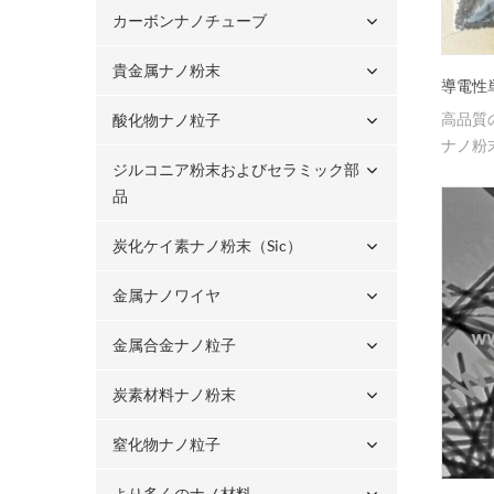
カーボンナノチューブ
貴金属ナノ粉末
導電性
高品質
酸化物ナノ粒子
ナノ粉
ジルコニア粉末およびセラミック部
品
炭化ケイ素ナノ粉末（sic）
金属ナノワイヤ
金属合金ナノ粒子
炭素材料ナノ粉末
窒化物ナノ粒子
より多くのナノ材料