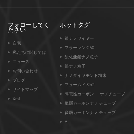
フォローしてく
ホットタグ
ださい
銀ナノワイヤー
自宅
フラーレン C60
私たちに関しては
酸化亜鉛ナノ粒子
ニュース
銀ナノ粒子
お問い合わせ
ナノダイヤモンド粉末
ブログ
フュームド Sio2
サイトマップ
導電性カーボン ・ ナノチューブ
Xml
単層カーボンナノ チューブ
多層カーボンナノ チューブ
A