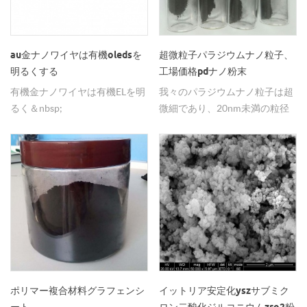
au金ナノワイヤは有機oledsを
超微粒子パラジウムナノ粒子、
明るくする
工場価格pdナノ粉末
有機金ナノワイヤは有機ELを明
我々のパラジウムナノ粒子は超
るく＆nbsp;
微細であり、20nm未満の粒径
を高純度で行うことができる。
ポリマー複合材料グラフェンシ
イットリア安定化yszサブミク