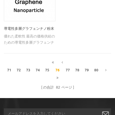
導電性多層グラフェンナノ粉末
優れた柔軟性 最高の価格供給の
ための導電性多層グラフェンナ
ノパウダー
71
72
73
74
75
76
77
78
79
80
の合計
82
ページ