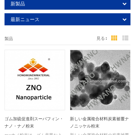
新製品
最新ニュース
見る :
製品
Grid Vi
Li
ゴム加硫促進剤スーパフィン・
新しい金属複合材料炭素被覆ナ
ナノ・ナノ粉末
ノニッケル粉末
znoナノ粉末は、ゴム産業およ
新しい金属複合材料の炭素被覆