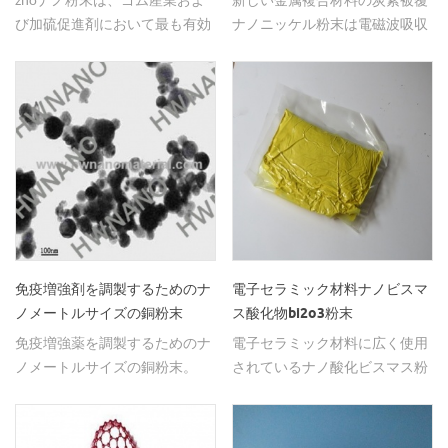
び加硫促進剤において最も有効
ナノニッケル粉末は電磁波吸収
な無機活性剤である。
材料です。
免疫増強剤を調製するためのナ
電子セラミック材料ナノビスマ
ノメートルサイズの銅粉末
ス酸化物bi2o3粉末
免疫増強薬を調製するためのナ
電子セラミック材料に広く使用
ノメートルサイズの銅粉末。
されているナノ酸化ビスマス粉
末。