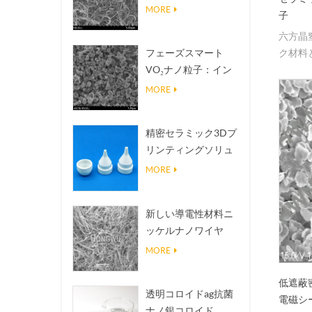
熱伝導放熱フィラー
MORE
子
六方晶
ク材料
フェーズスマート
VO₂ナノ粒子：イン
テリジェントな熱応
MORE
答、オーダーメイド
設計
精密セラミック3Dプ
リンティングソリュ
ーションは不可能な
MORE
構造を現実にする
新しい導電性材料ニ
ッケルナノワイヤ
NINWS
MORE
低遮蔽
透明コロイドag抗菌
電磁シ
ナノ銀コロイド