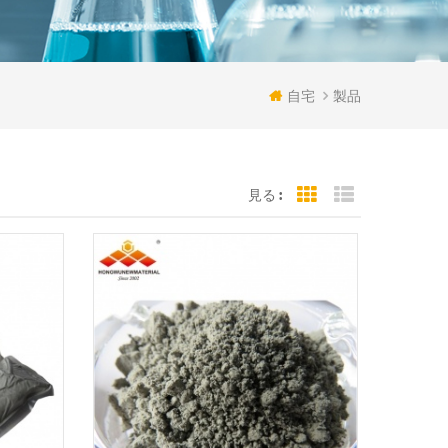
自宅
製品
見る :
Grid View
List View