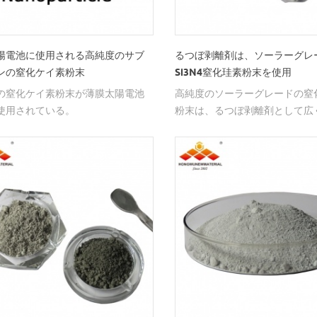
陽電池に使用される高純度のサブ
るつぼ剥離剤は、ソーラーグレ
ンの窒化ケイ素粉末
Si3N4窒化珪素粉末を使用
の窒化ケイ素粉末が薄膜太陽電池
高純度のソーラーグレードの窒
使用されている。
粉末は、るつぼ剥離剤として広
れている。