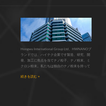
サーモクロミック材料の色の変化は、
化学反応の変化...
Hongwu International Group Ltd、HWNANOブ
ランドでは、ハイテク企業です製造、研究、開
発、加工に焦点を当てナノ粒子、ナノ粉末、ミ
クロン粉末。私たちは独自のナノ粉末を持って
います生産拠点とr& dセンターはzhou州、江蘇
続きを読む +
省にあり、主に 銀ナノ粒子 、 銅ナノ粒子 、 炭
化ケイ素ウィスカー/粉末 、 カーボンナノチュ
ーブ 、 グラフェン 、 酸化アルミニウムナノ粒
子 、 窒化ケイ素パウダー 、 銀ナノワイヤ 少量
の他のナノ材料研究者および業界団体向けの大
量注文 我々はよく知られた研究に密接に協力し