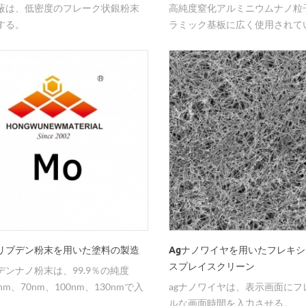
蔽は、低密度のフレーク状銀粉末
高純度窒化アルミニウムナノ粒
する。
ラミック基板に広く使用されて
リブデン粉末を用いた塗料の製造
Agナノワイヤを用いたフレキ
スプレイスクリーン
デンナノ粉末は、99.9％の純度
nm、70nm、100nm、130nmで入
agナノワイヤは、表示画面にフ
である。
ルな画面時間を入力させる。