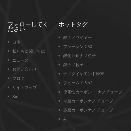
フォローしてく
ホットタグ
ださい
銀ナノワイヤー
自宅
フラーレン C60
私たちに関しては
酸化亜鉛ナノ粒子
ニュース
銀ナノ粒子
お問い合わせ
ナノダイヤモンド粉末
ブログ
フュームド Sio2
サイトマップ
導電性カーボン ・ ナノチューブ
Xml
単層カーボンナノ チューブ
多層カーボンナノ チューブ
A