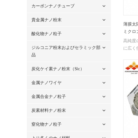
カーボンナノチューブ
貴金属ナノ粉末
薄膜太
ミクロ
酸化物ナノ粒子
高純度
ジルコニア粉末およびセラミック部
に広く
品
炭化ケイ素ナノ粉末（sic）
金属ナノワイヤ
金属合金ナノ粒子
炭素材料ナノ粉末
窒化物ナノ粒子
より多くのナノ材料