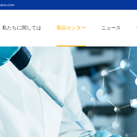
ano.com
私たちに関しては
製品センター
ニュース
ニッケルコバルト（Ni-Co）合金ナノ粉末
ニッケルクロム（ni-cr）合金ナノ粉末
アトアンチモンスズ酸化物ナノ粉末
バリウム3チタン酸バリウムナノ粉末
スズビスマス（Sn-Bi）合金ナノ粉末
イットインジウムスズ酸化物ナノ粉末
フェロニッケル（fe-ni）合金ナノ粉末
アゾアルミニウム酸化亜鉛ナノ粉末
鉄クロムコバルト（Fe-Cr-Co）合金ナノ粉末
クロムニッケル鉄（Cr-Ni-Fe）合金ナノ粉末
タングステンカーバイドコバルト（wc-co）合金ナノ粉末
鉄ニッケルコバルト（Fe-Ni-Co）合金ナノ粉末
炭化タングステン（wc）合金ナノ粉末
ニッケルチタン（ni-ti）合金ナノ粉末
アルミン酸窒化アルミニウムナノ粉末
タングステン - 銅（w-cu）合金ナノ粉末
ベータ炭化ケイ素ウィスカー/ナノワイヤ/繊維
多層カーボンナノチューブ（mwcnts）
ジルコニア粉末およびセラミック部品
二重壁カーボンナノチューブ（dwcnts）
ナノ粒子のカスタマイズサービス
単層カーボンナノチューブ（swcnt）
カーボンナノ材料
発送情報
銀ナノ粉末（ag）
コバルトナノ粒子
コロイダルプラチナ（pt）
銀ナノ粒子/ナノ粉末
金属酸化物ナノ粒
よくある質問
銀ナノワイヤー導電性インク
ミクロンの銅粉末
ナノ銀抗菌分散液
元素/金属/合金ナ
利用規約
ナノコロイド
銅ナノ粒子
金コロイド（au）
ナノ分散
装置
ナノマテリアルのカスタマイズ
ビスマスビスマスナノ粒子
ノロッドなど
技術とサービス
元素/金属ナノ粒子
ナノワイヤー、
アルミニウムナノ粒子