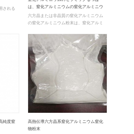
は、窒化アルミニウムの窒化アルミニウ
用される
ムの粉末を使用した。
六方晶または非晶質の窒化アルミニウム
の窒化アルミニウム粉末は、窒化アルミ
ニウムのセラミックるつぼとして広く使
用されている。
高純度窒
高熱伝導六方晶系窒化アルミニウム窒化
物粉末