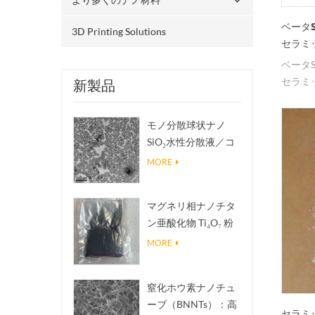
ベータ
3D Printing Solutions
セラミ
ベータ
セラミ
新製品
モノ分散球状ナノ
SiO₂水性分散液／コ
ロイド
MORE
マグネリ相ナノチタ
ン亜酸化物 Ti₄O₇ 粉
末
MORE
窒化ホウ素ナノチュ
ーブ（BNNTs）：高
セラミ