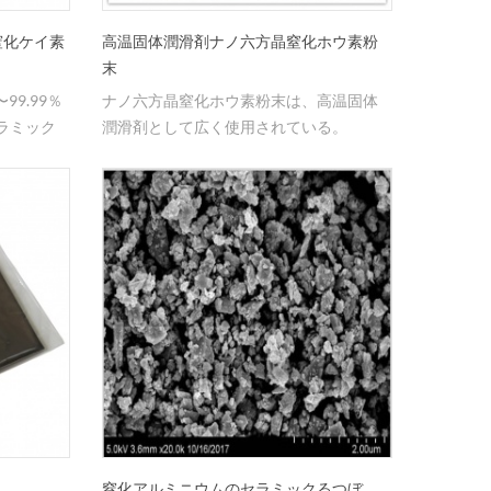
窒化ケイ素
高温固体潤滑剤ナノ六方晶窒化ホウ素粉
末
99.99％
ナノ六方晶窒化ホウ素粉末は、高温固体
ラミック
潤滑剤として広く使用されている。
窒化アルミニウムのセラミックるつぼ