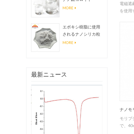
電磁遮
MORE
を使用
エポキシ樹脂に使用
されるナノシリカ粒
子、超疎水性コーテ
MORE
ィングナノシリカ粉
末
最新ニュース
ナノモ
モリブ
で、40
手可能