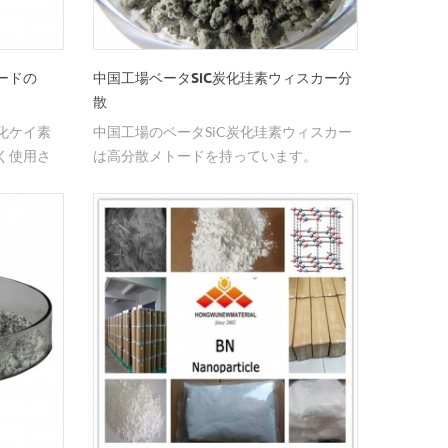
ードの
中国工場ベータSiC炭化珪素ウィスカー分
散
化ケイ素
中国工場のベータSiC炭化珪素ウィスカー
く使用さ
は高分散メトードを持っています。