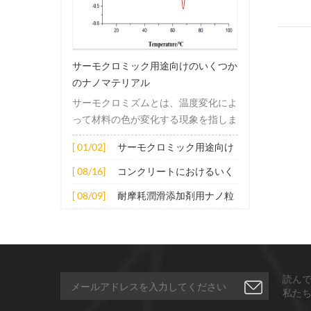
サーモクロミック用途向けのいくつか
のナノマテリアル
サーモクロミズムとは、温度変化によ
って材料の色が変化する現象を指しま
す。この変化は通常、材料の電子構造
[ 01/02]
サーモクロミック用途向け
または分子構造の変化によって引き起
のいくつかのナノマテリア
こされます。その適用原理には主に次
[ 08/16]
コンクリートにおけるいく
ル
の側面が含まれます。 1. サーモクロ
つかのナノ材料の拡張応用
[ 08/09]
耐摩耗潤滑添加剤用ナノ粒
ミック材料の分子は、加熱されると構
子
造的または電子的エネルギーレベルの
変化を受け、その結果、特定の波長の
光の吸収または反射が変化します。こ
の変化は、分子間の相互作用を変更し
読ん
たり、配向や立体構造を変更したりす
私た
ることなどによって実現できます。 2.