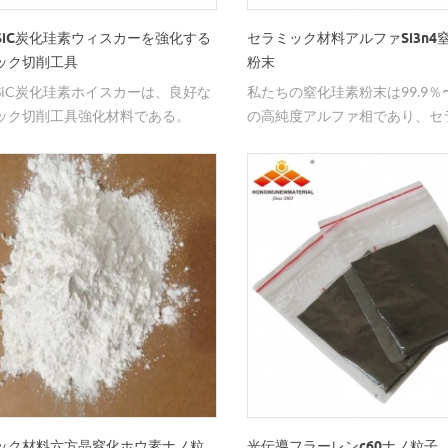
SiC炭化珪素ウィスカーを強化する
セラミック材料アルファSi3n4
ック切削工具
粉末
SiC炭化珪素ホイスカーは、良好な
私たちの窒化珪素粉末は99.9％〜
ック切削工具強化材料である。
の高純度アルファ相であり、セ
材料で広く使用されています。
ック材料六方晶窒化ホウ素ナノ粒
光伝導フラーレンc60ナノ粒子