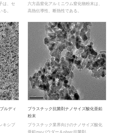
子は、セ
六方晶窒化アルミニウム窒化物粉末は、
いる。
高熱伝導性、断熱性である。
シブルディ
プラスチック抗菌剤ナノサイズ酸化亜鉛
粉末
レキシブ
プラスチック業界向けのナノサイズ酸化
亜鉛znoパウダー＆nbsp;抗菌剤。