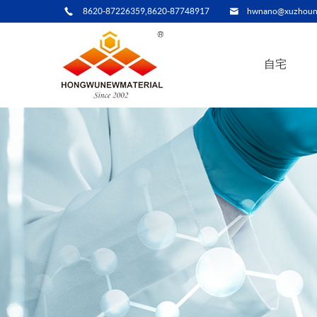
8620-87226359,8620-87748917
hwnano@xuzhoun
自宅