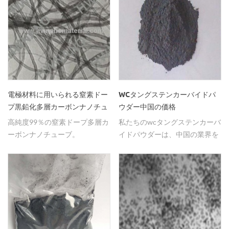
電極材料に用いられる窒素ドー
WCタングステンカーバイドパ
プ黒鉛化多層カーボンナノチュ
ウダー中国の価格
ーブ
高純度99％の窒素ドープ多層カ
私たちのwcタングステンカーバ
ーボンナノチューブ。
イドパウダーは、中国の業界を
リードする価格です。