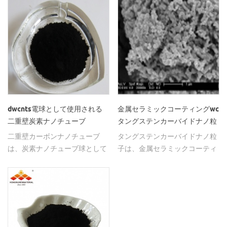
dwcnts電球として使用される
金属セラミックコーティングwc
二重壁炭素ナノチューブ
タングステンカーバイドナノ粒
子
二重壁カーボンナノチューブ
タングステンカーバイドナノ粒
は、炭素ナノチューブ球として
子は、金属セラミックコーティ
使用される短い管1-2umおよび
ングをスプレーします。
長い管5-20umを有する。