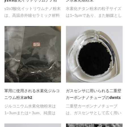
y2o3酸化イットリウムナノ粉
ン水素化物粉末
末
y2o3酸化イットリウムナノ粉末
水素化チタン粉末の粒子サイズ
は、高温赤外線セラミック材料
は1~3μmであり、また触媒とし
として広く使用されている
て広く使用される>3μmを超え
ることができ、純度は
99.3~99.5％である。
軍用に使用される水素化ジルコ
ガスセンサに用いられる二重壁
ニウム粉末zrh2
カーボンナノチューブのdwnts
ジルコニウム水素化物粉末は
二重壁カーボンナノチューブ
1~3umまたは> 3um、純度は
は、ガスセンサとして広く用い
99.3~99.5％であり、軍事で広
られている。
く使用される。