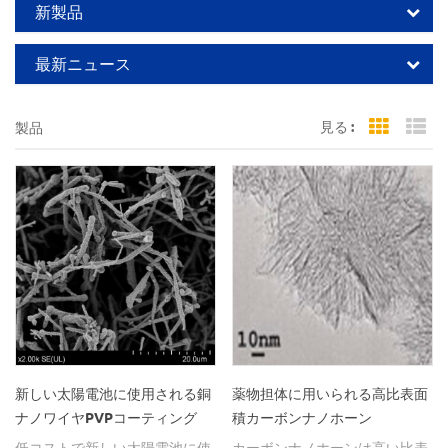
新製品
最新ニュース
見る :
製品
Grid Vi
Li
新しい太陽電池に使用される銅
薬物担体に用いられる高比表面
ナノワイヤPVPコーティング
積カーボンナノホーン
低コストで新しい太陽電池に使
カーボンナノホーンは高い比表