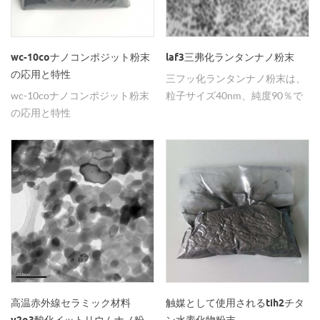
wc-10coナノコンポジット粉末
laf3三弗化ランタンナノ粉末
の応用と特性
三フッ化ランタンナノ粉末は、
wc-10coナノコンポジット粉末
粒子サイズ40nm、純度90％で
の応用と特性
ある。
高温赤外線セラミック材料
触媒として使用されるtih2チタ