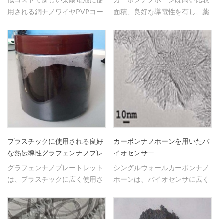
用される銅ナノワイヤPVPコー
面積、良好な導電性を有し、薬
ティング。
物担体に広く使用されている。
プラスチックに使用される良好
カーボンナノホーンを用いたバ
な熱伝導性グラフェンナノプレ
イオセンサー
ートレット
グラフェンナノプレートレット
シングルウォールカーボンナノ
は、プラスチックに広く使用さ
ホーンは、バイオセンサに広く
れている良好な熱伝導性を有す
用いられている。
る。