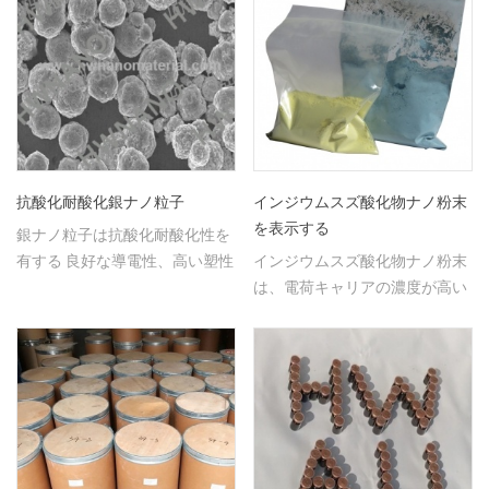
抗酸化耐酸化銀ナノ粒子
インジウムスズ酸化物ナノ粉末
を表示する
銀ナノ粒子は抗酸化耐酸化性を
有する 良好な導電性、高い塑性
インジウムスズ酸化物ナノ粉末
特性を有する。
は、電荷キャリアの濃度が高い
ため、導電性が向上し、透明性
が低下する可能性があります。