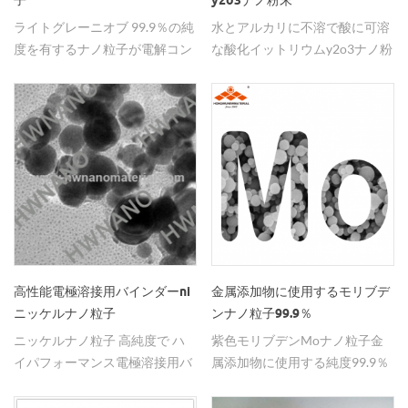
子
y2o3ナノ粉末
ライトグレーニオブ 99.9％の純
水とアルカリに不溶で酸に可溶
度を有するナノ粒子が電解コン
な酸化イットリウムy2o3ナノ粉
デンサに使用され、電気 家電製
末。
品および産業機器。
高性能電極溶接用バインダーni
金属添加物に使用するモリブデ
ニッケルナノ粒子
ンナノ粒子99.9％
ニッケルナノ粒子 高純度で ハ
紫色モリブデンMoナノ粒子金
イパフォーマンス電極溶接用バ
属添加物に使用する純度99.9％
インダーと有効触媒とを含む。
そして 耐食性の向上を図る。