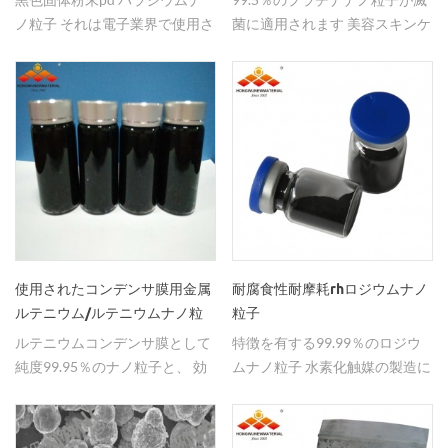
ノ粒子 それは電子業界で使用さ
菌に適用されます 美容スキンケ
れている高効率触媒.hwナノ供
ア。
給高品質の粉末pd。
使用されたコンデンサ膜用金属
耐腐食性耐摩耗rhロジウムナノ
ルテニウム/ルテニウムナノ粒
粒子
子
ルテニウムコンデンサ膜として
特徴を有する99.99％のロジウ
純度99.95％のナノ粒子と、 効
ムナノ粒子 水素化触媒の製造に
率的な触媒である。
使用される耐腐食性耐摩耗性