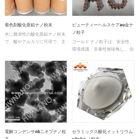
着色剤酸化亜鉛ナノ粉末
ビューティーヘルスケアau金ナ
ノ粒子
水に難溶性の酸化亜鉛ナノ粉末
で、酸やアルカリに可溶で、主
ゴールド ナノ粒子は、安全性、
に着色剤に使用されます。
環境保護、非毒性無味無し、 信
頼性の高い性能、安定して広が
りやすい 着色、生物触媒。
電解コンデンサnbニオブナノ粒
セラミックス酸化イットリウム