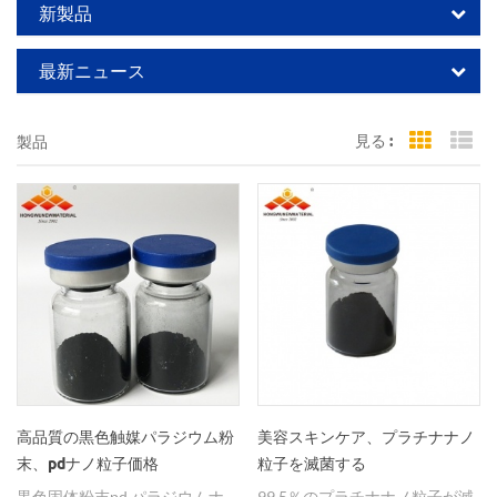
新製品
最新ニュース
見る :
製品
Grid Vi
Li
高品質の黒色触媒パラジウム粉
美容スキンケア、プラチナナノ
末、pdナノ粒子価格
粒子を滅菌する
黒色固体粉末pd パラジウムナ
99.5％のプラチナナノ粒子が滅