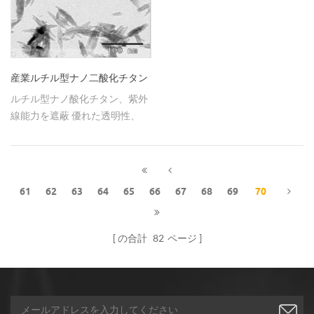
産業ルチル型ナノ二酸化チタン
ルチル型ナノ酸化チタン、紫外
線能力を遮蔽 優れた透明性、
他の原料との相溶性に優れてい
ます。
61
62
63
64
65
66
67
68
69
70
の合計
82
ページ