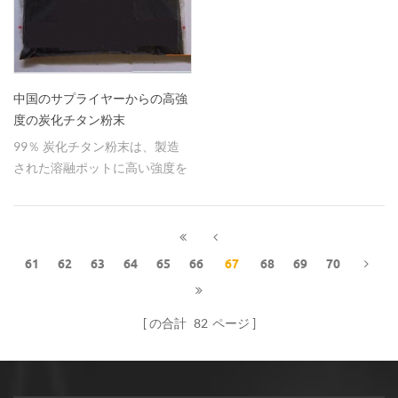
中国のサプライヤーからの高強
度の炭化チタン粉末
99％ 炭化チタン粉末は、製造
された溶融ポットに高い強度を
与える メタルトングの
61
62
63
64
65
66
67
68
69
70
の合計
82
ページ