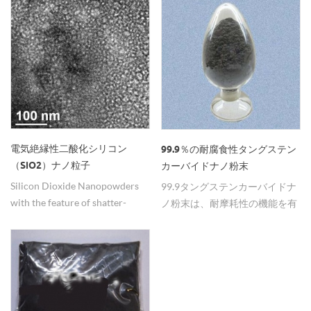
結晶を有する。
電気絶縁性二酸化シリコン
99.9％の耐腐食性タングステン
（SiO2）ナノ粒子
カーバイドナノ粉末
Silicon Dioxide Nanopowders
99.9タングステンカーバイドナ
with the feature of shatter-
ノ粉末は、耐摩耗性の機能を有
proof and high hardness which
し、これはウェアラブル 半導体
use for the electrical insulation.
膜。