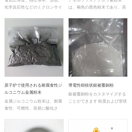
化学反応性などのミクロンサイ
は、褐色の黒色粉末であり、高
ズの霧化銅粉末は、様々な用途
純度であり、金属精錬に広く使
をもたらす。
用されている。
原子炉で使用される耐腐食性ジ
導電性樹枝状銀被覆銅粉
ルコニウム金属粉末
銀被覆銅粉をカスタマイズする
金属ジルコニウム粉末は、耐腐
ことができます 粒度および形状
食性、可燃性、容易に酸化さ
を変化させることによって必要
れ、原子炉で広く使用されてい
とされる銀含有量に調整する。
る。