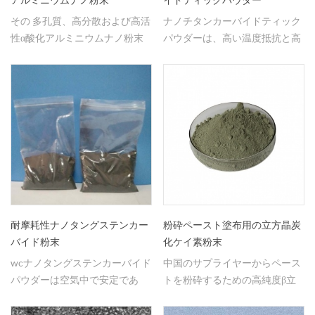
アルミニウムナノ粉末
イドティックパウダー
その 多孔質、高分散および高活
ナノチタンカーバイドティック
性α酸化アルミニウムナノ粉末
パウダーは、高い温度抵抗と高
ナノセラミック材料に適用され
い強度、良好な熱伝導率、抗酸
る。
化 良い靭性。
耐摩耗性ナノタングステンカー
粉砕ペースト塗布用の立方晶炭
バイド粉末
化ケイ素粉末
wcナノタングステンカーバイド
中国のサプライヤーからペース
パウダーは空気中で安定であ
トを粉砕するための高純度β立
り、優れた酸化防止性と能動的
方晶炭化ケイ素粉末。
な焼結能力を有し、高性能ナノ