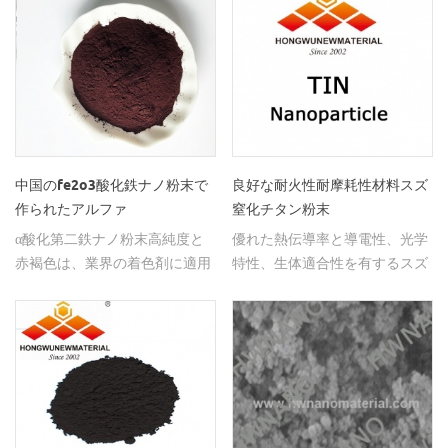
中国のfe2o3酸化鉄ナノ粉末で
良好な耐火性耐摩耗性材料スズ
作られたアルファ
窒化チタン粉末
α酸化第二鉄ナノ粉末高純度と
優れた熱伝導率と導電性、光学
赤褐色は、業界の着色剤に適用
特性、生体適合性を有するスズ
され、 触媒およびインクなど
窒化チタン粉末。