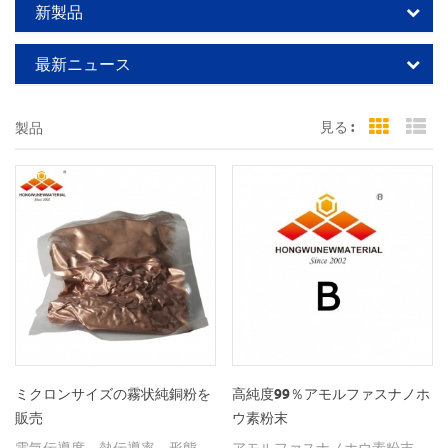
新製品
最新ニュース
見る :
製品
Grid Vi
Li
ミクロンサイズの霧状純銅粉を
高純度99％アモルファスナノホ
販売
ウ素粉末
電気伝導度、熱伝導率、形態、
アモルファスナノホウ素粉末