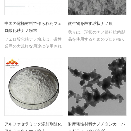
中国の電極材料で作られたフェ
微生物を殺す球状ナノ銀
ロ酸化鉄ナノ粉末
我々は、球状のナノ銀粉抗菌製
フェロ酸化鉄ナノ粉末は、磁性
品を使用するためのプロの売り
業界の大規模な用途に使用され
手です。
る、例えば 記録テープ 通信装
置。
アルファセラミック添加剤酸化
耐摩耗性材料ナノチタンカーバ