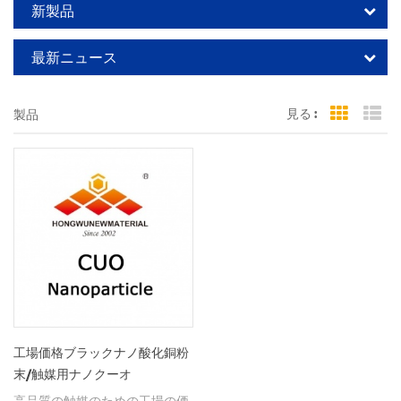
新製品
最新ニュース
見る :
製品
Grid Vi
Li
工場価格ブラックナノ酸化銅粉
末/触媒用ナノクーオ
高品質の触媒のための工場の価