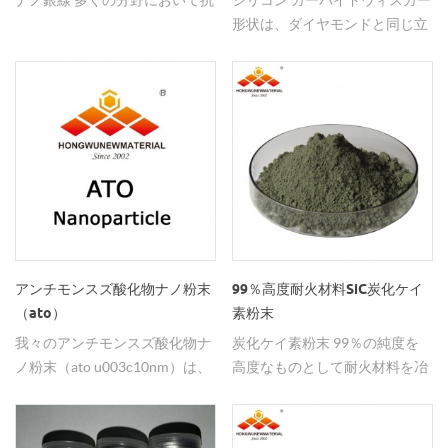
形状は、ダイヤモンドと同じ立
菌剤として使用されている汚染
方晶系であり、 セラミックス製
はない。
品に対する耐摩耗性の特性。
アンチモンスズ酸化物ナノ粉末
99％高度耐火材料SiC炭化ケイ
（ato）
素粉末
我々のアンチモンスズ酸化物ナ
炭化ケイ素粉末 99％の純度を
ノ粉末（ato u003c10nm）は、
高度なものとして耐火材料を冶
高度に分散した透明な帯電防止
金業界に適用する。
コーティングをベースにしてい
ます。