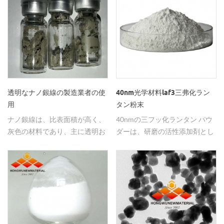
透明なナノ銀線の製造業者の使
40nm光学材料laf3三弗化ラン
用
タン粉末
ナノ銀線は、比表面積が高く、
40nmの三フッ化ランタン パウ
灰色の材料であり、主に透明お
ダーは、研磨の活性添加剤とし
よび他の用途に使用される。
て使用する白色粉末である 材
料。