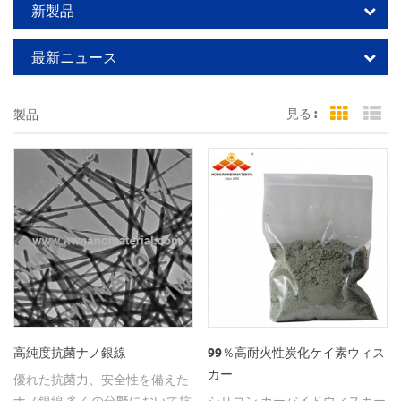
新製品
最新ニュース
見る :
製品
Grid Vi
Li
99％高耐火性炭化ケイ素ウィス
高純度抗菌ナノ銀線
カー
優れた抗菌力、安全性を備えた
シリコン カーバイドウィスカー
ナノ銀線 多くの分野において抗