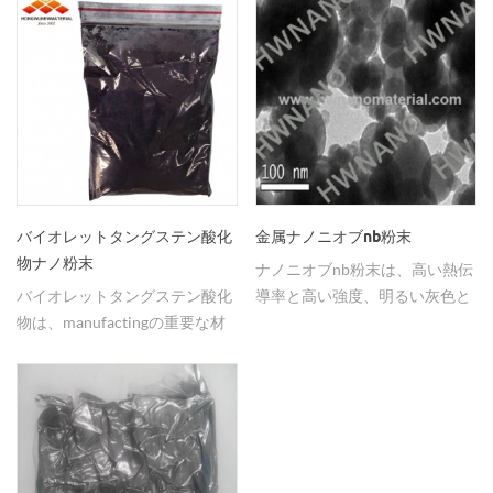
バイオレットタングステン酸化
金属ナノニオブnb粉末
物ナノ粉末
ナノニオブnb粉末は、高い熱伝
バイオレットタングステン酸化
導率と高い強度、明るい灰色と
物は、manufactingの重要な材
高純度を持っています。
料です超微粒タングステン粉末
そしてタングステンカーバイド
ナノ粉末.