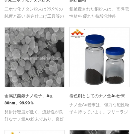
tib2二ホウ化チタン粉末
銅粉価格
二ホウ化チタン粉末は99.9％の
銀被覆された銅粉末は、 高導電
純度と高い 製造仕上げ工具等の
性材料 優れた抗酸化性能
製造に使用される硬度
金属抗菌銀ナノ粒子、Ag、
着色剤としてのナノ金Au粉末
80nm、99.99％
ナノ金Au粉末は、強力な磁性粒
見掛け密度が低く、流動性が良
子を持っています。フリーラジ
好なナノ銀Ag粉末であり、良好
カル、粉末を除去する erful抗
な耐酸化性を有する。
酸化、アンチエイジング。