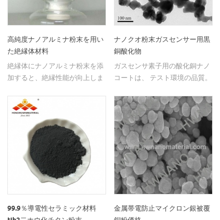
高純度ナノアルミナ粉末を用い
ナノクオ粉末ガスセンサー用黒
た絶縁体材料
銅酸化物
絶縁体にナノアルミナ粉末を添
ガスセンサ素子用の酸化銅ナノ
加すると、絶縁性能が向上しま
コートは、 テスト環境の品質。
す。
99.9％導電性セラミック材料
金属帯電防止マイクロン銀被覆