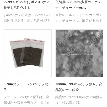
99.99％ガマ相はγ-al 2 O 3ナノ
低純度85％-90％多層カーボン
粒子を活性化する
ナノチューブmwcnt
γ-al2o3ナノ粉末は、99.99％の
当社のマルチウォールカーボン
高純度であり、高い活性性能を
ナノチューブは、顧客が要求す
有し、触媒として広く使用され
る高純度> 99％および低純度
ている。
85-90％を達成することができ
ます。
0.7nmのフラーレンc60ナノ粒
200nm、99.9％のナノ銅粉、高
子
品質のナノ銅粉
フラーレンc60ナノ粒子は、金
純度99.9％の200nmナノ銅粉末
属材料や医療分野など、多くの
は、焼結添加剤。