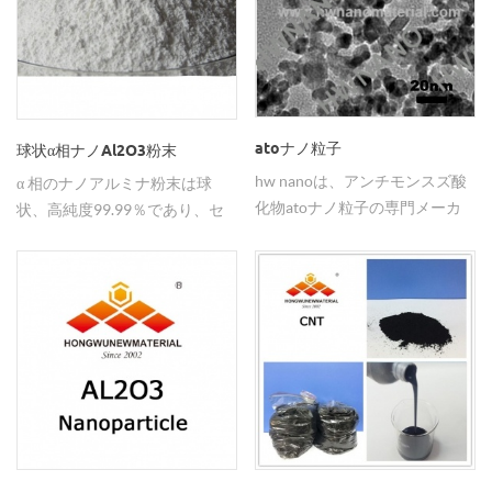
atoナノ粒子
球状α相ナノAl2O3粉末
hw nanoは、アンチモンスズ酸
α 相のナノアルミナ粉末は球
化物atoナノ粒子の専門メーカ
状、高純度99.99％であり、セ
ーおよびサプライヤーです。
ラミック材料で広く使用されて
いる。