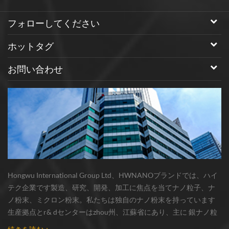
フォローしてください
ホットタグ
お問い合わせ
Hongwu International Group Ltd、HWNANOブランドでは、ハイ
テク企業です製造、研究、開発、加工に焦点を当てナノ粒子、ナ
ノ粉末、ミクロン粉末。私たちは独自のナノ粉末を持っています
生産拠点とr& dセンターはzhou州、江蘇省にあり、主に 銀ナノ粒
子 、 銅ナノ粒子 、 炭化ケイ素ウィスカー/粉末 、 カーボンナノチ