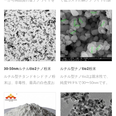
購入することができます。
です。
30-50nmルチルtio2ナノ粉末
ルチル型ナノtio2粉末
ルチル型チタンドキシド ナノ粉
ルチル型ナノtio2は親水性で、
末は、非毒性、最高の白色度お
純度99.9％で30〜50nmです。
よび輝きの特徴を有する サンク
＆nbsp;
リームの製造に適用されます。