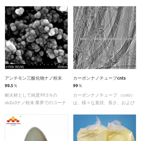
分野に適用される99.9％の純度
を有する
アンチモン三酸化物ナノ粉末
カーボンナノチューブcnts
99.5％
99％
耐火材として純度99.5％の
カーボンナノチューブ （cnts）
sb2o3ナノ粉末 業界でのコーテ
は、様々な直径、長さ、および
ィング。
官能基含有量で来る。