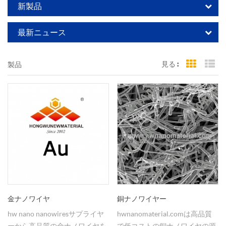
新製品
最新ニュース
見る :
製品
Grid Vi
Li
金ナノワイヤ
銅ナノワイヤー
hw nano nanowiresサプライヤ
hwnanomaterial.comは高品質
ーから高品質の金ナノワイヤを
で低コストの銅ナノワイヤの源