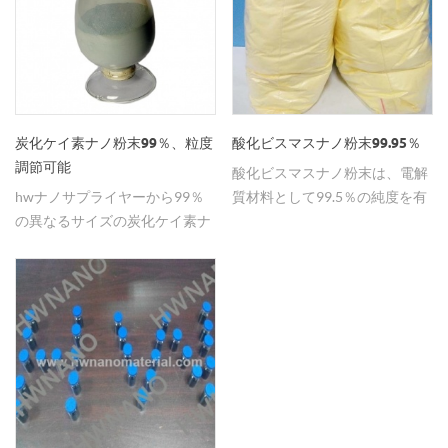
炭化ケイ素ナノ粉末99％、粒度
酸化ビスマスナノ粉末99.95％
調節可能
酸化ビスマスナノ粉末は、電解
hwナノサプライヤーから99％
質材料として99.5％の純度を有
の異なるサイズの炭化ケイ素ナ
する。
ノパウダーを購入することがで
きます。