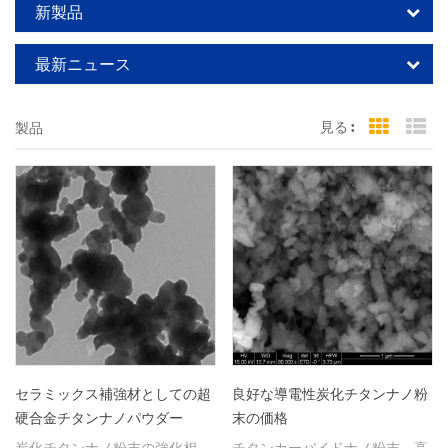
新製品
最新ニュース
見る :
製品
Grid Vi
Li
セラミックス補強材としての超
良好な導電性炭化チタンナノ粉
硬合金チタンナノパウダー
末の価格
炭化チタンナノ粉末の強化相
チタンカーバイドナノ粉末、高