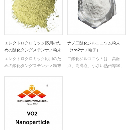
エレクトロクロミック応用のた
ナノ二酸化ジルコニウム粉末
めの酸化タングステンナノ粉末
（zro2ナノ粒子）
wo 3粒子三酸化タングステン
エレクトロクロミック応用のた
二酸化ジルコニウムは、高融
めの酸化タングステンナノ粉末
点、高沸点、小さい熱伝導率、
大きい熱膨張係数、優れた耐摩
耗性および優れた耐食性を有す
る無機非金属材料である。その
ナノ材料は、比表面積が比較的
大きいため、多くの重要な用途
があり、工業生産で広く使用さ
れています。＆nbsp;