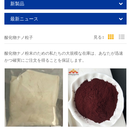
新製品
最新ニュース
見る :
酸化物ナノ粒子
Grid Vi
Li
酸化物ナノ粉末のための私たちの大規模な在庫は、あなたが迅速
かつ確実にご注文を得ることを保証します。