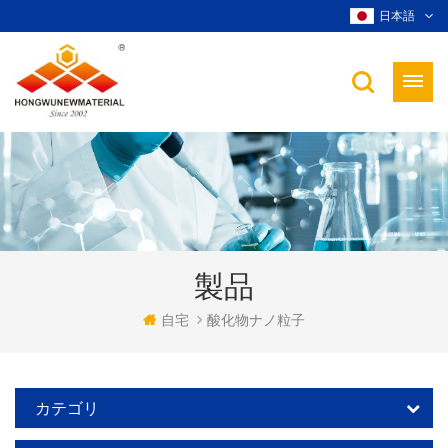
日本語
製品
自宅
酸化物ナノ粒子
カテゴリ