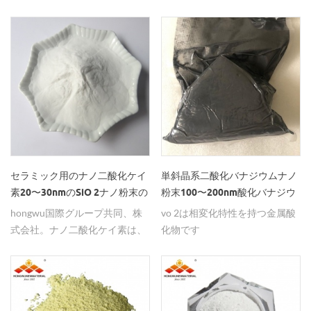
る一種の無機ナノ材料である。
の分野で有望な見通しを示して
それは近赤外領域に強い吸収を
います。＆nbsp;
有する。
セラミック用のナノ二酸化ケイ
単斜晶系二酸化バナジウムナノ
素20〜30nmのSiO 2ナノ粉末の
粉末100〜200nm酸化バナジウ
使用
ム（iv）vo 2粒子
hongwu国際グループ共同、株
vo 2は相変化特性を持つ金属酸
式会社。ナノ二酸化ケイ素は、
化物です
９９．８％の純度で、２０〜３
０ｎｍのセラミック産業などに
おいて使用することができる。