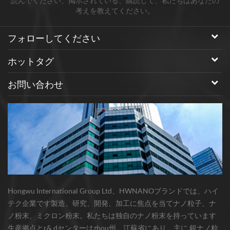
読んでください、掲示されている、購読して、私たちはあなたの
考えを教えてください。
フォローしてください
ホットタグ
お問い合わせ
Hongwu International Group Ltd、HWNANOブランドでは、ハイ
テク企業です製造、研究、開発、加工に焦点を当てナノ粒子、ナ
ノ粉末、ミクロン粉末。私たちは独自のナノ粉末を持っています
生産拠点とr& dセンターはzhou州、江蘇省にあり、主に 銀ナノ粒