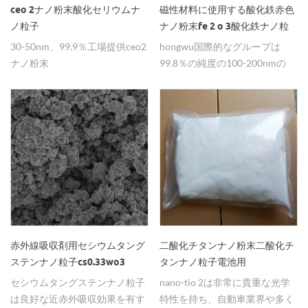
ceo 2ナノ粉末酸化セリウムナ
磁性材料に使用する酸化鉄赤色
ノ粒子
ナノ粉末fe 2 o 3酸化鉄ナノ粒
子
30-50nm、99.9％工場提供ceo2
hongwu国際的なグループは
ナノ粉末
99.8％の純度の100-200nmの
fe2o3 nanopowderを供給しま
す。 fe3o4ナノ粉末も利用可能
です。詳細については今すぐお
問い合わせください。
赤外線吸収剤用セシウムタング
二酸化チタンナノ粉末二酸化チ
ステンナノ粒子cs0.33wo3
タンナノ粒子電池用
セシウムタングステンナノ粒子
nano-tio 2は非常に貴重な光学
は良好な近赤外吸収効果を有す
特性を持ち、自動車業界や多く