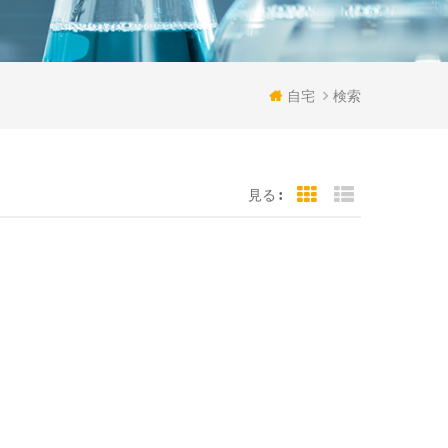
自宅
検索
見る :
Grid View
List View