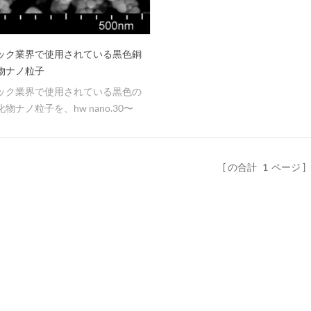
ック業界で使用されている黒色銅
物ナノ粒子
ック業界で使用されている黒色の
物ナノ粒子を、hw nano.30〜
mの99％のバルク価格から見つけるこ
きます。
の合計
1
ページ