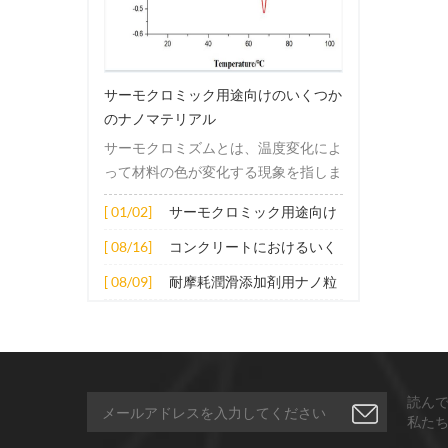
サーモクロミック用途向けのいくつか
のナノマテリアル
サーモクロミズムとは、温度変化によ
って材料の色が変化する現象を指しま
す。この変化は通常、材料の電子構造
[ 01/02]
サーモクロミック用途向け
または分子構造の変化によって引き起
のいくつかのナノマテリア
こされます。その適用原理には主に次
[ 08/16]
コンクリートにおけるいく
ル
の側面が含まれます。 1. サーモクロ
つかのナノ材料の拡張応用
[ 08/09]
耐摩耗潤滑添加剤用ナノ粒
ミック材料の分子は、加熱されると構
子
造的または電子的エネルギーレベルの
変化を受け、その結果、特定の波長の
光の吸収または反射が変化します。こ
の変化は、分子間の相互作用を変更し
読ん
たり、配向や立体構造を変更したりす
私た
ることなどによって実現できます。 2.