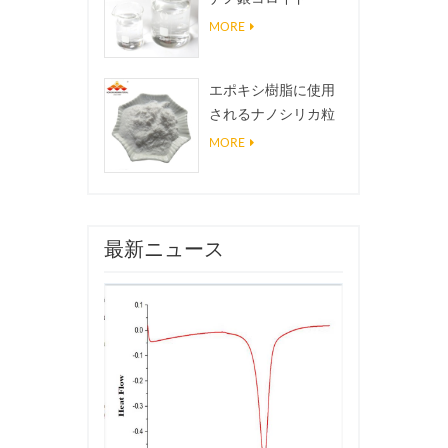
MORE
エポキシ樹脂に使用
されるナノシリカ粒
子、超疎水性コーテ
MORE
ィングナノシリカ粉
末
最新ニュース