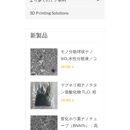
3D Printing Solutions
新製品
モノ分散球状ナノ
SiO₂水性分散液／コ
ロイド
MORE
マグネリ相ナノチタ
ン亜酸化物 Ti₄O₇ 粉
末
MORE
窒化ホウ素ナノチュ
ーブ（BNNTs）：高