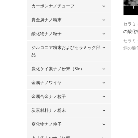
カーボンナノチューブ
貴金属ナノ粉末
セラミ
の酸化
酸化物ナノ粒子
セラミ
ジルコニア粉末およびセラミック部
銅の酸化
品
50n
とがで
炭化ケイ素ナノ粉末（sic）
金属ナノワイヤ
金属合金ナノ粒子
炭素材料ナノ粉末
窒化物ナノ粒子
より多くのナノ材料