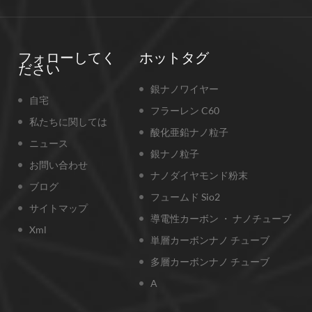
フォローしてく
ホットタグ
ださい
銀ナノワイヤー
自宅
フラーレン C60
私たちに関しては
酸化亜鉛ナノ粒子
ニュース
銀ナノ粒子
お問い合わせ
ナノダイヤモンド粉末
ブログ
フュームド Sio2
サイトマップ
導電性カーボン ・ ナノチューブ
Xml
単層カーボンナノ チューブ
多層カーボンナノ チューブ
A