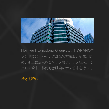
サーモクロミック材料の色の変化は、
化学反応の変化...
Hongwu International Group Ltd、HWNANOブ
ランドでは、ハイテク企業です製造、研究、開
発、加工に焦点を当てナノ粒子、ナノ粉末、ミ
クロン粉末。私たちは独自のナノ粉末を持って
います生産拠点とr& dセンターはzhou州、江蘇
続きを読む +
省にあり、主に 銀ナノ粒子 、 銅ナノ粒子 、 炭
化ケイ素ウィスカー/粉末 、 カーボンナノチュ
ーブ 、 グラフェン 、 酸化アルミニウムナノ粒
子 、 窒化ケイ素パウダー 、 銀ナノワイヤ 少量
の他のナノ材料研究者および業界団体向けの大
量注文 我々はよく知られた研究に密接に協力し