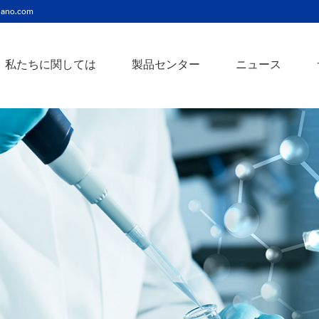
ano.com
私たちに関しては
製品センター
ニュース
ニッケルコバルト（Ni-Co）合金ナノ粉末
ニッケルクロム（ni-cr）合金ナノ粉末
アトアンチモンスズ酸化物ナノ粉末
バリウム3チタン酸バリウムナノ粉末
スズビスマス（Sn-Bi）合金ナノ粉末
イットインジウムスズ酸化物ナノ粉末
フェロニッケル（fe-ni）合金ナノ粉末
アゾアルミニウム酸化亜鉛ナノ粉末
鉄クロムコバルト（Fe-Cr-Co）合金ナノ粉末
クロムニッケル鉄（Cr-Ni-Fe）合金ナノ粉末
タングステンカーバイドコバルト（wc-co）合金ナノ粉末
鉄ニッケルコバルト（Fe-Ni-Co）合金ナノ粉末
炭化タングステン（wc）合金ナノ粉末
ニッケルチタン（ni-ti）合金ナノ粉末
アルミン酸窒化アルミニウムナノ粉末
タングステン - 銅（w-cu）合金ナノ粉末
ベータ炭化ケイ素ウィスカー/ナノワイヤ/繊維
多層カーボンナノチューブ（mwcnts）
ジルコニア粉末およびセラミック部品
二重壁カーボンナノチューブ（dwcnts）
ナノ粒子のカスタマイズサービス
単層カーボンナノチューブ（swcnt）
カーボンナノ材料
発送情報
銀ナノ粉末（ag）
コバルトナノ粒子
コロイダルプラチナ（pt）
銀ナノ粒子/ナノ粉末
金属酸化物ナノ粒
よくある質問
銀ナノワイヤー導電性インク
ミクロンの銅粉末
ナノ銀抗菌分散液
元素/金属/合金ナ
利用規約
ナノコロイド
銅ナノ粒子
金コロイド（au）
ナノ分散
装置
ナノマテリアルのカスタマイズ
ビスマスビスマスナノ粒子
ノロッドなど
技術とサービス
元素/金属ナノ粒子
ナノワイヤー、
アルミニウムナノ粒子