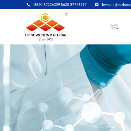
8620-87226359,8620-87748917
hwnano@xuzhoun
自宅