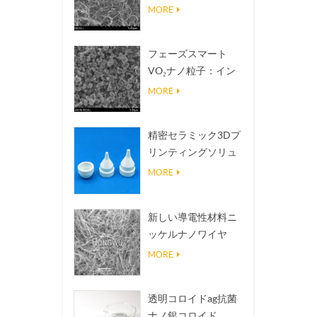
熱伝導放熱フィラー
MORE
フェーズスマート
VO₂ナノ粒子：イン
テリジェントな熱応
MORE
答、オーダーメイド
設計
精密セラミック3Dプ
リンティングソリュ
ーションは不可能な
MORE
構造を現実にする
新しい導電性材料ニ
ッケルナノワイヤ
NINWS
MORE
透明コロイドag抗菌
ナノ銀コロイド