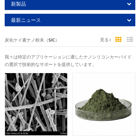
新製品
最新ニュース
見る :
炭化ケイ素ナノ粉末（SIC）
Grid Vi
Li
我々は特定のアプリケーションに適したナノシリコンカーバイド
の選択で技術的なサポートを提供しています。