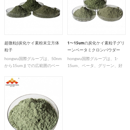
超微粒β炭化ケイ素粉末立方体
1〜15umの炭化ケイ素粒子グリ
粒子
ーンベータミクロンパウダー
hongwu国際グループは、50nm
hongwu国際グループは、1-
から15umまでの広範囲のベー
15um、ベータ、グリーン、好
タsicパウダーを供給していま
ましいバルク量の価格のサイズ
す。粉末の他に、sicナノワイヤ
の範囲とミクロンsic粉を供給し
ーおよびsicウイスカーも利用可
ています。
能である。