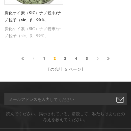
炭化ケイ素（SiC）ナノ粉末/ナ
ノ粒子（sic、β、99％、
50nm、立方体）
炭化ケイ素（SiC）ナノ粉末/ナ
ノ粒子（sic、β、99％、
50nm、立方体） の技術的パラ
メータ 炭化ケイ素（SiC）ナノ
粉末/ナノ粒子 ： 粒子サイズ：
1
2
3
4
5
50nm、100nm、500nm、100-
の合計
5
ページ
200nm、0.5um、1-2um、
5um、7um、10um、15um 純
度：99％ 注意：製品の他のサ
イズの仕様、我々はカスタマイ
ズを提供することができます製
造。 分解温度：2973k 熱膨張係
数：378kで6.58x10-6 熱膨張係
読んでください、掲示されている、購読して、私たちはあなたの
考えを教えてください。
数：1173kで2.98x10-6 圧縮
率：0.21x10-6 密度（288k）：