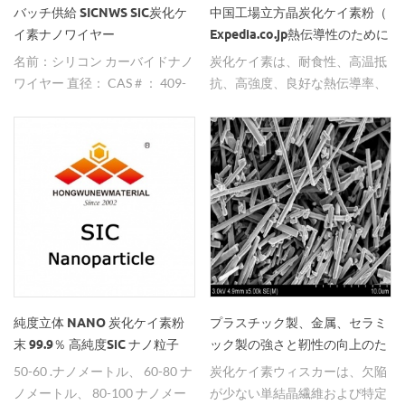
バッチ供給 SICNWS SiC炭化ケ
中国工場立方晶炭化ケイ素粉（
イ素ナノワイヤー
Expedia.co.jp熱伝導性のために
名前：シリコン カーバイドナノ
炭化ケイ素は、耐食性、高温抵
ワイヤー 直径： CAS＃： 409-
抗、高強度、良好な熱伝導率、
21-2 配達 時間：In で在庫、 出
耐衝撃性の特性を有する。 同時
荷用 支払いを受けた後
に、高い熱伝導率、耐酸化性、
および良好な安定性の利点を有
する。 それはマイクロエレクト
ロニクスの包装材料でよく使わ
れます。
純度立体 NANO 炭化ケイ素粉
プラスチック製、金属、セラミ
末 99.9％ 高純度SiC ナノ粒子
ック製の強さと靭性の向上のた
めのベータSiCウィスカー。
50-60 .ナノメートル、 60-80 ナ
炭化ケイ素ウィスカーは、欠陥
ノメートル、 80-100 ナノメー
が少ない単結晶繊維および特定