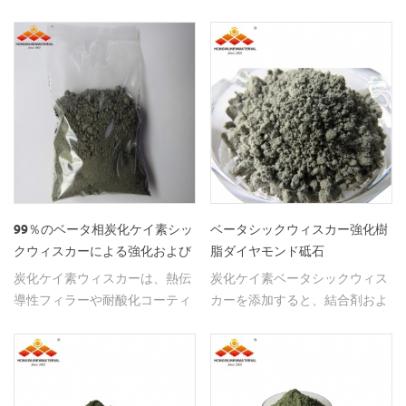
トル、 100-200 ナノメーター、
の態様である。 それは非常に良
および 500ナノメートルがあり
い高温抵抗と高強度を持ってい
ます。
ます。 主に機会の機会に使用さ
れます高温高強度塗布材料が必
要です。 そのようなもの： .航
空宇宙材料、高速切削工具など
2つに分けられます α型 β型 それ
らの性能 βタイプ α型 そして、
より高い硬度（9.5 9.5以上）、
より良好な靭性、電気伝導性、
耐摩耗性、高温抵抗、特殊抵抗
99％のベータ相炭化ケイ素シッ
ベータシックウィスカー強化樹
耐震性、耐食性、耐食性、耐放
クウィスカーによる強化および
脂ダイヤモンド砥石
射線性がある。、エンジン、 高
強化された材料
炭化ケイ素ウィスカーは、熱伝
炭化ケイ素ベータシックウィス
温 タービンローター、特殊コン
導性フィラーや耐酸化コーティ
カーを添加すると、結合剤およ
ポーネント
ングだけでなく、複合材料の強
び砥石の強度、硬度、耐熱性お
化や強化にも使用できます。
よび研磨特性を大幅に向上させ
ることができる。