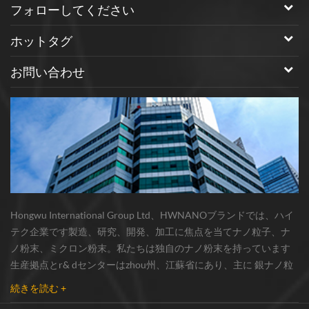
3.216g / cm 3 硬度：9.5モア 加
フォローしてください
熱力（kj / mol）：30.343 の特
ホットタグ
性 炭化ケイ素（sic） ナノ粉末/
ナノ粒子： 1。ベータシック粉
お問い合わせ
末は、高い化学的安定性、低い
熱膨張係数、高い熱伝導率、抵
抗温度特性は反対である金属に;
2 ベータシックパウダーは硬度
が高く、モスク硬度は9.5で、
ディスモンドの次に耐摩耗性材
料です。 3。ベータシク粉末
は、高い耐熱性、耐食性、酸お
よびアルカリ溶剤に対する耐性
Hongwu International Group Ltd、HWNANOブランドでは、ハイ
4。ベータシックパウダーは、
テク企業です製造、研究、開発、加工に焦点を当てナノ粒子、ナ
優れた靭性、優れた研削性能、
ノ粉末、ミクロン粉末。私たちは独自のナノ粉末を持っています
優れた電気の熱伝導率。 の応用
生産拠点とr& dセンターはzhou州、江蘇省にあり、主に 銀ナノ粒
分野 炭化ケイ素（SiC）ナノ粉
子 、 銅ナノ粒子 、 炭化ケイ素ウィスカー/粉末 、 カーボンナノチ
末/ナノ粒子： として改良され
続きを読む +
ューブ 、 グラフェン 、 酸化アルミニウムナノ粒子 、 窒化ケイ素
た高強度ナイロン素材：ポリマ