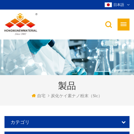
日本語
製品
自宅
炭化ケイ素ナノ粉末（sic）
カテゴリ