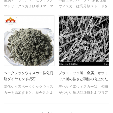
マトリックスおよびポリマーマ
ウィスカーは高分散メトードを
トリックス複合材料の強化に広
持っています。
く使用されている。
ベータシックウィスカー強化樹
プラスチック製、金属、セラミ
脂ダイヤモンド砥石
ック製の強さと靭性の向上のた
めのベータSiCウィスカー。
炭化ケイ素ベータシックウィス
炭化ケイ素ウィスカーは、欠陥
カーを添加すると、結合剤およ
が少ない単結晶繊維および特定
び砥石の強度、硬度、耐熱性お
の態様である。 それは非常に良
よび研磨特性を大幅に向上させ
い高温抵抗と高強度を持ってい
ることができる。
ます。 主に機会の機会に使用さ