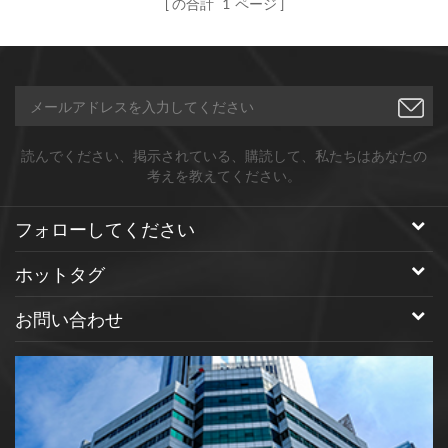
の合計
1
ページ
れます高温高強度塗布材料が必
要です。 そのようなもの： .航
空宇宙材料、高速切削工具など
2つに分けられます α型 β型 それ
らの性能 βタイプ α型 そして、
より高い硬度（9.5 9.5以上）、
読んでください、掲示されている、購読して、私たちはあなたの
より良好な靭性、電気伝導性、
考えを教えてください。
耐摩耗性、高温抵抗、特殊抵抗
耐震性、耐食性、耐食性、耐放
フォローしてください
射線性がある。、エンジン、 高
温 タービンローター、特殊コン
ホットタグ
ポーネント
お問い合わせ