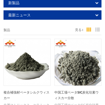
新製品
最新ニュース
見る :
製品
Grid Vi
Li
複合補強材ベータシルクウィス
中国工場ベータSiC炭化珪素ウ
カー
ィスカー分散
金属マトリックス、セラミック
中国工場のベータSiC炭化珪素