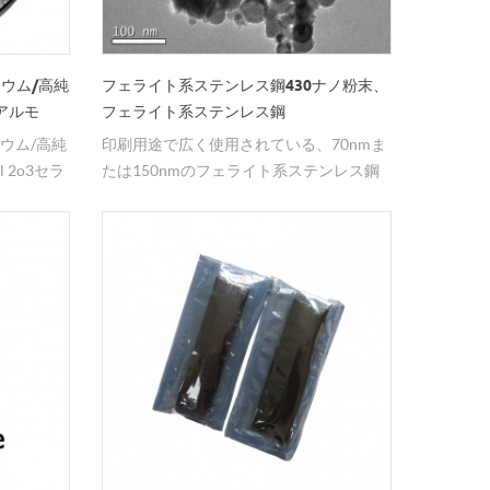
ウム/高純
フェライト系ステンレス鋼430ナノ粉末、
マアルモ
フェライト系ステンレス鋼
ウム/高純
印刷用途で広く使用されている、70nmま
 2o3セラ
たは150nmのフェライト系ステンレス鋼
430ナノ粉末。