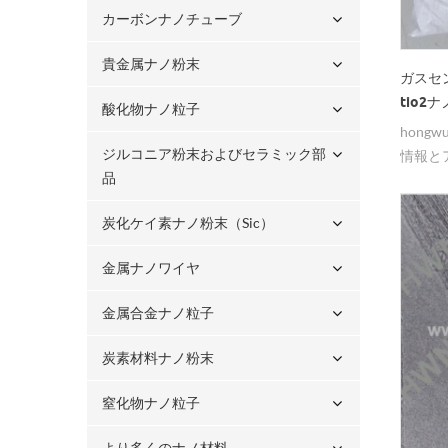
カーボンナノチューブ
貴金属ナノ粉末
ガスセ
tio2
酸化物ナノ粒子
hong
ジルコニア粉末およびセラミック部
情報と
品
たちは
炭化ケイ素ナノ粉末（sic）
金属ナノワイヤ
金属合金ナノ粒子
炭素材料ナノ粉末
窒化物ナノ粒子
より多くのナノ材料