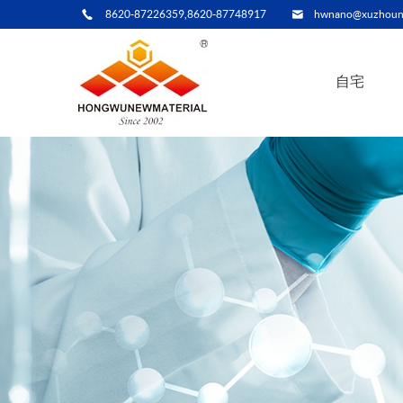
8620-87226359,8620-87748917
hwnano@xuzhoun
自宅