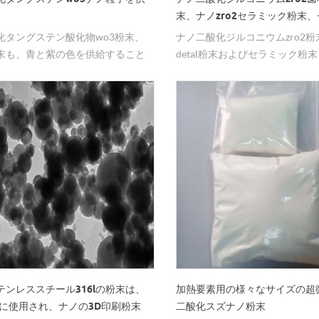
末、ナノzro2セラミック粉末
クzro2粉末
化タングステン酸化物wo3粉末、
ナノ二酸化ジルコニウムzro2粉
末も、青と紫の色を供給すること
detal粉末およびセラミック粉
ます。
く使用され、サイズはナノサイ
ミクロンサイズで供給すること
る。
テンレススチール316lの粉末は、
加熱要素用の様々なサイズの超微
刷に使用され、ナノの3D印刷粉末
二酸化スズナノ粉末