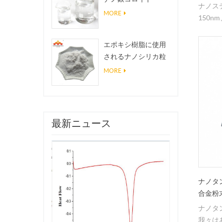
ナノステ
MORE
150
れ、印
エポキシ樹脂に使用
されるナノシリカ粒
子、超疎水性コーテ
MORE
ィングナノシリカ粉
末
最新ニュース
ナノタ
合金粉
ナノタン
我々は