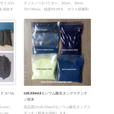
なサイズの
ナノスノー2パウダー、20nm、30nm、
末を供給す
70〜80nm、純度99.99％、ガラス研磨剤
に広く使用されています。
バイドコバル
cs0.33wo3セシウム酸化タングステンナ
ノ粉末
l.com）
高品質のcs0.32wo3セシウム酸化タングス
o / wc、
テンナノ粉末を供給します。