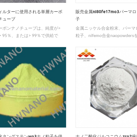
ィルターに使用される単層カーボ
販売金属ni80fe17mo3パーマ
チューブ
子
ーボンナノチューブは、純度が>
金属ニッケル合金粉末、パーマ
> 95％、または> 99％で供給で
粒子、nifemo合金naopowdersを
水フィルターで広く使用されてい
国際グループから見つける。我
nbsp;専門のナノ粒子サプライ
化タングステンwo3ナノ粒子を供
ナノ二酸化ジルコニウムzro2