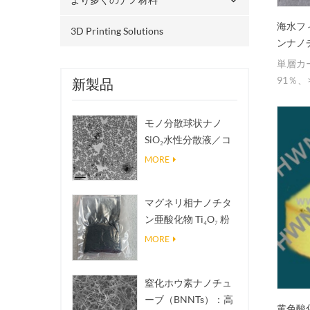
海水フ
3D Printing Solutions
ンナノ
単層カ
91％、
新製品
き、海
る。
モノ分散球状ナノ
SiO₂水性分散液／コ
ロイド
MORE
マグネリ相ナノチタ
ン亜酸化物 Ti₄O₇ 粉
末
MORE
窒化ホウ素ナノチュ
ーブ（BNNTs）：高
黄色酸