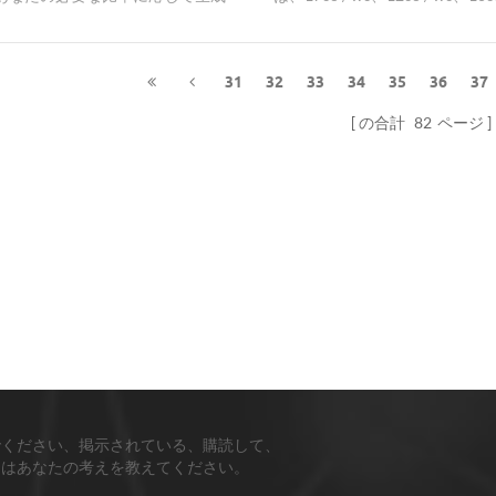
とができます。
6co / wc、タングステンカー
トナノ粒子/ナノ粉末を供給す
31
32
33
34
35
36
37
の合計
82
ページ
でください、掲示されている、購読して、
ちはあなたの考えを教えてください。