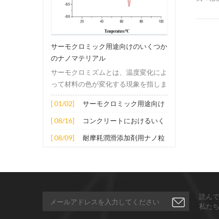
するこ
サーモクロミック用途向けのいくつか
のナノマテリアル
サーモクロミズムとは、温度変化によ
って材料の色が変化する現象を指しま
す。この変化は通常、材料の電子構造
[ 01/02]
サーモクロミック用途向け
または分子構造の変化によって引き起
のいくつかのナノマテリア
こされます。その適用原理には主に次
[ 08/16]
コンクリートにおけるいく
ル
の側面が含まれます。 1. サーモクロ
つかのナノ材料の拡張応用
[ 08/09]
耐摩耗潤滑添加剤用ナノ粒
ミック材料の分子は、加熱されると構
子
造的または電子的エネルギーレベルの
変化を受け、その結果、特定の波長の
光の吸収または反射が変化します。こ
の変化は、分子間の相互作用を変更し
読ん
たり、配向や立体構造を変更したりす
私た
ることなどによって実現できます。 2.