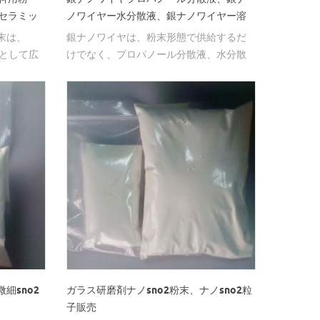
、セラミッ
ノワイヤー水分散液、銀ナノワイヤー溶
液
末は、
銀ナノワイヤは、粉末形態で供給するだ
末として広
けでなく、プロパノール分散液、水分散
ズおよび
液などの分散形態でも供給することがで
ができ
きる。
細sno2
ガラス研磨剤ナノsno2粉末、ナノsno2粒
子販売