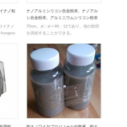
ロイナノ粒
ナノアルミシリコン合金粉末、ナノアル
シ合金粉末、アルミニウムシリコン粉末
ロイナノ
70nm、al：si = 88：12であり、他の粒径
hongwu
を供給することができる。
々は＆
ヤーです。
歯科用粉
銀ナノワイヤプロパノール分散液、銀ナ