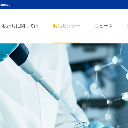
ano.com
私たちに関しては
製品センター
ニュース
ニッケルコバルト（Ni-Co）合金ナノ粉末
ニッケルクロム（ni-cr）合金ナノ粉末
アトアンチモンスズ酸化物ナノ粉末
バリウム3チタン酸バリウムナノ粉末
スズビスマス（Sn-Bi）合金ナノ粉末
イットインジウムスズ酸化物ナノ粉末
フェロニッケル（fe-ni）合金ナノ粉末
アゾアルミニウム酸化亜鉛ナノ粉末
鉄クロムコバルト（Fe-Cr-Co）合金ナノ粉末
クロムニッケル鉄（Cr-Ni-Fe）合金ナノ粉末
タングステンカーバイドコバルト（wc-co）合金ナノ粉末
鉄ニッケルコバルト（Fe-Ni-Co）合金ナノ粉末
炭化タングステン（wc）合金ナノ粉末
ニッケルチタン（ni-ti）合金ナノ粉末
アルミン酸窒化アルミニウムナノ粉末
タングステン - 銅（w-cu）合金ナノ粉末
ベータ炭化ケイ素ウィスカー/ナノワイヤ/繊維
多層カーボンナノチューブ（mwcnts）
ジルコニア粉末およびセラミック部品
二重壁カーボンナノチューブ（dwcnts）
ナノ粒子のカスタマイズサービス
単層カーボンナノチューブ（swcnt）
カーボンナノ材料
発送情報
銀ナノ粉末（ag）
コバルトナノ粒子
コロイダルプラチナ（pt）
銀ナノ粒子/ナノ粉末
金属酸化物ナノ粒
よくある質問
銀ナノワイヤー導電性インク
ミクロンの銅粉末
ナノ銀抗菌分散液
元素/金属/合金ナ
利用規約
ナノコロイド
銅ナノ粒子
金コロイド（au）
ナノ分散
装置
ナノマテリアルのカスタマイズ
ビスマスビスマスナノ粒子
ノロッドなど
技術とサービス
元素/金属ナノ粒子
ナノワイヤー、
アルミニウムナノ粒子