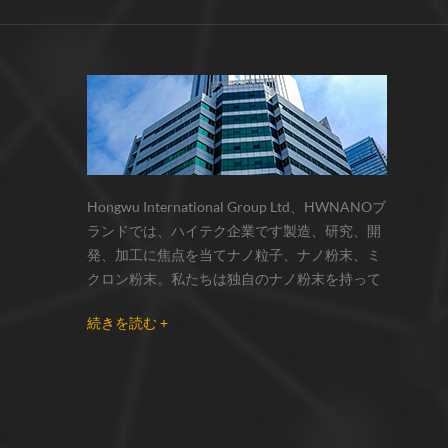
サーモクロミック材料の色の変化は、
化学反応の変化...
Hongwu International Group Ltd、HWNANOブ
ランドでは、ハイテク企業です製造、研究、開
発、加工に焦点を当てナノ粒子、ナノ粉末、ミ
クロン粉末。私たちは独自のナノ粉末を持って
います生産拠点とr& dセンターはzhou州、江蘇
続きを読む +
省にあり、主に 銀ナノ粒子 、 銅ナノ粒子 、 炭
化ケイ素ウィスカー/粉末 、 カーボンナノチュ
ーブ 、 グラフェン 、 酸化アルミニウムナノ粒
子 、 窒化ケイ素パウダー 、 銀ナノワイヤ 少量
の他のナノ材料研究者および業界団体向けの大
量注文 我々はよく知られた研究に密接に協力し