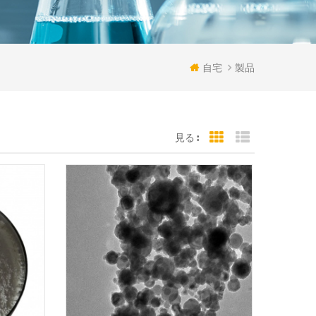
自宅
製品
見る :
Grid View
List View