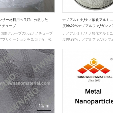
ンサー材料用の良好に分散した
ナノアルミナ/ナノ酸化アルミニ
ナノチューブ
度99.99％ナノアルファ/ガン
wu国際グループのtio2ナノチューブ
ナノアルミナ/ナノ酸化アルミニ
アプリケーションを見つける、私
度99.99％ナノアルファ/ガンマal
ナノ粒子のための専門工場です。
ミック切削工具に使用＆nbsp;