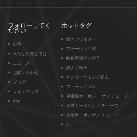
フォローしてく
ホットタグ
ださい
銀ナノワイヤー
自宅
フラーレン C60
私たちに関しては
酸化亜鉛ナノ粒子
ニュース
銀ナノ粒子
お問い合わせ
ナノダイヤモンド粉末
ブログ
フュームド Sio2
サイトマップ
導電性カーボン ・ ナノチューブ
Xml
単層カーボンナノ チューブ
多層カーボンナノ チューブ
A