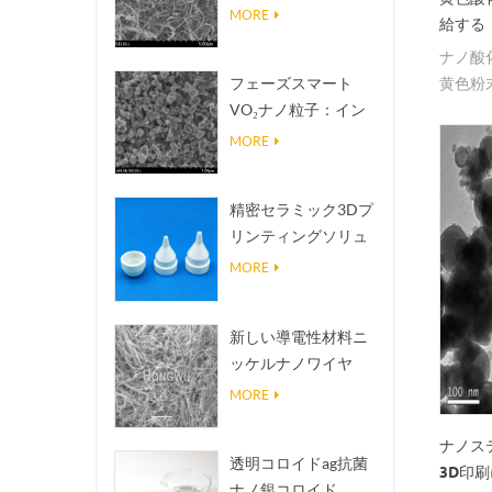
熱伝導放熱フィラー
MORE
給する
ナノ酸
黄色粉
フェーズスマート
ができ
VO₂ナノ粒子：イン
テリジェントな熱応
MORE
答、オーダーメイド
設計
精密セラミック3Dプ
リンティングソリュ
ーションは不可能な
MORE
構造を現実にする
新しい導電性材料ニ
ッケルナノワイヤ
NINWS
MORE
ナノス
透明コロイドag抗菌
3D印
ナノ銀コロイド