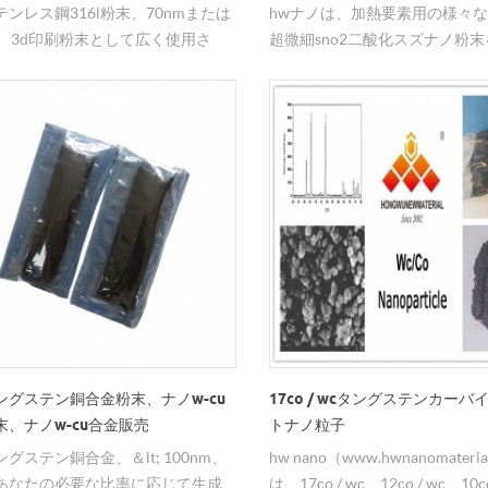
ンレス鋼316l粉末、70nmまたは
hwナノは、加熱要素用の様々
nm、3d印刷粉末として広く使用さ
超微細sno2二酸化スズナノ粉
刷効果は非常に良好である。
る。
ングステン銅合金粉末、ナノw-cu
17co / wcタングステンカー
末、ナノw-cu合金販売
トナノ粒子
グステン銅合金、＆lt; 100nm、
hw nano（www.hwnanomateria
あなたの必要な比率に応じて生成
は、17co / wc、12co / wc、10c