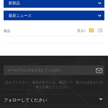
新製品
最新ニュース
見る :
製品
Grid Vi
Li
読んでください、掲示されている、購読して、私たちはあなたの
考えを教えてください。
フォローしてください