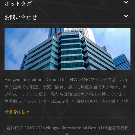
ホットタグ
お問い合わせ
Hongwu International Group Ltd、HWNANOブランドでは、ハイ
テク企業です製造、研究、開発、加工に焦点を当てナノ粒子、ナ
ノ粉末、ミクロン粉末。私たちは独自のナノ粉末を持っています
生産拠点とr& dセンターはzhou州、江蘇省にあり、主に 銀ナノ粒
子 、 銅ナノ粒子 、 炭化ケイ素ウィスカー/粉末 、 カーボンナノチ
続きを読む +
ューブ 、 グラフェン 、 酸化アルミニウムナノ粒子 、 窒化ケイ素
パウダー 、 銀ナノワイヤ 少量の他のナノ材料研究者および業界団
著作権 © 2010-2026 Hongwu International Group Ltd 全著作権所
体向けの大量注文 我々はよく知られた研究に密接に協力した大
有.