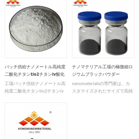
が必要としているか疑問がある
は、 酸化マグネシウムナノ粒子
から。
ができます。
20-87748917 87226359までお
場合は、私たちに連絡すること
（sio2）、酸化ホウ素、ナノア
電話ください。ありがとうござ
を躊躇しないでください。 ジェ
ルミナ（al2o3）、酸化セリウ
います。
マによって
ムナノ粒子は、耐摩耗性、硬
度、圧縮強度および耐衝撃性を
含む触媒の機械的強度を効果的
に改善することができる。触媒
の活性中心を増強し、それによ
って触媒の活性を高め、活性成
バッチ供給ナノメートル高純度
ナノマテリアル工場の極微細ロ
分を節約し、コストを低減す
二酸化チタンtio2チタンiv酸化
ジウムブラックパウダー
る。排ガス浄化処理用のディー
物粉末
工場バッチ供給ナノメートル高
nanomaterialsの専門家は、カ
ゼルエンジンやガソリンエンジ
純度二酸化チタンtio2チタンiv
スタマイズされたサイズで高純
ンに主に使用されています。ナ
酸化物粉末、ここでアナターゼ
度のロジウムブラックパウダー
ノ酸化マグネシウム（mgo）の
とルチルtio2パウダーを購入し
を供給します。あなたの大量の
量は5％~18％である。 6.ナノ酸
てください。
在庫は、あなたが迅速かつ確実
化マグネシウム（mgo）および
にご注文を得ることを保証しま
酸化イットリウム（y2o3）また
す！
は希土類酸化物をナノコンポジ
ット安定剤として使用し、機械