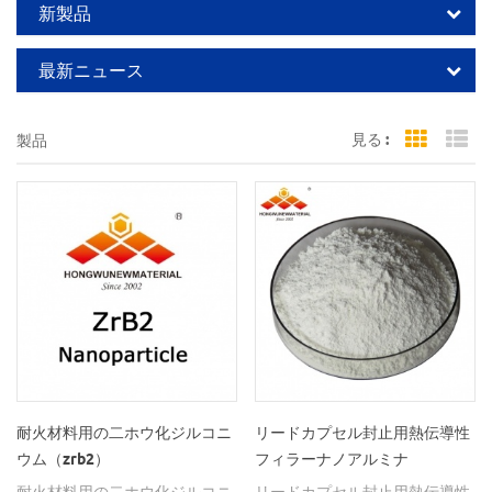
新製品
最新ニュース
見る :
製品
Grid Vi
Li
耐火材料用の二ホウ化ジルコニ
リードカプセル封止用熱伝導性
ウム（zrb2）
フィラーナノアルミナ
耐火材料用の二ホウ化ジルコニ
リードカプセル封止用熱伝導性