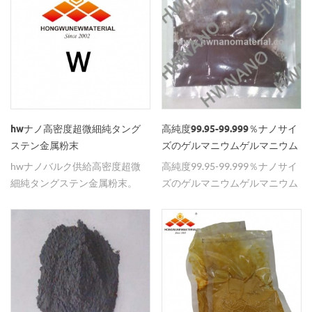
導性を有する。 広い適用範囲を
アルミナ熱伝導性粉末、高い球
コンでは、半導体基板の高集積
酸化マグネシウムナノ粒子 セラ
有する優れた高温構造材料の一
状化率、小さな粒子サイズ、高
度化と電子デバイスパッケージ
ミック分野で 1.セラミックコン
種である。 優秀のため の特性
純度、 アルファナノアルミナ、
の理想化の新世代であり、国内
デンサ誘電材料の調製。得られ
ナノ二ホウ化ジルコニウム それ
Al 2 O 3、粒子サイズ200nm、
外の研究者の注目を集めていま
るセラミックの粒度を1000nm
は、連続的な温度測定ケーシン
300nm、500nm、800nm、
す。 窒化アルミニウム窒化物の
の範囲で制御することができ、
グ、溶鋼連続鋳造水中ノズル、
1um ...白色固体粉末、それらは
特徴は様々である。ナノ - 窒化
誘電損失が小さく、材料の均一
航空宇宙産業のタービンブレー
研究者向けに少量で、また業界
アルミニウムは、高純度、小さ
性が良好であり、大容量、高絶
ド、mhdジェネレータ、特殊な
団体向けに大量注文で利用でき
な粒度分布、表面積、低い高い
縁抵抗、極薄誘電体層を有する
hwナノ高密度超微細純タング
高純度99.95-99.999％ナノサイ
回路電極材料、切削工具、およ
ます。袋あたり1kgまたはバケ
表面活性、嵩密度、および良好
積層セラミックコンデンサの製
ステン金属粉末
ズのゲルマニウムゲルマニウム
びその他のあらゆる高温材料お
ツあたり25kgまたは必要に応じ
な射出成形特性を有する。焼成
造に適している誘電体層は
粉末
hwナノバルク供給高密度超微
高純度99.95-99.999％ナノサイ
よび機能材料に広く使用されて
て梱包してください。 ナノアル
温度を低下させて寸法安定性、
10μm未満である）。添加量は
細純タングステン金属粉末。
ズのゲルマニウムゲルマニウム
きた。そうです。 耐火材料の代
ミナ熱伝導性粉末の応用： 1.熱
高硬度成分、高弾性率、高誘電
約0.5〜5％である。 2.ナノ酸化
粉末 私たちhongwuナノメート
表的な用途をいくつか紹介しま
可塑性プラスチック。 アルミナ
率、低誘電損失、良好な熱伝導
マグネシウム、ナノシリカ、ナ
ルは、異なる形状&を提供して
す。 zrb2-cベース耐火材料 2.
粉末を添加することにより、ポ
率、耐酸化性、低温性を得るこ
ノアルミナ、ナノ酸化亜鉛等の
います。ナノ粉末、微粉、カー
mgo-cベース耐火材料 3.al2o3-c
リプロピレン（pp）の熱伝導率
とができる装置の製造に用いる
ナノ酸化マグネシウムを
ボンナノチューブ、表面コーテ
ベース耐火材料 4. zrb2-bnベー
を高めることができ、アルミナ
ことができる熱膨張係数（シリ
0.5~4.0％含有するナノセラミッ
ィング、分散液、化合物および
スの耐火材料
粉末の熱伝導率の増加に伴って
コンに類似）。複合材料の場
ク粉末であって、得られた遠赤
革新的な材料からなる群から選
アルミナ/ 熱伝導性シリコーン
合、半導体シリコンとの良好な
外線を有するナノセラミック粉
択される。 金属ゲルマニウム粉
ゴム2。 シリコーンゴムの熱伝
マッチング、界面適合性であ
末放射能、抗菌、活性水、精製