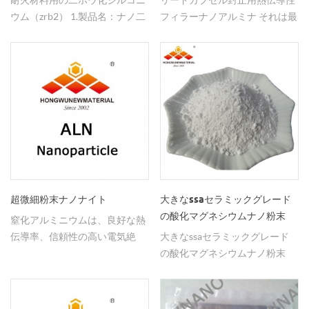
ウム（zrb2） 1.製品名：ナノ二
フィラーナノアルミナ それは最
ホウ化ジルコニウム粉末 2.式：
初の場所に熱伝導を置くべきで
zrb2 3.粒径：100~200nm、
ある高出力のカプセル化の熱放
300~500nm、1~3um、
散が設計されているので、リー
3~5um。 4.純度：99％+ 結晶
ドパッケージングモジュールか
相：立方晶系 外観：ナノの黒色
らのラジエーターへの熱伝導が
固体粉末、ミクロンの灰色 7.在
最初に行われます。散逸技術。
庫番号：e578 ホウ化ジルコニ
主に熱伝導性接着剤、導電性銀
ウムは、ホウ化物の主な共通材
スラリーおよび合金はんだを含
料である。ホウ素 - ジルコニウ
む。熱伝導性接着剤は、熱伝導
ム系では、zrb、zrb2、zrb12、
率を改善するために、高熱伝導
zrb2の3種類のホウ化ジルコニ
性充填剤の一部をマトリックス
超微細粉末​​ナノナイト
大きなssaセラミックグレード
ウムが存在する 安定している
に添加することである（例え
の酸化マグネシウムナノ粉末
窒化アルミニウムは、良好な熱
広い温度範囲において、ホウ化
ば、a1n、a12o3、sio2）。 エ
伝導率、信頼性の高い電気絶
大きなssaセラミックグレード
ジルコニウムの工業生産および
ポキシ樹脂、ゴム、プラスチッ
縁、低誘電率および誘電損失の
の酸化マグネシウムナノ粉末
適用は、ほとんどがzrb2であ
ク、半導体パッケージングなど
一連の優れた特徴を有する優れ
r652：酸化マグネシウムナノ粉
る。 ナノジルコニウム二ホウ化
の熱伝導性充填材に使用され
た包括的な性能の新しいセラミ
末（mgo）、20~30nm、
物は、高融点、高硬度、高熱伝
る、ナノワイヤを有するαナノ
ック材料であり、非毒性のシリ
99.9％、白色固体粉末。 の適用