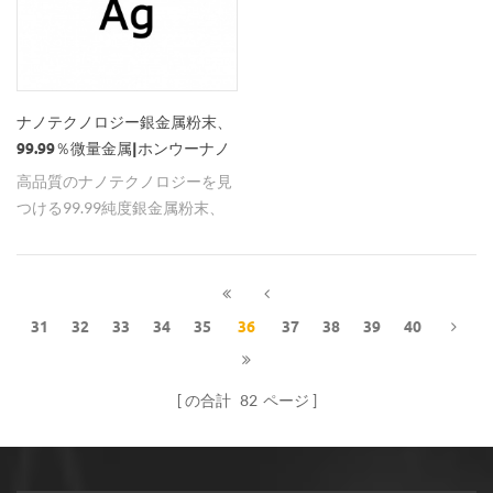
的特性および耐高温老化性に優
れた部分安定化ジルコニアセラ
ミックスを製造する高靭性セラ
ミック材料の製造。セラミック
ナノテクノロジー銀金属粉末、
材料は、高温エンジニアリング
99.99％微量金属|ホンウーナノ
部品および高度耐火物に広く使
メートル
高品質のナノテクノロジーを見
用することができる。 抗減縮性
つける99.99純度銀金属粉末、
誘電体セラミック材料の補助成
hwナノメートルの大きな在庫
分として。添加量は0.001〜10
は、あなたが迅速かつ確実にあ
モル％ 8.片側二酸化炭素ガス遮
なたの注文を得ることを保証！
蔽アーク溶接セラミック板材と
して。そのナノモルゴの添加量
31
32
33
34
35
36
37
38
39
40
は1〜10重量％ 9.ガラスセラミ
ックス、ナノシリカ（sio2）、
ナノ二酸化チタン（tio2）、ナ
の合計
82
ページ
ノアルミナ（al2o3）、ナノマ
グネシウム酸化物（mgo）焼結
ガラスセラミックスは、フロー