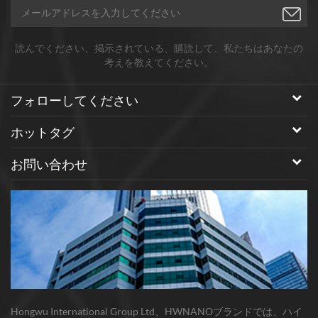
トガラス法により、特に薄膜デ
ィスプレイ及び太陽電池に特に
適用可能である。ナノ酸化マグ
読んでください、掲示されている、購読して、私たちはあなたの
ネシウム（mgo）の量が
考えを教えてください。
6％~20％である、請求項1に記
載の方法。 ゴシック様式
フォローしてください
ホットタグ
お問い合わせ
Hongwu International Group Ltd、HWNANOブランドでは、ハイ