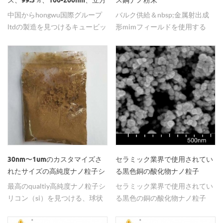
ズ、99.5％、100-200nm、立方
ス鋼ナノ粉末
ラミックスおよび透明マイクロ
（tio2）を利用し、 酸化マグネ
ンジスタおよび半導体の強度お
りがとうございました
体）
中国からhongwu国際グループ
バルク供給＆nbsp;金属射出成
波セラミックスにも、雲母断熱
シウムナノ粒子 、ナノ希土類酸
よび転造性を改善する。 2.トラ
ltdの製造を見つけるキュービッ
形mimフィールドを使用する
材、サーマルグリース、断熱塗
化物、二酸化ジルコニウム
ンジスタ材料としてシリコンの
クナノ細かいチタン窒化錫の粉
316lステンレス鋼ナノ粉末
料、サーマルオイルなどの用途
（zro2）を添加し、非晶質zro2
代わりにゲルマニウムを使用す
を購入する。
hongwu国際グループ株式会社
にも使用されています。 我々は
の含有量を10〜30wt％に増加
ると、シリコンよりも高いスイ
から。
ナノ粒子、ナノ粉末、ミクロン
させ、高ジルコニウムAl 2 O 3 -
ッチング速度がゲルマニウムを
パウダーの製造、研究、開発お
Si 2-zro 2セラミックス、ナノ結
使用して達成できるため、より
よび加工に焦点を当てたハイテ
晶複合セラミックス、含有量が
小さなトランジスタを含むより
ク企業であるhwnanoブランド
90％以上であり、主相がムライ
高速のチップが可能になる。 梱
を持つhongwu international
ト、クリストバライトおよび正
包 真空包装、10g、50g、
group ltd。我々は、粒径
方晶ジルコニアであり、正方晶
100g、500g、または必要に応
40nm、100nm、1-2umおよび
ジルコニア粒子が1μm以下のサ
じて。 価格に関する質問がある
5-6umの粉末を有するナノ窒化
イズで分散している。この方法
場合は、見積もりが必要です に
アルミニウム粉末を製造するこ
により、材料の特性は、同じ材
30nm〜1umのカスタマイズさ
セラミック業界で使用されてい
ついて質問したい ゲルマニウム
とができる。すべての人に知ら
料を調製するための従来の方法
れたサイズの高純度ナノ粒子シ
る黒色銅の酸化物ナノ粒子
金属粉末（Ge） 注文中に在庫
れているように、企業にとって
の特性よりも優れている。硬度
リコン（si）
最高のqualtiy高純度ナノ粒子シ
セラミック業界で使用されてい
がある、または他の援助が必要
品質は話します。 10年以上の
は30％増加し、靭性は6％増加
リコン（si）を見つける、球状
る黒色の銅の酸化物ナノ粒子
な場合は、
努力を通じて、私たちは常に革
し、強度は40％増加した。 ガ
のカスタマイズされたサイズの
を、hw nano.30〜50nmの99％
hwnano@xuzhounano.comまで
新し、改善しています。あなた
ラスセラミックコーティング
粉末hongwu国際的なグループ
のバルク価格から見つけること
電子メールを送信するか、86-