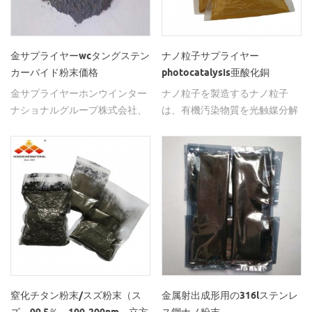
末は私たちの重要な製品の一つ
導率の係数を向上させることが
り、複合材料の誘電特性の機械
水、ヒトの健康に有益な微量元
です、ゲルマニウム粉末サイズ
でき、透明度に影響を与えない
的特性および熱伝導率を改善す
素の溶出、陰イオンの放出、種
は次のとおりです： 5n
適切な添加量は、1.48-2 w /
ることができる。 ナノ窒化アル
子の発芽率やその他の健康機能
99.999％ゲルマニウム粉末、粒
金サプライヤーwcタングステン
ナノ粒子サプライヤー
（m・k）のシリコーンゴムの
ミニウムの主な目的：ナノ窒化
を向上させます。それは様々な
径50nm、200〜300nm、また
カーバイド粉末価格
photocatalysis亜酸化銅
熱伝導率の係数を作ることがで
アルミニウムは、集積回路基
セラミック製品、環境保護、繊
はカスタマイズされた。 ゲルマ
金サプライヤーホンウインター
ナノ粒子を製造するナノ粒子
きます。 エポキシ樹脂、エポキ
板、電子部品、光学デバイス、
維、飲料水処理、アルコールや
ニウム粉末99.95％、粒子サイ
ナショナルグループ株式会社、
は、有機汚染物質を光触媒分解
シ樹脂、熱伝導性コーティング
ラジエータ、高温るつぼを製造
タバコ産業のような機器や容器
ズ200-300nm、またはカスタマ
合理的な価格でタングステンカ
するためのものです。
剤などの熱伝導接着剤にアルミ
するために主に使用される。金
で広く使用することができま
イズされた。 同義語 ゲルマニ
ーバイドパウダーとwc合金複合
ナ粉末を添加すると、熱伝導率
属マトリックスおよびポリマー
す。 3.ナノアルミナ（nano
ウム粉末、ゲルマニウム粉末、
材料を輸出しています。
が0.6w /（m・k）に達すること
マトリックス複合材の製造は、
al2o3）、二酸化チタン（tio2）
ゲルマニウム粉末、ゲルマニウ
があります。 4.有機シリコン熱
特に高温シーリングおよび接着
などと一緒に焼結し、貴金属ニ
ム粉末、ゲルマニウム粉末、ゲ
バインダーと混合フィラー、ラ
性電子パッケージ材料において
ッケル/ Niの代わりにナノコン
ルマニウム粉末、ゲルマニウム
ジエーター、フィラー（mc）
優れた見通しを有する。また、
ポジットセラミック添加物を得
粉末。ゲルマニウムナノ粒子、
を含むラジエーター基板、熱
非鉄金属製錬および半導体材料
ることができ、耐熱鋼代替物を
ゲルマニウムナノ粉末、元素ゲ
油、相変化、半導体パッケージ
ガリウム砒素るつぼ、蒸発ボー
製造することができる。ナノ酸
ルマニウム粉末、高純度ゲルマ
樹脂。 ナノアルミナ粉末/酸化
ト保護管、熱電対、高温絶縁
化マグネシウムの量は5％~18％
ニウム粉末、超微細ゲルマニウ
アルミニウム粉末についてご不
材、マイクロ波誘電材、高温耐
である。 4.ナノ結晶複合セラミ
ム、cas＃7440-56-4 代表的な
明な点がございましたら、お気
窒化チタン粉末/スズ粉末（ス
金属射出成形用の316lステンレ
腐食性窒化アルミニウム構造セ
ックスは、ナノ二酸化チタン
アプリケーション 1.合金、トラ
軽にお問い合わせください。 あ