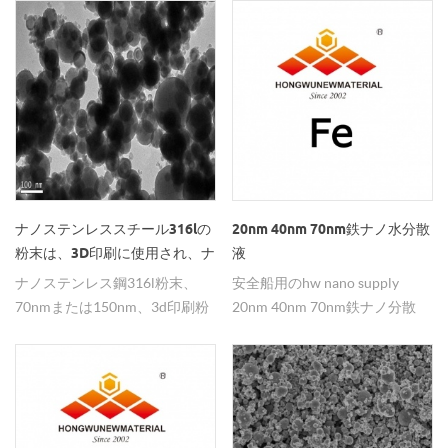
す。
粉末。
ナノステンレススチール316lの
20nm 40nm 70nm鉄ナノ水分散
粉末は、3D印刷に使用され、ナ
液
ノの3D印刷粉末
ナノステンレス鋼316l粉末、
安全船用のhw nano supply
70nmまたは150nm、3d印刷粉
20nm 40nm 70nm鉄ナノ分散
末として広く使用され、印刷効
液。
果は非常に良好である。