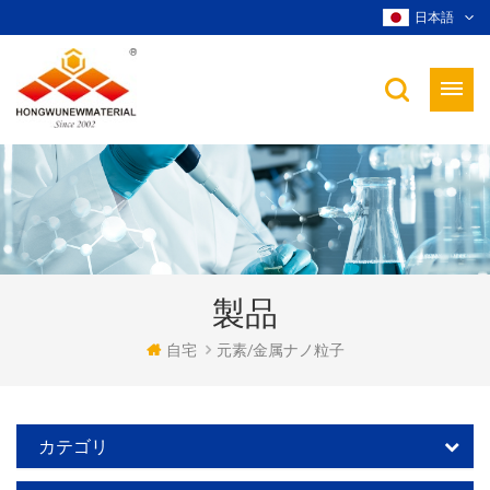
日本語
製品
自宅
元素/金属ナノ粒子
カテゴリ