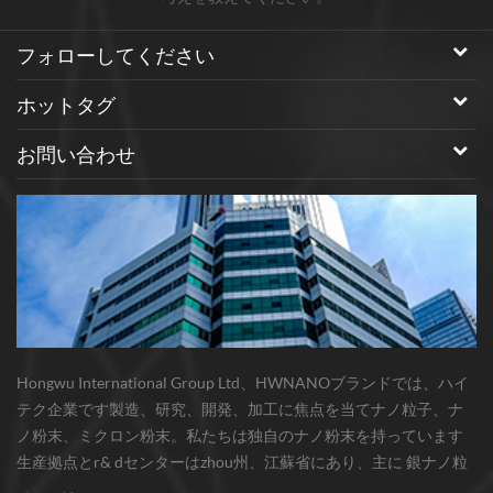
フォローしてください
ホットタグ
お問い合わせ
Hongwu International Group Ltd、HWNANOブランドでは、ハイ
テク企業です製造、研究、開発、加工に焦点を当てナノ粒子、ナ
ノ粉末、ミクロン粉末。私たちは独自のナノ粉末を持っています
生産拠点とr& dセンターはzhou州、江蘇省にあり、主に 銀ナノ粒
子 、 銅ナノ粒子 、 炭化ケイ素ウィスカー/粉末 、 カーボンナノチ