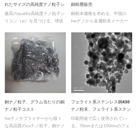
れたサイズの高純度ナノ粒子シ
銅粉塵販売
リコン（si）
最高のqualtiy高純度ナノ粒子シ
銅粉末価格を求める、中国の
リコン（si）を見つける、球状
hwナノから金属粉末メーカー
のカスタマイズされたサイズの
を見つける
粉末hongwu国際的なグループ
から。
銅ナノ粒子、グラム当たりの銅
フェライト系ステンレス鋼430
ナノ粒子コスト
ナノ粉末、フェライト系ステン
レス鋼
hwナノサプライヤーから様々
印刷用途で広く使用されてい
な高品質のcuナノ粒子、銅ナノ
る、70nmまたは150nmのフェ
粒子を購入することができま
ライト系ステンレス鋼430ナノ