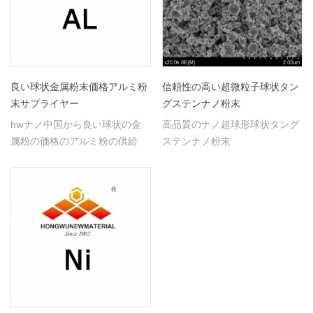
良い球状金属粉末価格アルミ粉
信頼性の高い超微粒子球状タン
末サプライヤー
グステンナノ粉末
hwナノ中国から良い球状の金
高品質のナノ超球形球状タング
属粉の価格のアルミ粉の供給
ステンナノ粉末
者。