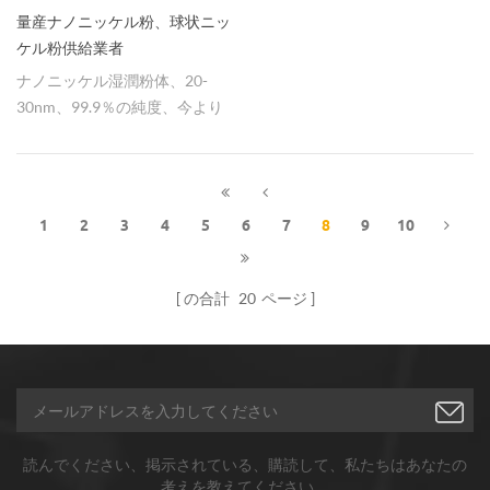
量産ナノニッケル粉、球状ニッ
ケル粉供給業者
ナノニッケル湿潤粉体、20-
30nm、99.9％の純度、今より
多くの競争力のある価格で大量
に生産することができます。
1
2
3
4
5
6
7
8
9
10
の合計
20
ページ
読んでください、掲示されている、購読して、私たちはあなたの
考えを教えてください。