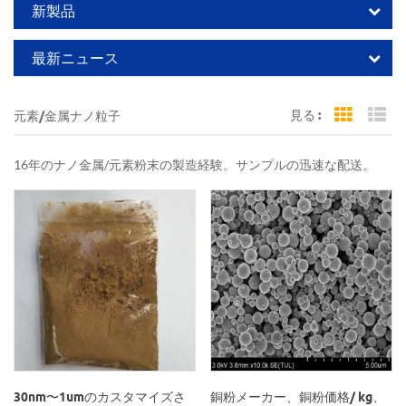
新製品
最新ニュース
見る :
元素/金属ナノ粒子
Grid Vi
Li
16年のナノ金属/元素粉末の製造経験。サンプルの迅速な配送。
30nm〜1umのカスタマイズさ
銅粉メーカー、銅粉価格/ kg、