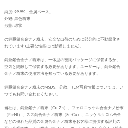
純度: 99.9%、金属ベース。
外観: 黒色粉末
形態: 球状
の銅亜鉛合金ナノ粉末、安全な出荷のために部分的に不動態化さ
れています (主要な性能には影響しません)。
銅亜鉛合金ナノ粉末は、一体型の密閉パッケージに保管するか、
空気と隔離して保管する必要があります。ユーザーは、銅亜鉛合
金ナノ粉末の使用方法を知っている必要があります。
銅亜鉛合金ナノ粉末のMSDS、分散、TEM写真情報については、い
つでもお問い合わせください。
当社は、銅亜鉛ナノ粉末（Cu-Zn）、フェロニッケル合金ナノ粉末
（Fe-Ni）、スズ銅合金ナノ粉末（Sn-Cu）、ニッケルクロム合金
などの優れた品質の金属合金ナノ粉末をお客様に提供する評判の