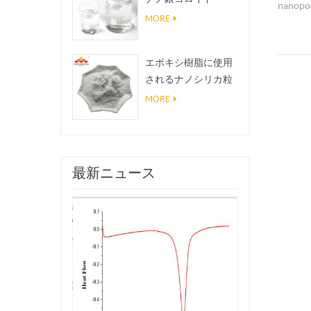
nanopow
MORE
conduct
エポキシ樹脂に使用
されるナノシリカ粒
子、超疎水性コーテ
MORE
ィングナノシリカ粉
末
最新ニュース