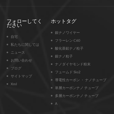
フォローしてく
ホットタグ
ださい
銀ナノワイヤー
自宅
フラーレン C60
私たちに関しては
酸化亜鉛ナノ粒子
ニュース
銀ナノ粒子
お問い合わせ
ナノダイヤモンド粉末
ブログ
フュームド Sio2
サイトマップ
導電性カーボン ・ ナノチューブ
Xml
単層カーボンナノ チューブ
多層カーボンナノ チューブ
A