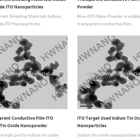
ide ITO Nanoparticles
Powder
rent Shielding Materials Indium
Blue ATO Nano Powder is widely
de ITO Nanoparticles.
transparent conductive film.
arent Conductive Film ITO
ITO Target Used Indium Tin Ox
 Tin Oxide Nanopowder
Nanoparticles
ne high purity indium tin oxide
Indium tin oxide nanoparticles i