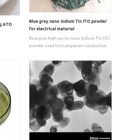
Blue grey nano Indium Tin ITO powder
ng ATO
for electrical material
Blue grey high purity nano Indium Tin ITO
powder used for transparent conductive
electrode in liquid crystal displays