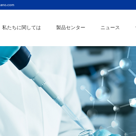
ano.com
私たちに関しては
製品センター
ニュース
ニッケルコバルト（Ni-Co）合金ナノ粉末
ニッケルクロム（ni-cr）合金ナノ粉末
アトアンチモンスズ酸化物ナノ粉末
バリウム3チタン酸バリウムナノ粉末
スズビスマス（Sn-Bi）合金ナノ粉末
イットインジウムスズ酸化物ナノ粉末
フェロニッケル（fe-ni）合金ナノ粉末
アゾアルミニウム酸化亜鉛ナノ粉末
鉄クロムコバルト（Fe-Cr-Co）合金ナノ粉末
クロムニッケル鉄（Cr-Ni-Fe）合金ナノ粉末
タングステンカーバイドコバルト（wc-co）合金ナノ粉末
鉄ニッケルコバルト（Fe-Ni-Co）合金ナノ粉末
炭化タングステン（wc）合金ナノ粉末
ニッケルチタン（ni-ti）合金ナノ粉末
アルミン酸窒化アルミニウムナノ粉末
タングステン - 銅（w-cu）合金ナノ粉末
ベータ炭化ケイ素ウィスカー/ナノワイヤ/繊維
多層カーボンナノチューブ（mwcnts）
ジルコニア粉末およびセラミック部品
二重壁カーボンナノチューブ（dwcnts）
ナノ粒子のカスタマイズサービス
単層カーボンナノチューブ（swcnt）
カーボンナノ材料
発送情報
銀ナノ粉末（ag）
コバルトナノ粒子
コロイダルプラチナ（pt）
銀ナノ粒子/ナノ粉末
金属酸化物ナノ粒
よくある質問
銀ナノワイヤー導電性インク
ミクロンの銅粉末
ナノ銀抗菌分散液
元素/金属/合金ナ
利用規約
ナノコロイド
銅ナノ粒子
金コロイド（au）
ナノ分散
装置
ナノマテリアルのカスタマイズ
ビスマスビスマスナノ粒子
ノロッドなど
技術とサービス
元素/金属ナノ粒子
ナノワイヤー、
アルミニウムナノ粒子