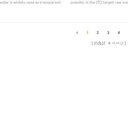
der is widely used as transparent
powder, is the ITO target raw mat
ive film.
1
2
3
4
の合計
4
ページ