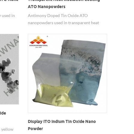
ATO Nanopowders
 used in
Antimony Doped Tin Oxide ATO
nanopowders used in transparent heat
insulation coating.
ide
Display ITO Indium Tin Oxide Nano
Powder
s yellow