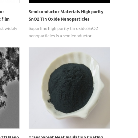
or
Semiconductor Materials High purity
 film
SnO2 Tin Oxide Nanoparticles
ost widely
Superfine high purity tin oxide SnO2
nanoparticles is a semiconductor
roperties:
materials.
ical
 with
n film.
 ATO Nano
Transparent Heat Insulation Coating