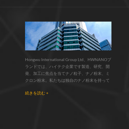
サーモクロミック材料の色の変化は、
化学反応の変化...
Hongwu International Group Ltd、HWNANOブ
ランドでは、ハイテク企業です製造、研究、開
発、加工に焦点を当てナノ粒子、ナノ粉末、ミ
クロン粉末。私たちは独自のナノ粉末を持って
います生産拠点とr& dセンターはzhou州、江蘇
続きを読む +
省にあり、主に 銀ナノ粒子 、 銅ナノ粒子 、 炭
化ケイ素ウィスカー/粉末 、 カーボンナノチュ
ーブ 、 グラフェン 、 酸化アルミニウムナノ粒
子 、 窒化ケイ素パウダー 、 銀ナノワイヤ 少量
の他のナノ材料研究者および業界団体向けの大
量注文 我々はよく知られた研究に密接に協力し