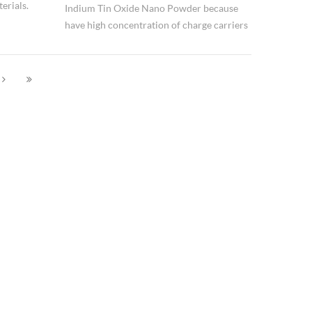
erials.
Indium Tin Oxide Nano Powder because
have high concentration of charge carriers
will increase the materials conductivity it
can reduces it transparency.