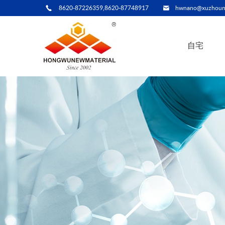
8620-87226359,8620-87748917
hwnano@xuzhoun
自宅