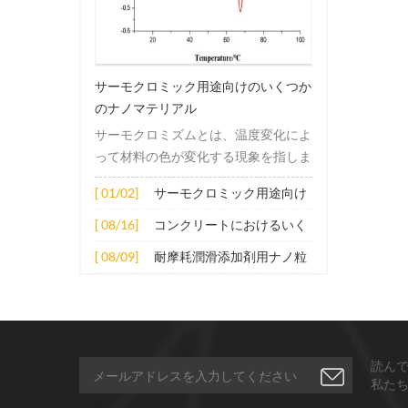
サーモクロミック用途向けのいくつか
のナノマテリアル
サーモクロミズムとは、温度変化によ
って材料の色が変化する現象を指しま
す。この変化は通常、材料の電子構造
[ 01/02]
サーモクロミック用途向け
または分子構造の変化によって引き起
のいくつかのナノマテリア
こされます。その適用原理には主に次
[ 08/16]
コンクリートにおけるいく
ル
の側面が含まれます。 1. サーモクロ
つかのナノ材料の拡張応用
[ 08/09]
耐摩耗潤滑添加剤用ナノ粒
ミック材料の分子は、加熱されると構
子
造的または電子的エネルギーレベルの
変化を受け、その結果、特定の波長の
光の吸収または反射が変化します。こ
の変化は、分子間の相互作用を変更し
読ん
たり、配向や立体構造を変更したりす
私た
ることなどによって実現できます。 2.