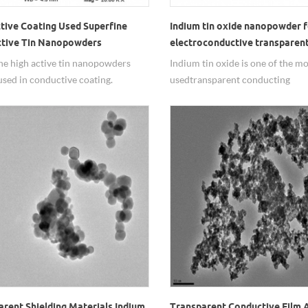
tive Coating Used Superfine
Indium tin oxide nanopowder f
ctive Tin Nanopowders
electroconductive transparent
ne high active tin nanopowders
Indium tin oxide is one of the m
used in conductive coating.
used transparent conducting
oxides because of its two main p
its electrical conductivity and opt
transparency, as well as the ease
which it can be deposited as a thi
rent Shielding Materials Indium
Transparent Conductive Film