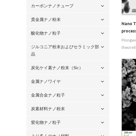
カーボンナノチューブ
貴金属ナノ粉末
Nano Ti
process
酸化物ナノ粒子
Hongwu 
ジルコニア粉末およびセラミック部
theoret
品
994mah/
is consi
炭化ケイ素ナノ粉末（sic）
substit
carbon 
金属ナノワイヤ
followi
lithium
金属合金ナノ粒子
炭素材料ナノ粉末
窒化物ナノ粒子
より多くのナノ材料