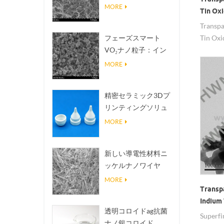
熱伝導放熱フィラー
MORE
Tin Ox
Transpa
Tin Oxi
フェーズスマート
VO₂ナノ粒子：イン
テリジェントな熱応
MORE
答、オーダーメイド
設計
精密セラミック3Dプ
リンティングソリュ
ーションは不可能な
MORE
構造を現実にする
新しい導電性材料ニ
ッケルナノワイヤ
NINWS
MORE
Transp
Indium
透明コロイドag抗菌
Superfi
ナノ銀コロイド