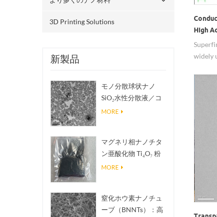
Conduc
3D Printing Solutions
High A
Superfi
widely 
新製品
モノ分散球状ナノ
SiO₂水性分散液／コ
ロイド
MORE
マグネリ相ナノチタ
ン亜酸化物 Ti₄O₇ 粉
末
MORE
窒化ホウ素ナノチュ
ーブ（BNNTs）：高
Transpa