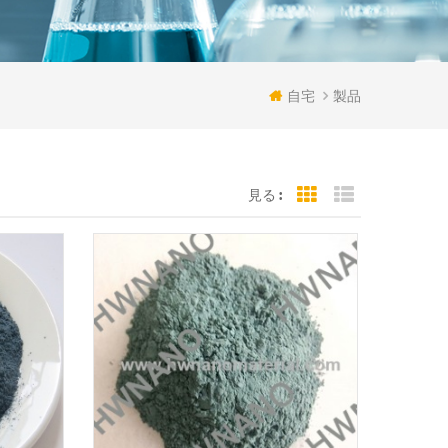
自宅
製品
見る :
Grid View
List View