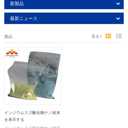
新製品
最新ニュース
見る :
製品
Grid Vi
Li
インジウムスズ酸化物ナノ粉末
を表示する
インジウムスズ酸化物ナノ粉末