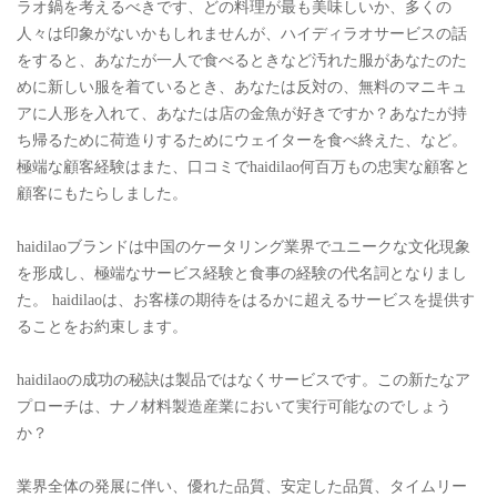
ラオ鍋を考えるべきです、どの料理が最も美味しいか、多くの
人々は印象がないかもしれませんが、ハイディラオサービスの話
をすると、あなたが一人で食べるときなど汚れた服があなたのた
めに新しい服を着ているとき、あなたは反対の、無料のマニキュ
アに人形を入れて、あなたは店の金魚が好きですか？あなたが持
ち帰るために荷造りするためにウェイターを食べ終えた、など。
極端な顧客経験はまた、口コミでhaidilao何百万もの忠実な顧客と
顧客にもたらしました。
haidilaoブランドは中国のケータリング業界でユニークな文化現象
を形成し、極端なサービス経験と食事の経験の代名詞となりまし
た。 haidilaoは、お客様の期待をはるかに超えるサービスを提供す
ることをお約束します。
haidilaoの成功の秘訣は製品ではなくサービスです。この新たなア
プローチは、ナノ材料製造産業において実行可能なのでしょう
か？
業界全体の発展に伴い、優れた品質、安定した品質、タイムリー