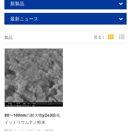
新製品
最新ニュース
見る :
製品
Grid Vi
Li
80〜100nmの耐火物y2o3酸化
イットリウムナノ粉末
酸化イットリウムナノ粉末