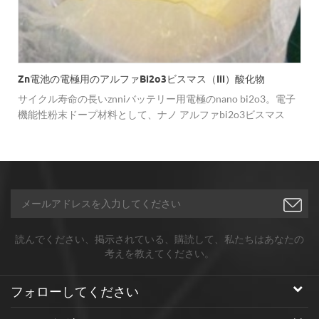
Zn電池の電極用のアルファbi2o3ビスマス（iii）酸化物
サイクル寿命の長いznniバッテリー用電極のnano bi2o3。電子
機能性粉末ドープ材料として、ナノ アルファbi2o3ビスマス
（iii）酸化物 敏感な部品、誘電体セラミック電子部品の生産で
広く使用されています。
読んでください、掲示されている、購読して、私たちはあなたの
考えを教えてください。
フォローしてください