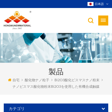
日本語
製品
自宅
酸化物ナノ粒子
Bi2O3酸化ビスマスナノ粉末
ナノビスマス酸化物粉末Bi2O3を使用した有機合成触媒
カテゴリ