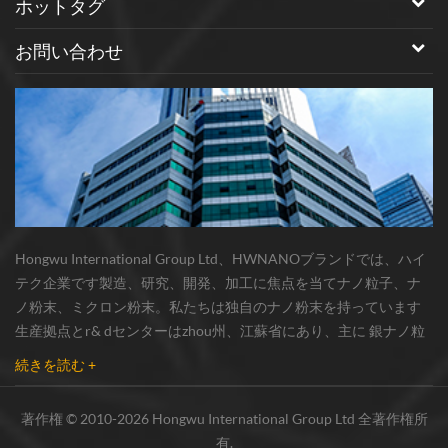
ホットタグ
お問い合わせ
Hongwu International Group Ltd、HWNANOブランドでは、ハイ
テク企業です製造、研究、開発、加工に焦点を当てナノ粒子、ナ
ノ粉末、ミクロン粉末。私たちは独自のナノ粉末を持っています
生産拠点とr& dセンターはzhou州、江蘇省にあり、主に 銀ナノ粒
子 、 銅ナノ粒子 、 炭化ケイ素ウィスカー/粉末 、 カーボンナノチ
続きを読む +
ューブ 、 グラフェン 、 酸化アルミニウムナノ粒子 、 窒化ケイ素
パウダー 、 銀ナノワイヤ 少量の他のナノ材料研究者および業界団
著作権 © 2010-2026 Hongwu International Group Ltd 全著作権所
体向けの大量注文 我々はよく知られた研究に密接に協力した大
有.