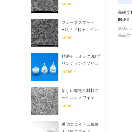
熱伝導放熱フィラー
MORE
高硬度
99.9％
フェーズスマート
100n
VO₂ナノ粒子：イン
高品質
テリジェントな熱応
MORE
ビンブ
答、オーダーメイド
リンダ
設計
精密セラミック3Dプ
リンティングソリュ
ーションは不可能な
MORE
構造を現実にする
新しい導電性材料ニ
ッケルナノワイヤ
NINWS
MORE
透明コロイドag抗菌
ナノ銀コロイド