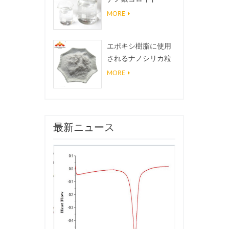
MORE
エポキシ樹脂に使用
されるナノシリカ粒
子、超疎水性コーテ
MORE
ィングナノシリカ粉
末
最新ニュース