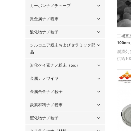
カーボンナノチューブ
貴金属ナノ粉末
酸化物ナノ粒子
工場直
100nm
ジルコニア粉末およびセラミック部
潤滑剤
品
供給10
炭化ケイ素ナノ粉末（sic）
の窒化
金属ナノワイヤ
金属合金ナノ粒子
炭素材料ナノ粉末
窒化物ナノ粒子
より多くのナノ材料