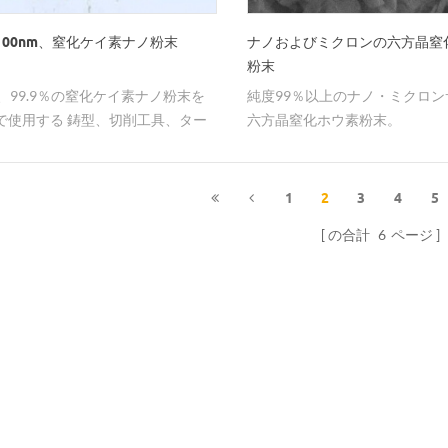
ロ波誘電材、高温耐腐食性窒化
100nm、窒化ケイ素ナノ粉末
ナノおよびミクロンの六方晶窒
ウム構造セラミックスおよび透
粉末
ロ波セラミックスにも、雲母断
m、99.9％の窒化ケイ素ナノ粉末を
純度99％以上のナノ・ミクロン
ーマルグリース、断熱塗料、サ
で使用する 鋳型、切削工具、ター
六方晶窒化ホウ素粉末。
イルなどの用途にも使用されて
レード、タービンロータおよびシ
我々はナノ粒子、ナノ粉末、ミ
壁コーティングなどが含まれる。
ウダーの製造、研究、開発およ
焦点を当てたハイテク企業であるh
1
2
3
4
5
ブランドを持つhongwu internati
の合計
6
ページ
group ltd。我々は、粒径40nm
1-2umおよび5-6umの粉末を
化アルミニウム粉末を製造する
きる。すべての人に知られてい
に、企業にとって品質は話します
以上の努力を通じて、私たちは
し、改善しています。あなたが
ているか疑問がある場合は、私
絡することを躊躇しないでくだ