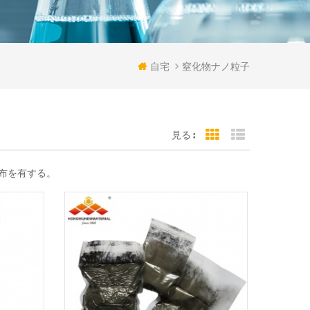
自宅
窒化物ナノ粒子
見る :
Grid View
List View
分布を有する。