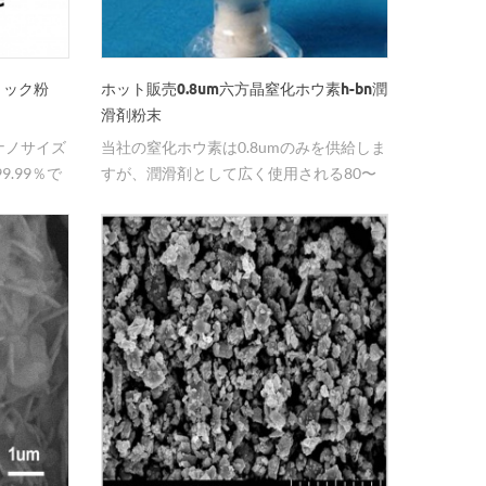
高誘電
率、耐酸
る装置の
ミック粉
ホット販売0.8um六方晶窒化ホウ素h-bn潤
張係数
滑剤粉末
の場合、
、ナノサイズ
当社の窒化ホウ素は0.8umのみを供給しま
チング、
9.99％で
すが、潤滑剤として広く使用される80〜
誘電特性
100nm、1〜2um以上の大きなサイズを供
改善する
給します。
ミニウムの
ムは、集
バイス、
するため
ックスお
材の製造
接着性電
た見通し
および半
蒸発ボー
、マイク