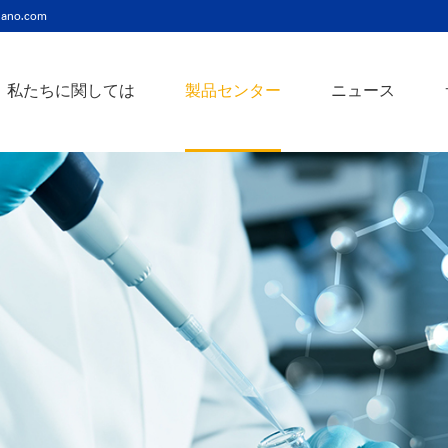
ano.com
私たちに関しては
製品センター
ニュース
ニッケルコバルト（Ni-Co）合金ナノ粉末
ニッケルクロム（ni-cr）合金ナノ粉末
アトアンチモンスズ酸化物ナノ粉末
バリウム3チタン酸バリウムナノ粉末
スズビスマス（Sn-Bi）合金ナノ粉末
イットインジウムスズ酸化物ナノ粉末
フェロニッケル（fe-ni）合金ナノ粉末
アゾアルミニウム酸化亜鉛ナノ粉末
鉄クロムコバルト（Fe-Cr-Co）合金ナノ粉末
クロムニッケル鉄（Cr-Ni-Fe）合金ナノ粉末
タングステンカーバイドコバルト（wc-co）合金ナノ粉末
鉄ニッケルコバルト（Fe-Ni-Co）合金ナノ粉末
炭化タングステン（wc）合金ナノ粉末
ニッケルチタン（ni-ti）合金ナノ粉末
アルミン酸窒化アルミニウムナノ粉末
タングステン - 銅（w-cu）合金ナノ粉末
ベータ炭化ケイ素ウィスカー/ナノワイヤ/繊維
多層カーボンナノチューブ（mwcnts）
ジルコニア粉末およびセラミック部品
二重壁カーボンナノチューブ（dwcnts）
ナノ粒子のカスタマイズサービス
単層カーボンナノチューブ（swcnt）
カーボンナノ材料
発送情報
銀ナノ粉末（ag）
コバルトナノ粒子
コロイダルプラチナ（pt）
銀ナノ粒子/ナノ粉末
金属酸化物ナノ粒
よくある質問
銀ナノワイヤー導電性インク
ミクロンの銅粉末
ナノ銀抗菌分散液
元素/金属/合金ナ
利用規約
ナノコロイド
銅ナノ粒子
金コロイド（au）
ナノ分散
装置
ナノマテリアルのカスタマイズ
ビスマスビスマスナノ粒子
ノロッドなど
技術とサービス
元素/金属ナノ粒子
ナノワイヤー、
アルミニウムナノ粒子