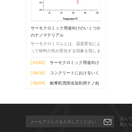
サーモクロミック用途向けのいくつか
のナノマテリアル
サーモクロミズムとは、温度変化によ
って材料の色が変化する現象を指しま
す。この変化は通常、材料の電子構造
[ 01/02]
サーモクロミック用途向け
または分子構造の変化によって引き起
のいくつかのナノマテリア
こされます。その適用原理には主に次
[ 08/16]
コンクリートにおけるいく
ル
の側面が含まれます。 1. サーモクロ
つかのナノ材料の拡張応用
[ 08/09]
耐摩耗潤滑添加剤用ナノ粒
ミック材料の分子は、加熱されると構
子
造的または電子的エネルギーレベルの
変化を受け、その結果、特定の波長の
光の吸収または反射が変化します。こ
の変化は、分子間の相互作用を変更し
読ん
たり、配向や立体構造を変更したりす
私た
ることなどによって実現できます。 2.