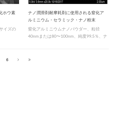
アルミニ
化ホウ素
ナノ潤滑剤耐摩耗剤に使用される窒化ア
明マイク
ルミニウム・セラミック・ナノ粉末
熱材、サ
サイズの
窒化アルミニウムナノパウダー、粒径
ーマルオ
40nmまたは80〜100nm、純度99.5％、ナ
います。
ノ潤滑剤耐摩耗剤に広く使用されていま
クロンパ
す。
び加工に
wnano
6
onal
、100nm、
有するナノ窒
ことがで
るよう
。 10年
常に革新
必要とし
たちに連
さい。 ジ