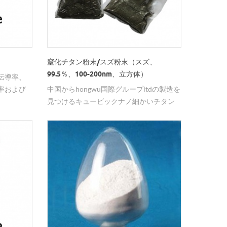
窒化チタン粉末/スズ粉末（スズ、
99.5％、100-200nm、立方体）
伝導率、
率および
中国からhongwu国際グループltdの製造を
有する優
見つけるキュービックナノ細かいチタン
ミック材
窒化錫の粉を購入する。
は、半導
イスパッ
、国内外
。 窒化ア
である。
純度、小さ
表面活
成形特性
て寸法安