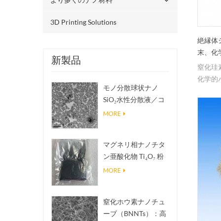
3D Printing Solutions
絶縁体
末、化
新製品
窒化珪
化学的
モノ分散球状ナノ
す。
SiO₂水性分散液／コ
ロイド
MORE
マグネリ相ナノチタ
ン亜酸化物 Ti₄O₇ 粉
末
MORE
窒化ホウ素ナノチュ
ーブ（BNNTs）：高