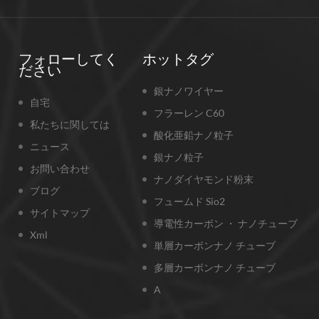
フォローしてく
ホットタグ
ださい
銀ナノワイヤー
自宅
フラーレン C60
私たちに関しては
酸化亜鉛ナノ粒子
ニュース
銀ナノ粒子
お問い合わせ
ナノダイヤモンド粉末
ブログ
フュームド Sio2
サイトマップ
導電性カーボン ・ ナノチューブ
Xml
単層カーボンナノ チューブ
多層カーボンナノ チューブ
A