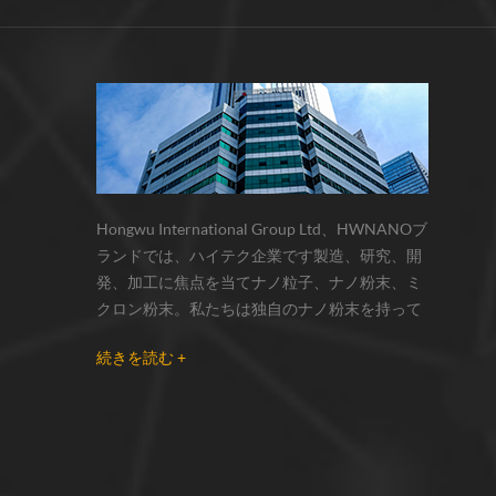
サーモクロミック材料の色の変化は、
化学反応の変化...
Hongwu International Group Ltd、HWNANOブ
ランドでは、ハイテク企業です製造、研究、開
発、加工に焦点を当てナノ粒子、ナノ粉末、ミ
クロン粉末。私たちは独自のナノ粉末を持って
います生産拠点とr& dセンターはzhou州、江蘇
続きを読む +
省にあり、主に 銀ナノ粒子 、 銅ナノ粒子 、 炭
化ケイ素ウィスカー/粉末 、 カーボンナノチュ
ーブ 、 グラフェン 、 酸化アルミニウムナノ粒
子 、 窒化ケイ素パウダー 、 銀ナノワイヤ 少量
の他のナノ材料研究者および業界団体向けの大
量注文 我々はよく知られた研究に密接に協力し