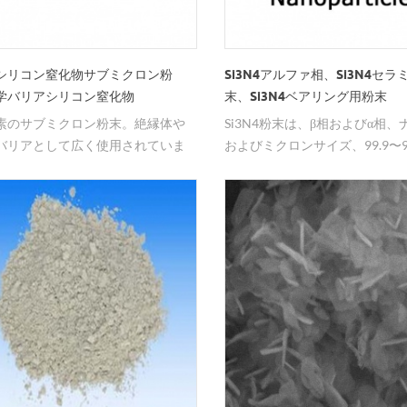
定性、高硬度成分、高弾性率、
率、低誘電損失、良好な熱伝導
化性、低温性を得ることができ
シリコン窒化物サブミクロン粉
Si3N4アルファ相、Si3N4セラ
製造に用いることができる熱膨
学バリアシリコン窒化物
末、Si3N4ベアリング用粉末
（シリコンに類似）。複合材料
素のサブミクロン粉末。絶縁体や
Si3N4粉末は、β相およびα相
半導体シリコンとの良好なマッ
バリアとして広く使用されていま
およびミクロンサイズ、99.9〜9
界面適合性であり、複合材料の
入手可能である。
の機械的特性および熱伝導率を
ことができる。 ナノ窒化アル
主な目的：ナノ窒化アルミニウ
積回路基板、電子部品、光学デ
ラジエータ、高温るつぼを製造
に主に使用される。金属マトリ
よびポリマーマトリックス複合
は、特に高温シーリングおよび
子パッケージ材料において優れ
を有する。また、非鉄金属製錬
導体材料ガリウム砒素るつぼ、
ト保護管、熱電対、高温絶縁材