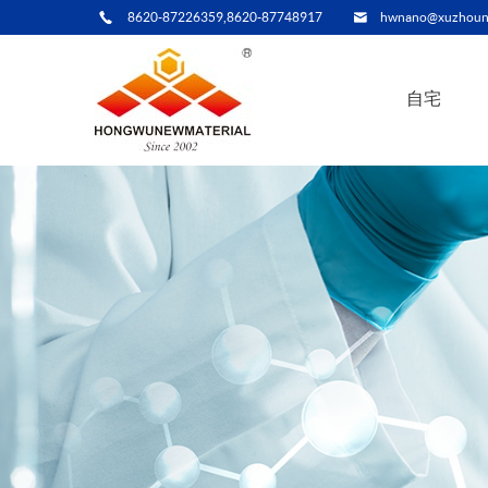
8620-87226359,8620-87748917
hwnano@xuzhoun
自宅