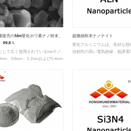
接販売のhbn窒化ホウ素ナノ粉末、
超微細粉末​​ナノナイト
、99.8％
窒化アルミニウムは、良好な熱
として広く使用されているhwナノ
信頼性の高い電気絶縁、低誘電
0nm、0.8um、1-2umおよび5-6um
誘電損失の一連の優れた特徴を
ホウ素ナノパウダー。
れた包括的な性能の新しいセラ
料であり、非毒性のシリコンで
体基板の高集積度化と電子デバ
ケージの理想化の新世代であり
の研究者の注目を集めています
ルミニウム窒化物の特徴は様々
ナノ - 窒化アルミニウムは、高
な粒度分布、表面積、低い高い
性、嵩密度、および良好な射出
を有する。焼成温度を低下させ