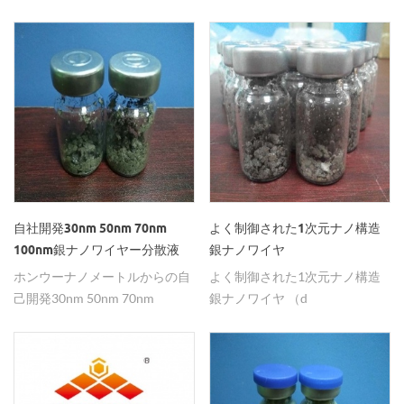
直径比の銀ナノワイヤを独自に
る形状で異なる直径および長さ
開発・製造しており、お客様の
で利用可能なナノ銀線Agナノワ
ご指定の溶剤に分散させること
イヤを使用した。
ができます。
自社開発30nm 50nm 70nm
よく制御された1次元ナノ構造
100nm銀ナノワイヤー分散液
銀ナノワイヤ
ホンウーナノメートルからの自
よく制御された1次元ナノ構造
己開発30nm 50nm 70nm
銀ナノワイヤ （d
100nm銀ナノワイヤー分散液
u003c30nm、lu003e 20um）
商品名 銀ナノワイヤー分散液;
hwナノ一次元ナノ構造銀ナノ
アグネス 線径 20〜40nm、30〜
ワイヤ（agnws）： 銀ナノワイ
50nm、50〜70nm、70〜
ヤ 、平均直径：u003c30nm、