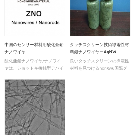
110nm、カスタマイズされた
長さ20μm超 銀ナノワイヤ 、 平
線の長さ 10-30um、20-60um
均直径：u003c50nm、長さ：
分子量 108 溶媒 水、 エタノー
20μm超 銀ナノワイヤ 、 平均直
ル、イソプロパノール、カスタ
径：u003c100nm、長さ10μm
マイズ 濃度 主に10mg /
以上 分散液：水、エタノールま
ml（1％）または必要に応じて
たはイソプロピルアルコール。
d 銀ナノワイヤの使用： 導電性
銀ナノワイヤ（ag nws）は、電
中国のセンサー材料用酸化亜鉛
タッチスクリーン技術導電性材
材料。タッチスクリーン、
気および光学デバイスにおい
ナノワイヤ
料銀ナノワイヤーAgNW
oleds、液晶タッチスクリー
て、インジウムスズ酸化物など
酸化亜鉛ナノワイヤ/ナノワイ
良いタッチスクリーンの導電性
ン、導電性インク、導電性接着
の従来の電極材料を置き換える
ヤは、ショットキ接触型デバイ
材料を見つけるhongwu国際グ
剤など 光学材料。太陽電池、フ
可能性を有する有望な次世代導
スの製造のための理想的な材料
ループから銀ナノワイヤーを
レキシブルディスプレイ、医用
電材料である。この材料は、チ
として hongwuナノメートル
agnws。
イメージング、光学リミテッド
ューナブル光学、プラズモン、
は、中国のナノ材料のための中
デバイスなど 抗菌性材料。空気
および優れた電気的特性を含む
国の専門メーカー、サプライヤ
と水の浄化、抗菌フィルム、食
いくつかの利点を兼ね備えてい
ー、輸出業者です。当社の酸化
品の保存など。 4.その他。触
ます。最近の研究では、 ilverナ
亜鉛ナノワイヤの仕様は次のと
媒、センサー。 hongwu国際グ
ノワイヤアプリケーション： 1
おりです。 1.d：20~80nm、
ループはナノテクの研究をして
＆gt;導電性アプリケーション：
1：2um、99.9％ 2.d：
おり、研究、製造、マーケティ
高輝度LED、タッチスクリー
u003c50nm、1：1-2um、