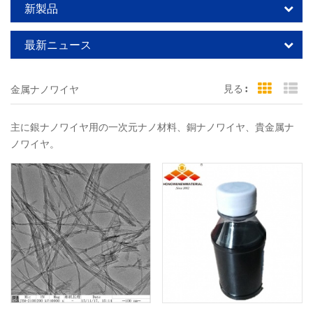
新製品
最新ニュース
見る :
金属ナノワイヤ
Grid Vi
Li
主に銀ナノワイヤ用の一次元ナノ材料、銅ナノワイヤ、貴金属ナ
ノワイヤ。