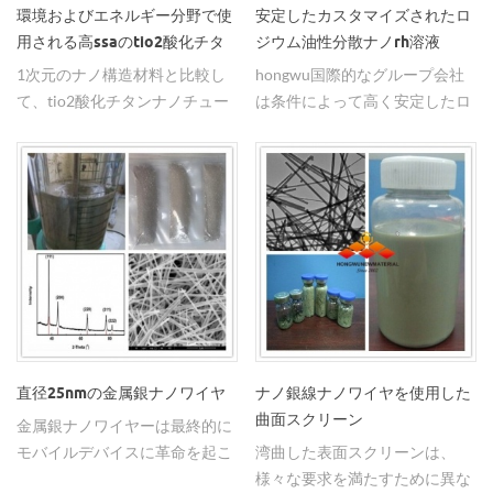
環境およびエネルギー分野で使
安定したカスタマイズされたロ
用される高ssaのtio2酸化チタ
ジウム油性分散ナノrh溶液
ンナノチューブ
1次元のナノ構造材料と比較し
hongwu国際的なグループ会社
て、tio2酸化チタンナノチュー
は条件によって高く安定したロ
ブは、光触媒、光電池の性能が
ジウムのナノ粒子の分散のため
優れています。
のカスタマイズされたサービス
を供給します。
直径25nmの金属銀ナノワイヤ
ナノ銀線ナノワイヤを使用した
曲面スクリーン
金属銀ナノワイヤーは最終的に
モバイルデバイスに革命を起こ
湾曲した表面スクリーンは、
すであろう。当社独自の長さ/
様々な要求を満たすために異な