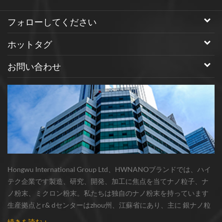
の高いデバイスである。ショッ
トキ障壁高さ（sbh）の金属 -
フォローしてください
半導体界面を変化させること
は、研究者のためのホットスポ
ホットタグ
ットであるデバイス性能を変調
することができる。 酸化亜鉛ナ
お問い合わせ
ノワイヤ/ナノワイヤ 優れた半
導体および圧電性能を備え、シ
ョットキー接触型デバイスの製
造に理想的な材料です。ナノサ
イエンスおよび他の機関の国立
センターの研究者は、酸化亜鉛
ナノワイヤ上に発揮する外部歪
みを利用して圧電電位を生成し
た。圧電効果に基づいて、ポテ
Hongwu International Group Ltd、HWNANOブランドでは、ハイ
ンシャルはキャリア輸送のsbh
テク企業です製造、研究、開発、加工に焦点を当てナノ粒子、ナ
リンク界面の影響を増減するこ
ノ粉末、ミクロン粉末。私たちは独自のナノ粉末を持っています
とができ、ナノワイヤベースの
生産拠点とr& dセンターはzhou州、江蘇省にあり、主に 銀ナノ粒
デバイスの特性を変更すること
子 、 銅ナノ粒子 、 炭化ケイ素ウィスカー/粉末 、 カーボンナノチ
続きを読む +