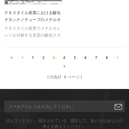
ングおよびアフターセールスの
ン、 液晶ディスプレイの電極材
99.9％ 3.d：u003c120nm、1：
完全なサイクルを形成している
料、 導電性接着剤、センサー。
1~3um、99.9％ 核酸検出とし
テキスタイル産業における酸化
顧客に、最も合理的な価格で高
2u003e抗菌用途：エアー&水の
て、より多くの広く遺伝子タイ
チタンナノチューブのメチルオ
品質の銀ナノワイヤ（乾燥粉
浄化、包帯、フィルム、食品保
ピング技術、臨床診断や生物医
レンジ分解
テキスタイル産業でメチルオレ
末、湿式粉末および分散液）を
存、衣類。 3＆gt;化学&熱：触
学の研究や他の分野に適用され
ンジを分解する良質の酸化チタ
提供することを約束します。サ
媒、ペースト、導電性接着剤、
るように、従来の光学検出とリ
ンナノチューブ/ tio2ナノチュ
ービス。同社の製品は世界中の
ポリマー;化学蒸気センサー。 4
アルタイムのpcr技術は、高コ
ーブを購入する
多くの国々に販売されていま
＆gt;光学アプリケーション：太
ストなどのいくつかの欠点を持
1
2
3
4
5
6
7
8
す。 価格に関する質問、見積も
陽;医療画像処理;表面増強分光;
って、もはやデバイスは、費用
りが必要な場合、商品が在庫に
発光ダイオード。
対効果の高い、高速で高感度の
あるかどうかをお尋ねしたい場
テストを必要とします。対照的
の合計
8
ページ
合や、注文の際に他の支援が必
に、高い比表面積のために、マ
要な場合は、電話またはe-mail
ークされていない検出装置によ
hwnano@xuzhounano.comまで
って表される1次元材料は、低
お問い合わせください。
コストで、簡単で効果的なdna
試験の可能性を提供することが
できる。半導体ナノワイヤに基
読んでください、掲示されている、購読して、私たちはあなたの
づくFETは、そのような可能性
考えを教えてください。