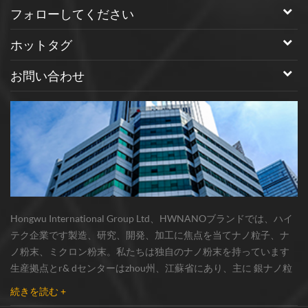
フォローしてください
ホットタグ
お問い合わせ
Hongwu International Group Ltd、HWNANOブランドでは、ハイ
テク企業です製造、研究、開発、加工に焦点を当てナノ粒子、ナ
ノ粉末、ミクロン粉末。私たちは独自のナノ粉末を持っています
生産拠点とr& dセンターはzhou州、江蘇省にあり、主に 銀ナノ粒
子 、 銅ナノ粒子 、 炭化ケイ素ウィスカー/粉末 、 カーボンナノチ
続きを読む +
ューブ 、 グラフェン 、 酸化アルミニウムナノ粒子 、 窒化ケイ素