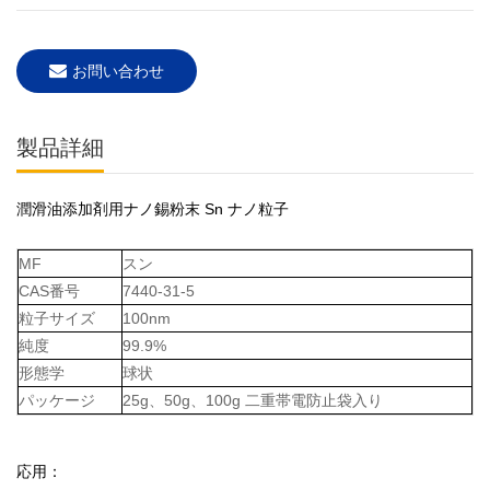
お問い合わせ
製品詳細
潤滑油添加剤用ナノ錫粉末 Sn ナノ粒子
MF
スン
CAS番号
7440-31-5
粒子サイズ
100nm
純度
99.9%
形態学
球状
パッケージ
25g、50g、100g 二重帯電防止袋入り
応用：