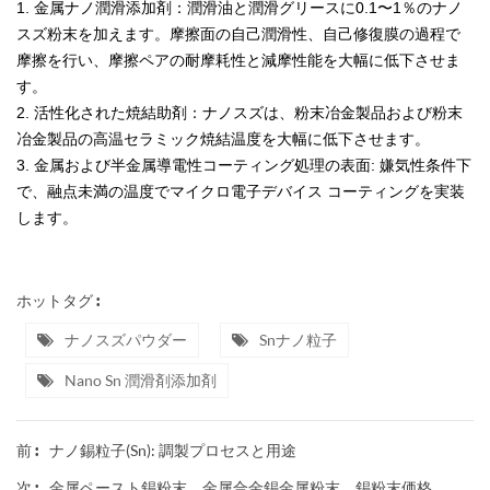
1.
金属ナノ潤滑添加剤：潤滑油と潤滑グリースに0.1〜1％のナノ
スズ粉末を加えます。摩擦面の自己潤滑性、自己修復膜の過程で
摩擦を行い、摩擦ペアの耐摩耗性と減摩性能を大幅に低下させま
す。
2.
活性化された焼結助剤：ナノスズは、粉末冶金製品および粉末
冶金製品の高温セラミック焼結温度を大幅に低下させます。
3.
金属および半金属導電性コーティング処理の表面: 嫌気性条件下
で、融点未満の温度でマイクロ電子デバイス コーティングを実装
します。
ホットタグ :
ナノスズパウダー
Snナノ粒子
Nano Sn 潤滑剤添加剤
ナノ錫粒子(Sn): 調製プロセスと用途
前 :
金属ペースト錫粉末、金属合金錫金属粉末、錫粉末価格
次 :