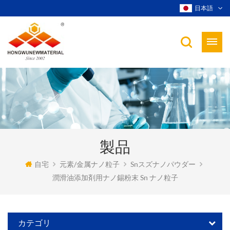
日本語
製品
自宅
元素/金属ナノ粒子
Snスズナノパウダー
潤滑油添加剤用ナノ錫粉末 Sn ナノ粒子
カテゴリ