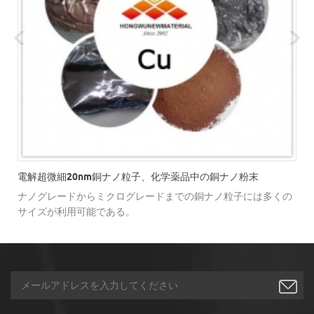
電解超微細20nm銅ナノ粒子、化学薬品中の銅ナノ粉末
ナノグレードからミクログレードまでの銅ナノ粒子には多くの
サイズが利用可能である。