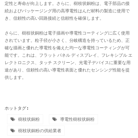
定性と寿命が向上します。さらに、樹枝状銅粉は、電子部品の接
続およびパッケージング用の高導電性はんだ材料の製造に使用で
き、信頼性の高い回路接続と信頼性を確保します。
さらに、樹枝状銅粉は電子描画や導電性コーティングに広く使用
されています。粒子径が小さく、分岐構造を持っているため、正
確な描画と優れた導電性を備えた均一な導電性コーティングが可
能です。これは、フラット パネル ディスプレイ、フレキシブル エ
レクトロニクス、タッチ スクリーン、光電子デバイスに重要な用
途があり、信頼性の高い導電性表面と優れたセンシング性能を提
供します。
ホットタグ :
樹枝状銅粉
導電性樹枝状銅粉
樹枝状銅粉の供給業者