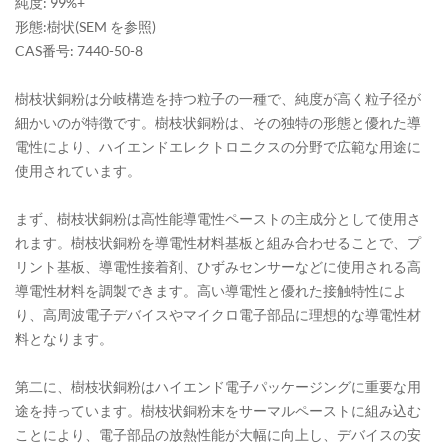
純度: 99%+
形態:
樹状(SEM を参照)
CAS番号: 7440-50-8
樹枝状銅粉は分岐構造を持つ粒子の一種で、純度が高く粒子径が
細かいのが特徴です。樹枝状銅粉は、その独特の形態と優れた導
電性により、ハイエンドエレクトロニクスの分野で広範な用途に
使用されています。
まず、樹枝状銅粉は高性能導電性ペーストの主成分として使用さ
れます。樹枝状銅粉を導電性材料基板と組み合わせることで、プ
リント基板、導電性接着剤、ひずみセンサーなどに使用される高
導電性材料を調製できます。高い導電性と優れた接触特性によ
り、高周波電子デバイスやマイクロ電子部品に理想的な導電性材
料となります。
第二に、樹枝状銅粉はハイエンド電子パッケージングに重要な用
途を持っています。樹枝状銅粉末をサーマルペーストに組み込む
ことにより、電子部品の放熱性能が大幅に向上し、デバイスの安