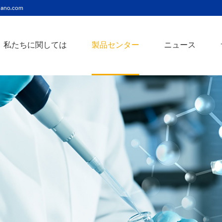
ano.com
私たちに関しては
製品センター
ニュース
ニッケルコバルト（Ni-Co）合金ナノ粉末
ニッケルクロム（ni-cr）合金ナノ粉末
アトアンチモンスズ酸化物ナノ粉末
バリウム3チタン酸バリウムナノ粉末
スズビスマス（Sn-Bi）合金ナノ粉末
イットインジウムスズ酸化物ナノ粉末
フェロニッケル（fe-ni）合金ナノ粉末
アゾアルミニウム酸化亜鉛ナノ粉末
鉄クロムコバルト（Fe-Cr-Co）合金ナノ粉末
クロムニッケル鉄（Cr-Ni-Fe）合金ナノ粉末
タングステンカーバイドコバルト（wc-co）合金ナノ粉末
鉄ニッケルコバルト（Fe-Ni-Co）合金ナノ粉末
炭化タングステン（wc）合金ナノ粉末
ニッケルチタン（ni-ti）合金ナノ粉末
アルミン酸窒化アルミニウムナノ粉末
タングステン - 銅（w-cu）合金ナノ粉末
ベータ炭化ケイ素ウィスカー/ナノワイヤ/繊維
多層カーボンナノチューブ（mwcnts）
ジルコニア粉末およびセラミック部品
二重壁カーボンナノチューブ（dwcnts）
ナノ粒子のカスタマイズサービス
単層カーボンナノチューブ（swcnt）
カーボンナノ材料
発送情報
銀ナノ粉末（ag）
コバルトナノ粒子
コロイダルプラチナ（pt）
銀ナノ粒子/ナノ粉末
金属酸化物ナノ粒
よくある質問
銀ナノワイヤー導電性インク
ミクロンの銅粉末
ナノ銀抗菌分散液
元素/金属/合金ナ
利用規約
ナノコロイド
銅ナノ粒子
金コロイド（au）
ナノ分散
装置
ナノマテリアルのカスタマイズ
ビスマスビスマスナノ粒子
ノロッドなど
技術とサービス
元素/金属ナノ粒子
ナノワイヤー、
アルミニウムナノ粒子