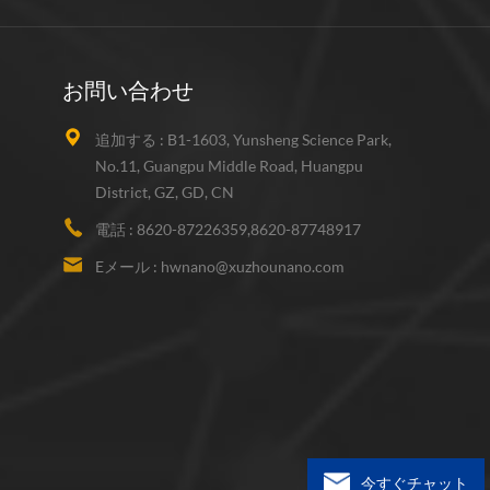
は、tio2膜上に堆積し
子の含有量が増加する
、それに対応してag /
膜のフォトクロミック率が
お問い合わせ
が、Ag粒子の含有量
を超えると、フォト
追加する :
B1-1603, Yunsheng Science Park,
ク反応の反応速度が
No.11, Guangpu Middle Road, Huangpu
る。 資料に興味があ
District, GZ, GD, CN
、お気軽にお問い合
さい。また、お客様
電話 :
8620-87226359,8620-87748917
のマッチングのため
Eメール :
hwnano@xuzhounano.com
を行います。
今すぐチャット