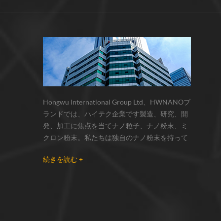
法を模索しています。 1.サ
頼でき
サーモクロミック材料の色の変化は、
ズ： 私たちの主な焦点は、
ナノ
化学反応の変化...
ノメートルスケールの粉末
り、
粒子です。我々は、10nm〜
ロイ
0umの広範囲の粒径を貯蔵し
媒、
いる。 要求に応じて追加サ
イソ
ズを作成することもできま
は、
 。 金属合金ナノ粒子： n、
ナノ
、sn、cr、fe、mg、w、
制御
o、bi、sb、pd、pt、p、およ
ノワ
Hongwu International Group Ltd、HWNANOブ
pに基づいてほとんどの金属
イズ
ランドでは、ハイテク企業です製造、研究、開
金ナノ粒子を生成すること
め、
発、加工に焦点を当てナノ粒子、ナノ粉末、ミ
できる。元素比は調節可能
性能
クロン粉末。私たちは独自のナノ粉末を持って
あり、二元及び三元合金が
生体
います生産拠点とr& dセンターはzhou州、江蘇
用可能である。 3.表面改質
トロ
続きを読む +
省にあり、主に 銀ナノ粒子 、 銅ナノ粒子 、 炭
分散： 特に炭素系ナノ粒子
憶、
化ケイ素ウィスカー/粉末 、 カーボンナノチュ
に特定の官能基を有するナ
ナノ
ーブ 、 グラフェン 、 酸化アルミニウムナノ粒
材料を製造することができ
あり
子 、 窒化ケイ素パウダー 、 銀ナノワイヤ 少量
。疎水性ナノ材料の水溶性
三次
の変換。私たちはできる 当
の他のナノ材料研究者および業界団体向けの大
ケー
の標準製品を改造するか、
量注文 我々はよく知られた研究に密接に協力し
果お