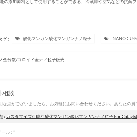
.多機能の添加原料として使用することができる。冷蔵庫や空気などの抗菌
酸化マンガン酸化マンガンナノ粒子
NANO CU-
グ :
ノ金分散/コロイド金ナノ粒子販売
料相談
明な点がございましたら、お気軽にお問い合わせください。あなたの質
題 :
カスタマイズ可能な酸化マンガン酸化マンガンナノ粒子 For Catayls