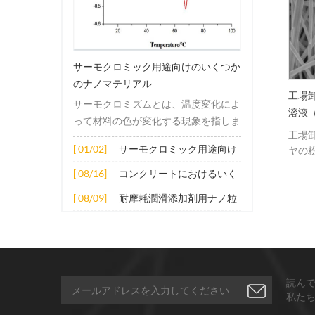
サーモクロミック用途向けのいくつか
のナノマテリアル
ノ粒子のカスタマイズサー
モノメタリックナノ粒子ナノ
工場
サーモクロミズムとは、温度変化によ
ス
コロイド銀
溶液（3
って材料の色が変化する現象を指しま
100
ノ粒子について&ナノ粉末の
モノメタリックナノ粒子ナノ
工場
す。この変化は通常、材料の電子構造
スタマイズ hongwu
コロイド銀は、最良の抗菌材
[ 01/02]
サーモクロミック用途向け
ヤの
または分子構造の変化によって引き起
ternationalは、化学、物理、
料です。
のとおり
のいくつかのナノマテリア
こされます。その適用原理には主に次
[ 08/16]
コンクリートにおけるいく
学のバックグラウンドを持
30um。
ル
の側面が含まれます。 1. サーモクロ
つかのナノ材料の拡張応用
複数の専門分野の技術者チ
30um。
[ 08/09]
耐摩耗潤滑添加剤用ナノ粒
ミック材料の分子は、加熱されると構
ムを持ち、質の高いナノ粒
30um
子
造的または電子的エネルギーレベルの
と顧客の質問、懸念、コメ
60u
変化を受け、その結果、特定の波長の
トに対する答えを提供する
イズ
とを約束しています。私た
光の吸収または反射が変化します。こ
ます
は常に変化する顧客の要求
の変化は、分子間の相互作用を変更し
液の
読ん
応えるため、ビジネスを改
た高
たり、配向や立体構造を変更したりす
私た
し、製品ラインを改善する
生産
ることなどによって実現できます。 2.