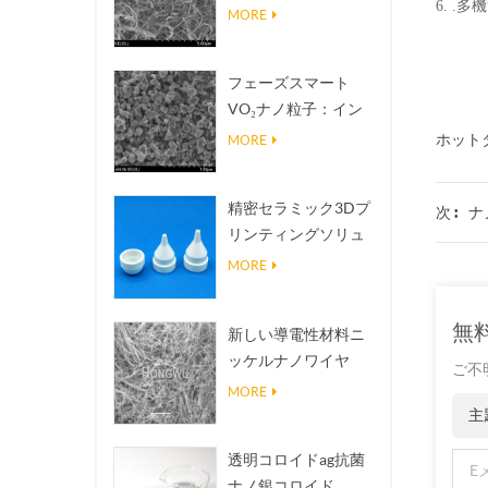
6. 
熱伝導放熱フィラー
MORE
フェーズスマート
VO₂ナノ粒子：イン
テリジェントな熱応
ホットタ
MORE
答、オーダーメイド
設計
精密セラミック3Dプ
ナ
次 :
リンティングソリュ
ーションは不可能な
MORE
構造を現実にする
無
新しい導電性材料ニ
ッケルナノワイヤ
ご不
NINWS
MORE
主
透明コロイドag抗菌
ナノ銀コロイド