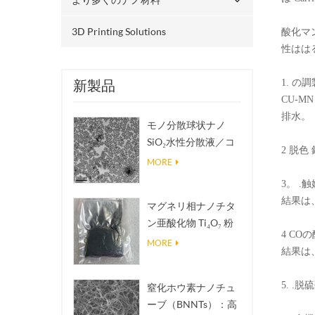
3D Printing Solutions
酸化マ
性はは
新製品
1. の
CU-
排水。
モノ分散球状ナノ
SiO₂水性分散液／コ
2 脱
ロイド
MORE
3。 .
結果は
マグネリ相ナノチタ
ン亜酸化物 Ti₄O₇ 粉
4 CO
末
MORE
結果は
5. 
窒化ホウ素ナノチュ
ーブ（BNNTs）：高