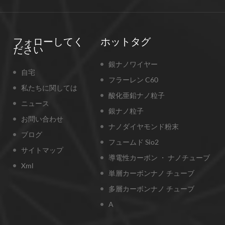
る。 2）
るサービス 技術支援 銀
たAg粒
ワイヤは銀色の灰色であ
につれて
貯蔵することができる コ
tio2
ド懸濁液として 異なる溶
フォローしてく
ホットタグ
増加する
例えば 水、エタノール、
ださい
が一定量
プロパノールなどの直径
銀ナノワイヤー
クロミッ
10ナノメートルから数百
自宅
阻害され
フラーレン C60
メートルの範囲であり、
私たちに関しては
る場合は
することができる。 銀ナ
酸化亜鉛ナノ粒子
わせくだ
イヤーは、その小さなサ
ニュース
銀ナノ粒子
の製品と
、大きな比表面積のた
お問い合わせ
の仕立て
良好な化学的性質、触媒
ナノダイヤモンド粉末
ブログ
、抗菌性能および優れた
フュームド Sio2
適合性を有する。エレク
サイトマップ
導電性カーボン ・ ナノチューブ
ニクス、触媒、情報記
Xml
医学およびエネルギー銀
単層カーボンナノ チューブ
ワイヤには重要な用途が
多層カーボンナノ チューブ
ます。銀粒子と異なり、
元方向はナノメートルス
A
ルでサイズ効果、量子効
よび表面効果がより顕著