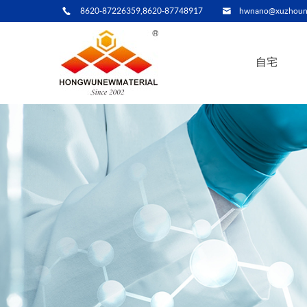
8620-87226359,8620-87748917
hwnano@xuzhoun
自宅