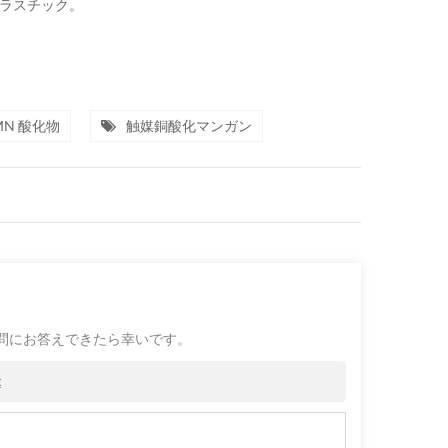
プラスチック。
MN 酸化物
触媒銅酸化マンガン
問にお答えできたら幸いです。
t