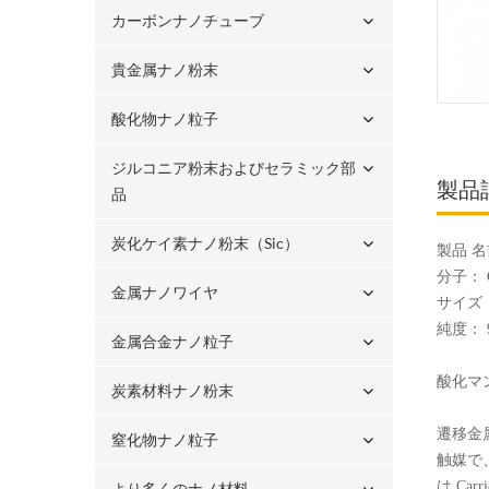
カーボンナノチューブ
貴金属ナノ粉末
酸化物ナノ粒子
ジルコニア粉末およびセラミック部
製品
品
炭化ケイ素ナノ粉末（sic）
製品 
分子： 
金属ナノワイヤ
サイズ：
純度： 
金属合金ナノ粒子
酸化マ
炭素材料ナノ粉末
遷移金
窒化物ナノ粒子
触媒で
は Ca
より多くのナノ材料