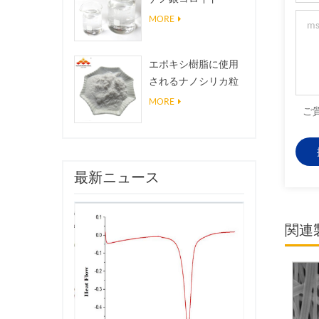
MORE
エポキシ樹脂に使用
されるナノシリカ粒
子、超疎水性コーテ
MORE
ご
ィングナノシリカ粉
末
最新ニュース
関連