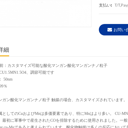
T/T,pay
支払い:
お問い
詳細
名前：カスタマイズ可能な酸化マンガン酸化マンガンナノ粒子
CU1.5MN1.5O4、調節可能です
 50nm
99％
ンガン酸化マンガンナノ粒子 触媒の場合、カスタマイズされています。
属としてのCuおよびMnは多価要素であり、特にMnはより多い。 CU-M
、最初に軍事中で産生されたCOを排除するために使用されました。一
rrier.cu-Mnであると考えられています。酸化物触媒は多くの反応にお