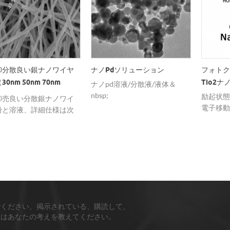
卸分散良い銀ナノワイヤ
ナノpdソリューション
フォトク
0nm 50nm 70nm
Tio2ナ
ナノpd溶液/分散液/液体＆
nm）
nbsp;
励起状態
卸売良い分散銀ナノワイ
電子移動
粉と溶液、詳細仕様は次
を選択的
： d 20-40nm 10-
質の光吸
 d 30-50nm l 10-
ことがで
 d 50-70nm l 10-
長の光励
。 d 70-110nm、20-
化する。
m。 カスタマイズされたサ
ション：
。 私たちは顧客を提供し
tio2
： 粉末、溶液または分散
Ag粒子
形態のカスタマイズされ
でください、掲示されている、購読して、
あり、ag
品質銀ナノワイヤ バッチ
ちはあなたの考えを教えてください。
ォトクロ
技術と量産価格競争力 信