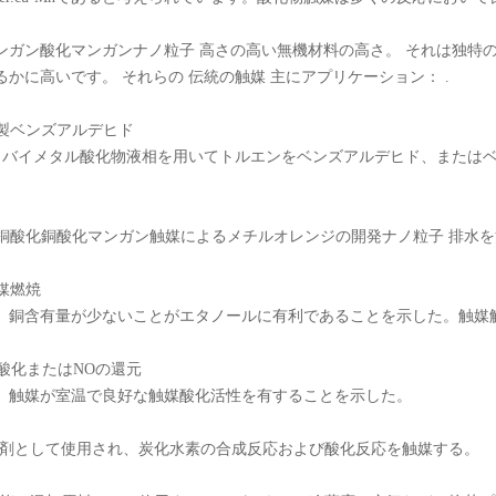
ンガン酸化マンガンナノ粒子 高さの高い無機材料の高さ。 それは独特
るかに高いです。 それらの 伝統の触媒 主にアプリケーション： .
調製ベンズアルデヒド
MN バイメタル酸化物液相を用いてトルエンをベンズアルデヒド、または
色 銅酸化銅酸化マンガン触媒によるメチルオレンジの開発ナノ粒子 排水
触媒燃焼
、銅含有量が少ないことがエタノールに有利であることを示した。触媒
の酸化またはNOの還元
、触媒が室温で良好な触媒酸化活性を有することを示した。
.脱硫剤として使用され、炭化水素の合成反応および酸化反応を触媒する。