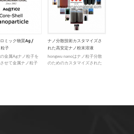
ロミック物質ag /
ナノ分散技術カスタマイズさ
Hwnanom
ノ粒子
れた高安定ナノ粉末溶液
スタマイズ
の金属Agナノ粒子を
hongwu nanoはナノ粒子分散
hongwu
させて金属ナノ粒子
のためのカスタマイズされた
ノパウダー
にエッチングして物
サービスを提供します。
ナノマテリ
収特性を変化させる
顧客の要件
きるため、異なる波
イズして、
起によって色相が変
プグレード
 実験デモンストレー
す。
 1）500℃の熱処理を
薄膜上で行ったところ、
の光触媒堆積に有用で
 / tio2薄膜は明白なフ
ミック現象を有す