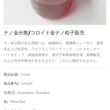
ナノ金分散/コロイド金ナノ粒子販売
ナノ金分散の主な用途には、細胞検出、顕微鏡トレーサー、鏡面
金および銀染色、ウエスタンブロッティング、バイオセンサー、
バイオチップ、薬物残留検出、遺伝子制御薬物合成、薬物輸送、
および光化学療法が含まれますが、これらに限定されません。
China
製品起源:
DA109
商品番号.:
Guangzhou, Shanghai
出荷口:
Wine Red
色: