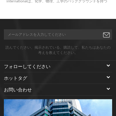
internationalは、化学、物理、工学のバックグラウンドを持つ
複数の専門分野の技術者チームを持ち、質の高いナノ粒子と顧
客の質問、懸念、コメントに対する答えを提供することを約束
しています。私たちは常に変化する顧客の要求に応えるため、
ビジネスを改善し、製品ラインを改善する方法を模索していま
す。 1.サイズ： 私たちの主な焦点は、ナノメートルスケールの
粉末と粒子です。我々は、10nm〜10umの広範囲の粒径を貯蔵
している。 要求に応じて追加サイズを作成することもできます
。 金属合金ナノ粒子： n、co、sn、cr、fe、mg、w、mo、bi、
読んでください、掲示されている、購読して、私たちはあなたの
sb、pd、pt、p、およびpに基づいてほとんどの金属合金ナノ粒
考えを教えてください。
子を生成することができる。元素比は調節可能であり、二元及
び三元合金が利用可能である。 3.表面改質と分散： 特に炭素系
フォローしてください
ナノ粒子中に特定の官能基を有するナノ材料を製造することが
できる。疎水性ナノ材料の水溶性への変換。私たちはできる 当
ホットタグ
社の標準製品を改造するか、お客様のニーズを満たす新しいナ
ノマテリアルを開発してください。 4.アプリケーション： 当社
お問い合わせ
のナノ粒子は、エレクトロニクス、エネルギー生成および貯
蔵、燃料電池、光学、生物医学、および生命科学の分野におけ
る新製品の開発のために産業、軍事および学術研究室によって
適用されている。私たちの製品をナノテク市場の急速な拡大に
応用することは、ダイナミックな進化の状態にあります。 お問