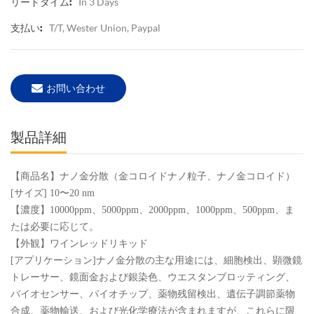
In 3 Days
リードタイム:
T/T, Wester Union, Paypal
支払い:
お問い合わせ
製品詳細
【商品名】ナノ金分散（金コロイドナノ粒子、ナノ金コロイド）
[サイズ] 10〜20 nm
【濃度】10000ppm、5000ppm、2000ppm、1000ppm、500ppm、ま
たは必要に応じて。
【外観】ワインレッドリキッド
[アプリケーション]ナノ金分散の主な用途には、細胞検出、顕微鏡
トレーサー、鏡面金および銀染色、ウエスタンブロッティング、
バイオセンサー、バイオチップ、薬物残留検出、遺伝子調節薬物
合成、薬物輸送、および光化学療法が含まれますが、これらに限